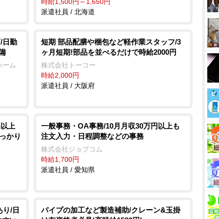
時給1,500円～1,650円
派遣社員 / 北海道
/日勤
短期 部品配膳や梱包など軽作業スタッフ/3
備
ヶ月短期!部品を並べるだけで時給2000円
ホーム
株式会社トーコー
時給2,000円
派遣社員 / 大阪府
h以上
一般事務・OA事務/10月月収30万円以上も
しっかり
注文入力・日程調整などの事務
株式会社ジョブコム
時給1,700円
派遣社員 / 愛知県
あり/日
パイプの加工など製造補助/クレーン&玉掛