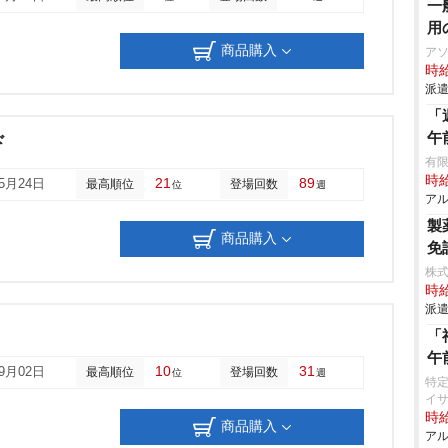
一
用
商品購入
ア
時給
派遣
「
午
ド
有限
時給
21
89
05月24日
最高順位
登場回数
位
週
アル
製
商品購入
免
株
時給
派遣
「
午
10
31
09月02日
最高順位
登場回数
位
週
特
イ
時給
商品購入
アル