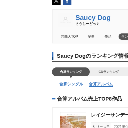
Saucy Dog
さうしーどっぐ
芸能人TOP
記事
作品
ラン
Saucy Dogのランキング情
合算ランキング
CDランキング
合算シングル
合算アルバム
合算アルバム売上TOP8作品
レイジーサンデ
リリース日
2021年