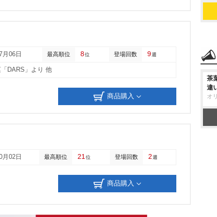
8
9
07月06日
最高順位
登場回数
位
週
「DARS」より 他
茶
違
商品購入
オ
21
2
10月02日
最高順位
登場回数
位
週
商品購入