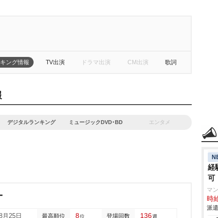
キング情報
TV出演
ドラマ出演
CM出演
歌詞
報
デジタルランキング
ミュージックDVD･BD
エンタメ
N
経
可
マ
ー
時給
派遣
8
136
08月25日
最高順位
登場回数
位
週