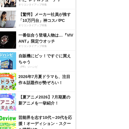
オリコンタイアップ特集
【驚愕】メーカー社員が推す
「10万円台」神コスパPC
オリコンタイアップ特集
一番似合う登場人物は…『VIV
ANT』限定ウオッチ
オリコンタイアップ特集
自販機にピッ！ですぐに買え
ちゃう
（PR）ジハンピ
2026年7月夏ドラマも、注目
作＆話題作が勢ぞろい！
【夏アニメ2026】7月期夏の
新アニメを一挙紹介！
芸能界を志す10代～20代を応
援！オーディション・スクー