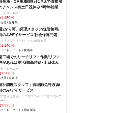
般事務・OA事務/旅行代理店で直接雇
のチャンス有土日祝休み 9時半始業
ソート株式会社
1,450円～
社員 / 愛知県
週2から可」調理スタッフ/無資格可/
前のみ/デイサービス/社会保障完備
会社グローリー/いこいの郷聚楽園
1,140円
バイト・パート / 愛知県
薬工場でのリーチリフト作業/リフト
許があれば即活躍!高時給×土日休み
式会社トーコー
1,500円
社員 / 大阪府
福祉調理スタッフ」調理師免許必須/
前のみ/デイサービス
定非営利活動法人コスモスの家/コスモスの家デ
サービス
1,225円
バイト・パート / 神奈川県