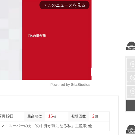
このニュースを見る
arrow_forward_ios
Powered by 
GliaStudios
M
u
16
2
07月19日
最高順位
登場回数
位
週
t
ラマ「スーパーのカゴの中身が気になる私」主題歌 他
e