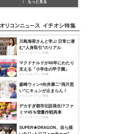
もっと見る
川島海荷さんと学ぶ 日常に潜
む“人身取引”のリアル
オリコンタイアップ特集
マクドナルドが40年にわたり
支える「小学生の甲子園」
オリコンタイアップ特集
森崎ウィン×向井康二“両片思
い”にキュンが止まらん！
オリコンタイアップ特集
デカすぎ都市伝説発生!?ファ
ミマ45％増量作戦再来
オリコンタイアップ特集
SUPER★DRAGON、自ら描
いた”レトロフューチャー”