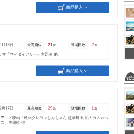
商品購入
21
2
12月18日
最高順位
登場回数
位
週
ラマ「マイダイアリー」主題歌 他
商品購入
29
1
12月17日
最高順位
登場回数
位
週
アニメ映画「映画クレヨンしんちゃん 超華麗!灼熱のカスカベ
ズ」主題歌 他