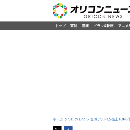
トップ
芸能
音楽
ドラマ&映画
アニメ
ホーム
Saucy Dog
合算アルバム売上TOP8