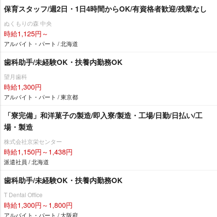
保育スタッフ/週2日・1日4時間からOK/有資格者歓迎/残業なし
ぬくもりの森 中央
時給1,125円～
アルバイト・パート / 北海道
歯科助手/未経験OK・扶養内勤務OK
望月歯科
時給1,300円
アルバイト・パート / 東京都
「寮完備」和洋菓子の製造/即入寮/製造・工場/日勤/日払い/工
場・製造
株式会社京栄センター
時給1,150円～1,438円
派遣社員 / 北海道
歯科助手/未経験OK・扶養内勤務OK
T Dental Office
時給1,300円～1,800円
アルバイト・パート / 大阪府