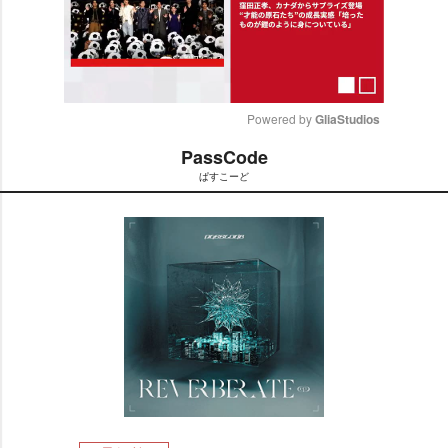
Powered by 
GliaStudios
PassCode
M
ぱすこーど
u
t
e