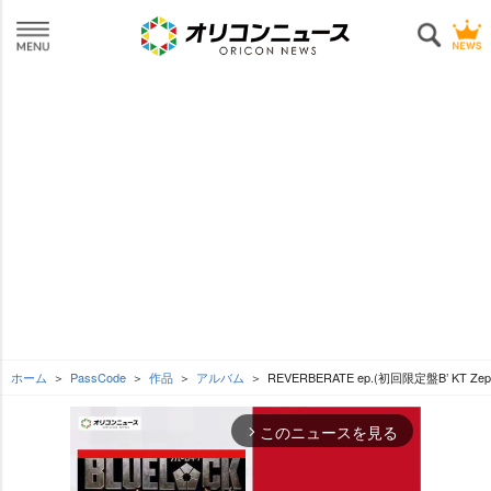
ホーム
PassCode
作品
アルバム
REVERBERATE ep.(初回限定盤B’ KT Ze
このニュースを見る
arrow_forward_ios