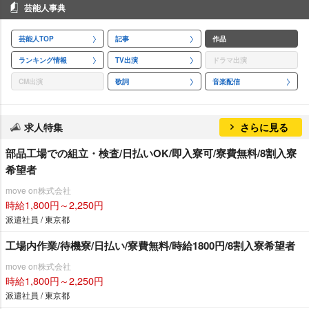
芸能人事典
芸能人TOP
記事
作品
ランキング情報
TV出演
ドラマ出演
CM出演
歌詞
音楽配信
求人特集
さらに見る
部品工場での組立・検査/日払いOK/即入寮可/寮費無料/8割入寮
希望者
move on株式会社
時給1,800円～2,250円
派遣社員 / 東京都
工場内作業/待機寮/日払い/寮費無料/時給1800円/8割入寮希望者
move on株式会社
時給1,800円～2,250円
派遣社員 / 東京都