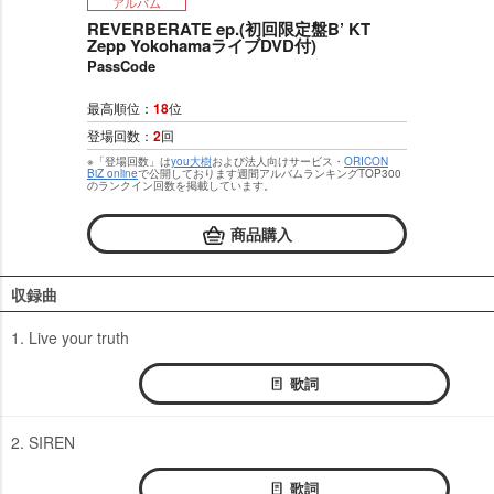
アルバム
REVERBERATE ep.(初回限定盤B’ KT
Zepp YokohamaライブDVD付)
PassCode
最高順位：
18
位
登場回数：
2
回
※「登場回数」は
you大樹
および法人向けサービス・
ORICON
BiZ online
で公開しております週間アルバムランキングTOP300
のランクイン回数を掲載しています。
商品購入
収録曲
1. Live your truth
歌詞
2. SIREN
歌詞