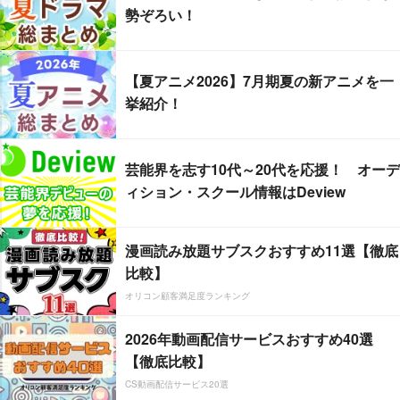
勢ぞろい！
【夏アニメ2026】7月期夏の新アニメを一
挙紹介！
芸能界を志す10代～20代を応援！ オーデ
ィション・スクール情報はDeview
漫画読み放題サブスクおすすめ11選【徹底
比較】
オリコン顧客満足度ランキング
2026年動画配信サービスおすすめ40選
【徹底比較】
CS動画配信サービス20選