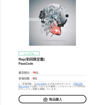
シングル
Ray(初回限定盤)
PassCode
最高順位：
16
位
登場回数：
4
回
※「登場回数」は
you大樹
および法人向けサービス・
ORICON
BiZ online
で公開しております週間シングルランキングTOP200
のランクイン回数を掲載しています。
商品購入