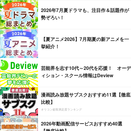
2026年7月夏ドラマも、注目作＆話題作が
勢ぞろい！
【夏アニメ2026】7月期夏の新アニメを一
挙紹介！
芸能界を志す10代～20代を応援！ オーデ
ィション・スクール情報はDeview
漫画読み放題サブスクおすすめ11選【徹底
比較】
オリコン顧客満足度ランキング
2026年動画配信サービスおすすめ40選
【徹底比較】