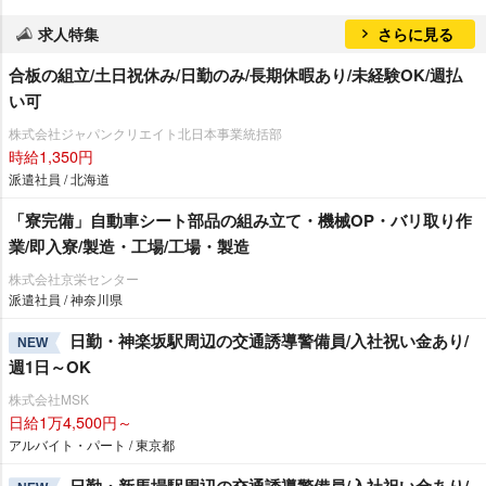
求人特集
さらに見る
合板の組立/土日祝休み/日勤のみ/長期休暇あり/未経験OK/週払
い可
株式会社ジャパンクリエイト北日本事業統括部
時給1,350円
派遣社員 / 北海道
「寮完備」自動車シート部品の組み立て・機械OP・バリ取り作
業/即入寮/製造・工場/工場・製造
株式会社京栄センター
派遣社員 / 神奈川県
日勤・神楽坂駅周辺の交通誘導警備員/入社祝い金あり/
NEW
週1日～OK
株式会社MSK
日給1万4,500円～
アルバイト・パート / 東京都