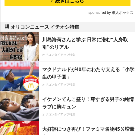
続きはこちら
sponsored by 求人ボックス
オリコンニュース イチオシ特集
川島海荷さんと学ぶ 日常に潜む“人身取
引”のリアル
オリコンタイアップ特集
マクドナルドが40年にわたり支える「小学
生の甲子園」
オリコンタイアップ特集
イケメンてんこ盛り！尊すぎる男子の純情
ラブに胸キュン
オリコンタイアップ特集
大好評につき再び！ファミマ名物45％増量