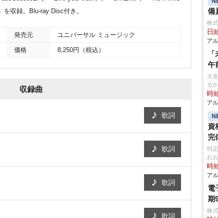
N
備
n」を収録。Blu-ray Disc付き。
株式
日給
発売元
ユニバーサル ミュージック
アル
価格
8,250円（税込）
「
午
大友
る
収録曲
時給
アル
歌詞
N
資
完
歌詞
特
お
時給
アル
歌詞
電
期
株式
歌詞