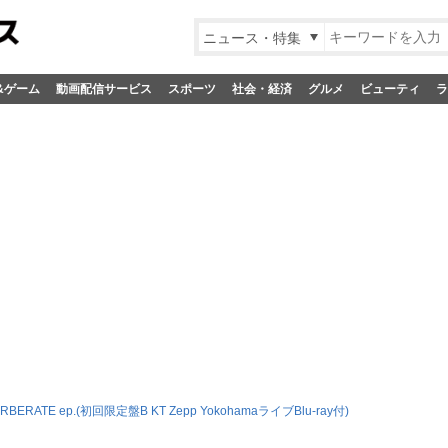
ニュース・特集
&ゲーム
動画配信サービス
スポーツ
社会・経済
グルメ
ビューティ
ラ
RBERATE ep.(初回限定盤B KT Zepp YokohamaライブBlu-ray付)