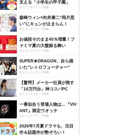
支える「小学生の甲子園」
オリコンタイアップ特集
森崎ウィン×向井康二“両片思
い”にキュンが止まらん！
オリコンタイアップ特集
お値段そのまま45％増量！フ
ァミマ夏の大盤振る舞い
オリコンタイアップ特集
SUPER★DRAGON、自ら描
いた”レトロフューチャー”
オリコンタイアップ特集
【驚愕】メーカー社員が推す
「10万円台」神コスパPC
オリコンタイアップ特集
一番似合う登場人物は…『VIV
ANT』限定ウオッチ
オリコンタイアップ特集
2026年7月夏ドラマも、注目
作＆話題作が勢ぞろい！