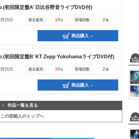
 ep.(初回限定盤A’ 日比谷野音ライブDVD付)
18
2
2月21日
過去最高
登場回数
位
週
商品購入
p.(初回限定盤B’ KT Zepp YokohamaライブDVD付)
18
2
2月21日
過去最高
登場回数
位
週
商品購入
作品一覧を見る
この芸能人のトップへ