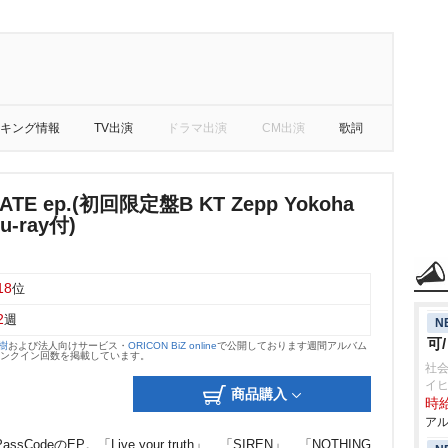
キング情報
TV出演
ドラマ出演
CM出演
歌詞
ATE ep.(初回限定盤B KT Zepp Yokoha
-ray付)
18
位
2
週
N
可
大樹
および法人向けサービス・
ORICON BiZ online
で公開しております週間アルバム
のランクイン回数を掲載しています。
社会
イ
商品購入
時給
アル
deのEP。「Live your truth」、「SIREN」、「NOTHING