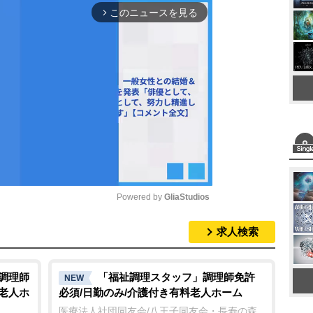
このニュースを見る
arrow_forward_ios
Powered by 
GliaStudios
求人検索
M
u
t
/調理師
「福祉調理スタッフ」調理師免許
NEW
料老人ホ
必須/日勤のみ/介護付き有料老人ホーム
e
医療法人社団同友会/八王子同友会・長寿の森