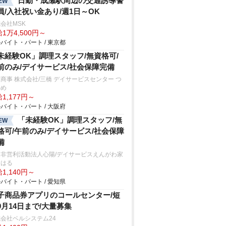
日勤・成瀬駅周辺の交通誘導警
EW
員/入社祝い金あり/週1日～OK
会社MSK
1万4,500円～
バイト・パート / 東京都
未経験OK」調理スタッフ/無資格可/
前のみ/デイサービス/社会保障完備
商事 株式会社/三橋 デイサービスセンター つ
かめ
1,177円～
バイト・パート / 大阪府
「未経験OK」調理スタッフ/無
EW
格可/午前のみ/デイサービス/社会保障
備
定非営利活動法人心陽/デイサービスえんがわ家
おはる
1,140円～
バイト・パート / 愛知県
子商品券アプリのコールセンター/短
9月14日まで/大量募集
会社ベルシステム24