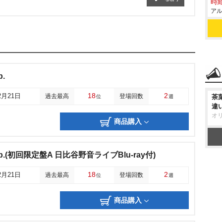
時給
アル
.
18
2
2月21日
過去最高
登場回数
茶
位
週
違
オ
商品購入
ep.(初回限定盤A 日比谷野音ライブBlu-ray付)
18
2
2月21日
過去最高
登場回数
位
週
商品購入