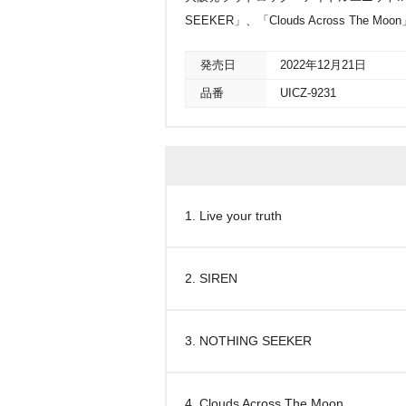
SEEKER」、「Clouds Across The Moo
発売日
2022年12月21日
品番
UICZ-9231
1. Live your truth
2. SIREN
3. NOTHING SEEKER
4. Clouds Across The Moon