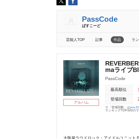
PassCode
ぱすこーど
芸能人TOP
記事
作品
ラン
REVERBER
maライブBlu
PassCode
最高順位
登場回数
アルバム
※「登場回数」は
you
ランキングTOP300
大阪発ラウドロック・アイドルユニット:PassCo