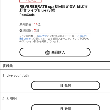
アルバム
REVERBERATE ep.(初回限定盤A 日比谷
野音ライブBlu-ray付)
PassCode
最高順位：
18
位
登場回数：
2
回
※「登場回数」は
you大樹
および法人向けサービス・
ORICON
BiZ online
で公開しております週間アルバムランキングTOP300
のランクイン回数を掲載しています。
商品購入
収録曲
1. Live your truth
歌詞
2. SIREN
歌詞