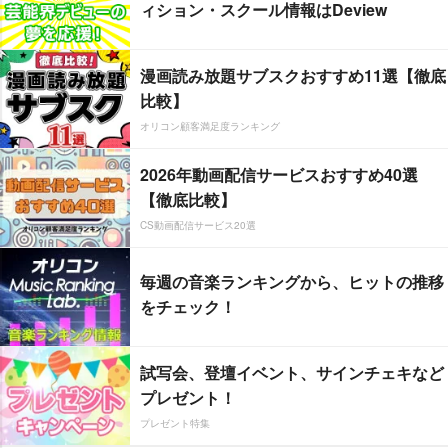
ィション・スクール情報はDeview
漫画読み放題サブスクおすすめ11選【徹底
比較】
オリコン顧客満足度ランキング
2026年動画配信サービスおすすめ40選
【徹底比較】
CS動画配信サービス20選
毎週の音楽ランキングから、ヒットの推移
をチェック！
試写会、登壇イベント、サインチェキなど
プレゼント！
プレゼント特集