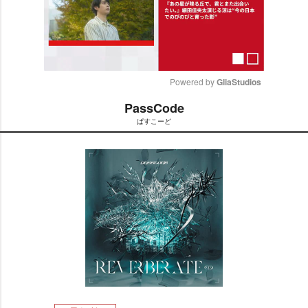
Powered by 
GliaStudios
PassCode
M
ぱすこーど
u
t
e