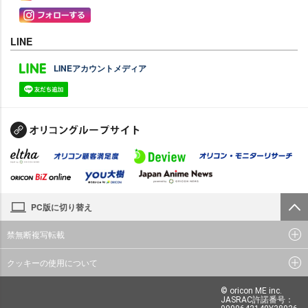
LINE
LINEアカウントメディア
PC版に切り替え
禁無断複写転載
クッキーの使用について
© oricon ME inc.
JASRAC許諾番号：