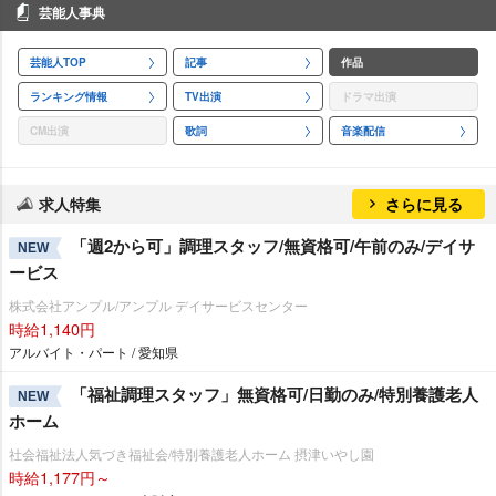
芸能人事典
芸能人TOP
記事
作品
ランキング情報
TV出演
ドラマ出演
CM出演
歌詞
音楽配信
求人特集
さらに見る
「週2から可」調理スタッフ/無資格可/午前のみ/デイサ
NEW
ービス
株式会社アンプル/アンプル デイサービスセンター
時給1,140円
アルバイト・パート / 愛知県
「福祉調理スタッフ」無資格可/日勤のみ/特別養護老人
NEW
ホーム
社会福祉法人気づき福祉会/特別養護老人ホーム 摂津いやし園
時給1,177円～