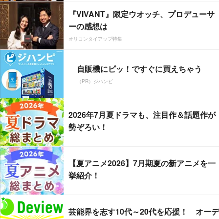
『VIVANT』限定ウオッチ、プロデューサ
ーの感想は
オリコンタイアップ特集
自販機にピッ！ですぐに買えちゃう
（PR）ジハンピ
2026年7月夏ドラマも、注目作＆話題作が
勢ぞろい！
【夏アニメ2026】7月期夏の新アニメを一
挙紹介！
芸能界を志す10代～20代を応援！ オーデ