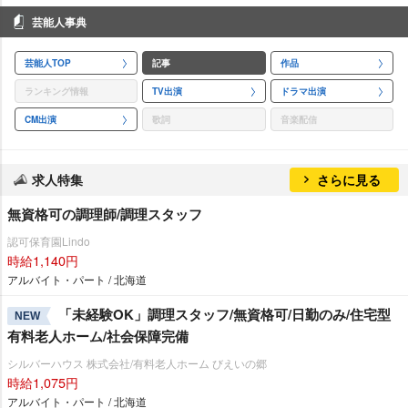
芸能人事典
芸能人TOP
記事
作品
ランキング情報
TV出演
ドラマ出演
CM出演
歌詞
音楽配信
求人特集
さらに見る
無資格可の調理師/調理スタッフ
認可保育園Lindo
時給1,140円
アルバイト・パート / 北海道
「未経験OK」調理スタッフ/無資格可/日勤のみ/住宅型
NEW
有料老人ホーム/社会保障完備
シルバーハウス 株式会社/有料老人ホーム びえいの郷
時給1,075円
アルバイト・パート / 北海道