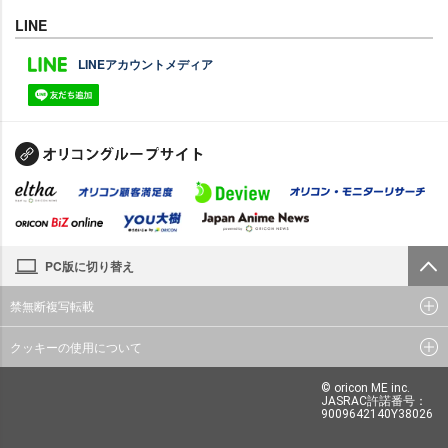
LINE
LINEアカウントメディア
PC版に切り替え
禁無断複写転載
クッキーの使用について
© oricon ME inc.
JASRAC許諾番号：
9009642140Y38026