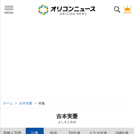
ホーム
吉本実憂
特集
吉本実憂
よしもとみゆ
芸能人TOP
記事
作品
TV出演
ドラマ出演
CM出演