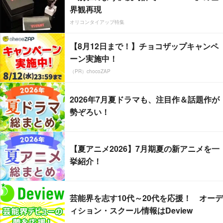
界観再現
オリコンタイアップ特集
【8月12日まで！】チョコザップキャンペ
ーン実施中！
（PR）chocoZAP
2026年7月夏ドラマも、注目作＆話題作が
勢ぞろい！
【夏アニメ2026】7月期夏の新アニメを一
挙紹介！
芸能界を志す10代～20代を応援！ オーデ
ィション・スクール情報はDeview