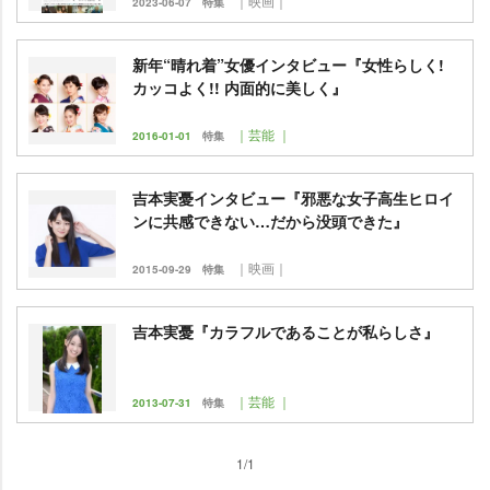
｜映画｜
2023-06-07
特集
新年“晴れ着”女優インタビュー『女性らしく!
カッコよく!! 内面的に美しく』
｜芸能 ｜
2016-01-01
特集
吉本実憂インタビュー『邪悪な女子高生ヒロイ
ンに共感できない…だから没頭できた』
｜映画｜
2015-09-29
特集
吉本実憂『カラフルであることが私らしさ』
｜芸能 ｜
2013-07-31
特集
1/1