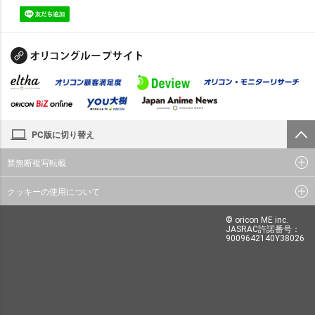
PC版に切り替え
禁無断複写転載
クッキーの使用について
© oricon ME inc.
JASRAC許諾番号：
9009642140Y38026