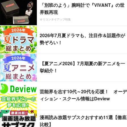
「別班のよう」腕時計で『VIVANT』の世
界観再現
オリコンタイアップ特集
2026年7月夏ドラマも、注目作＆話題作が
勢ぞろい！
【夏アニメ2026】7月期夏の新アニメを一
挙紹介！
芸能界を志す10代～20代を応援！ オーデ
ィション・スクール情報はDeview
漫画読み放題サブスクおすすめ11選【徹底
比較】