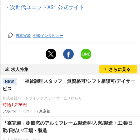
・
次世代ユニットX21 公式サイト
吉本実憂
俳優インタビュー
求人特集
さらに見る
「福祉調理スタッフ」無資格可/シフト相談可/デイサー
NEW
ビス
株式会社ハートライフケア/デイサービスゆらり
時給1,226円
アルバイト・パート / 東京都
「寮完備」樹脂窓のアルミフレーム製造/即入寮/製造・工場/日
勤/日払い/工場・製造
株式会社京栄センター