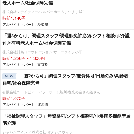
老人ホーム/社会保障完備
株式会社ステイディー/シルバーホームまつよし城主
時給1,140円
アルバイト・パート / 愛知県
「週3から可」調理スタッフ/調理師免許必須/シフト相談可/介護
付き有料老人ホーム/社会保障完備
株式会社川島コーポレーション/サニーライフ小平
時給1,226円～1,300円
アルバイト・パート / 東京都
「週2から可」調理スタッフ/無資格可/日勤のみ/高齢者
NEW
住宅/社会保障完備
有限会社ユートピア・アットホーム旭川/春光の金さん銀さん
時給1,075円
アルバイト・パート / 北海道
「福祉調理スタッフ」無資格可/シフト相談可/小規模多機能型居
宅介護
ジャパンマインド 株式会社/オアシスヴィラ