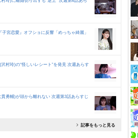
村玲)に離婚切り出すも“逆上” 次週第6話あら
『子宮恋愛』オフショに反響「めっちゃ綺麗」
(沢村玲)の“怪しいレシート”を発見 次週あらす
大貫勇輔)が頭から離れない 次週第3話あらすじ
記事をもっと見る