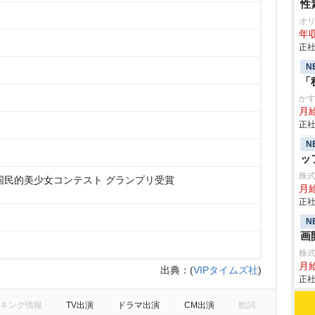
性
オ
年収
正社
N
「
か
月
正社
N
ッ
株
国民的美少女コンテスト グランプリ受賞
月
正社
N
画
株
月
出典：
(
VIPタイムズ社
)
正社
キング情報
TV出演
ドラマ出演
CM出演
歌詞