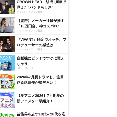
CROWN HEAD、結成1周年で
見えた”バンドらしさ”
オリコンタイアップ特集
【驚愕】メーカー社員が推す
「10万円台」神コスパPC
オリコンタイアップ特集
『VIVANT』限定ウオッチ、プ
ロデューサーの感想は
オリコンタイアップ特集
自販機にピッ！ですぐに買え
ちゃう
（PR）ジハンピ
2026年7月夏ドラマも、注目
作＆話題作が勢ぞろい！
【夏アニメ2026】7月期夏の
新アニメを一挙紹介！
芸能界を志す10代～20代を応