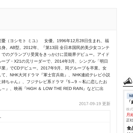
憂（ヨシモト ミユ） 女優。1996年12月28日生まれ、福
身。AB型。2012年、『第13回 全日本国民的美少女コンテ
』でのグランプリ受賞をきっかけに芸能界デビュー。アイド
ループ・X21の元リーダーで、2014年3月、シングル「明日
卒業」でCDデビュー。2017年9月、同グループを卒業。女
して、NHK大河ドラマ『軍士官兵衛』、NHK連続テレビ小説
と姉ちゃん』、フジテレビ系ドラマ『5→9 ～私に恋したお
～』、映画『HiGH ＆ LOW THE RED RAIN』などに出
N
「
2017-09-19 更新
株
月
ユ
正社
食