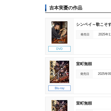
吉本実憂の作品
シンペイ～歌こそ
発売日
2025年
DVD
室町無頼
発売日
2025年0
Blu-ray
室町無頼