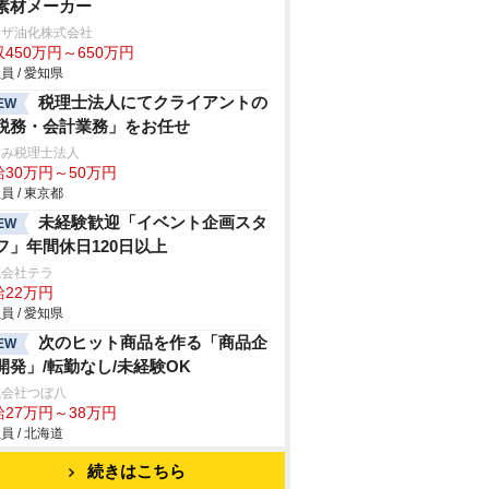
素材メーカー
リザ油化株式会社
450万円～650万円
員 / 愛知県
税理士法人にてクライアントの
EW
税務・会計業務」をお任せ
すみ税理士法人
給30万円～50万円
員 / 東京都
未経験歓迎「イベント企画スタ
EW
フ」年間休日120日以上
式会社テラ
給22万円
員 / 愛知県
次のヒット商品を作る「商品企
EW
開発」/転勤なし/未経験OK
式会社つぼ八
給27万円～38万円
員 / 北海道
続きはこちら