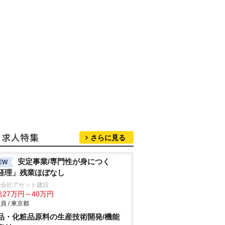
さらに見る
安定事業/専門性が身につく
EW
経理」残業ほぼなし
式会社アセット建設
給27万円～40万円
員 / 東京都
品・化粧品原料の生産技術開発/機能