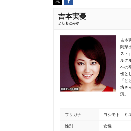
吉本実憂
よしもとみゆ
吉本実
岡県出
スト
ルグ
への
優と
『と
坊さん
演。
フリガナ
ヨシモト ミ
性別
女性