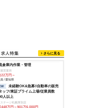
さらに見る
流倉庫内作業・管理
古屋営業所
給22万円～
員 / 愛知県
未経験OK&急募!/自動車の販売
EW
タッフ/東証プライム上場/従業員数
000人以上
クステージ札幌厚別店
448万円～901万6,000円