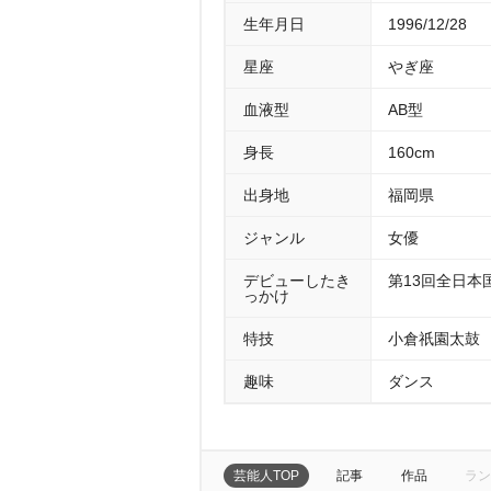
生年月日
1996/12/28
星座
ぎ座
血液型
AB型
身長
160cm
出身地
福岡県
ジャンル
女優
デビューしたき
第13回全日本
っかけ
特技
小倉祇園太鼓
趣味
ダンス
芸能人TOP
記事
作品
ラン