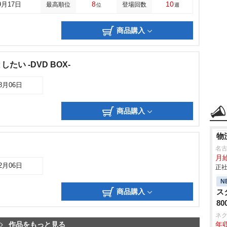
8
10
9月17日
最高順位
登場回数
位
週
商品購入
い -DVD BOX-
08月06日
商品購入
物
名
月
12月06日
正社
N
商品購入
ス
8
ネ
作品をもっと見る
年収