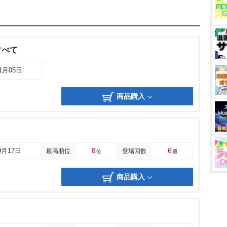
すべて
11月05日
商品購入
8
6
9月17日
最高順位
登場回数
位
週
商品購入