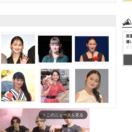
茶
違
オ
このニュースを見る
arrow_forward_ios