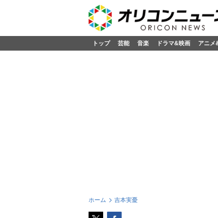
トップ
芸能
音楽
ドラマ&映画
アニメ
ホーム
吉本実憂