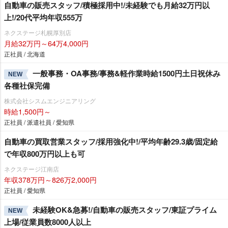
自動車の販売スタッフ/積極採用中!/未経験でも月給32万円以
上!/20代平均年収555万
ネクステージ札幌厚別店
月給32万円～64万4,000円
正社員 / 北海道
一般事務・OA事務/事務&軽作業時給1500円土日祝休み
NEW
各種社保完備
株式会社シスムエンジニアリング
時給1,500円～
正社員 / 派遣社員 / 愛知県
自動車の買取営業スタッフ/採用強化中!/平均年齢29.3歳/固定給
で年収800万円以上も可
ネクステージ江南店
年収378万円～826万2,000円
正社員 / 愛知県
未経験OK&急募!/自動車の販売スタッフ/東証プライム
NEW
上場/従業員数8000人以上