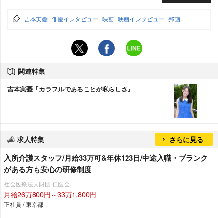
吉本実憂
俳優インタビュー
映画
映画インタビュー
邦画
関連特集
吉本実憂『カラフルであることが私らしさ』
求人特集
さらに見る
入所介護スタッフ/月給33万可&年休123日/中途入職・ブランク
がある方も安心の研修制度
社会医療法人財団 仁医会
月給26万800円～33万1,800円
正社員 / 東京都