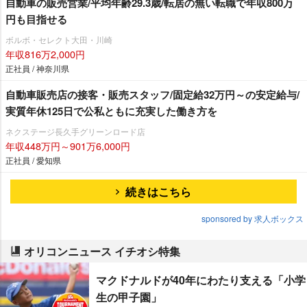
自動車の販売営業/平均年齢29.3歳/転居の無い転職で年収800万
円も目指せる
ボルボ・セレクト大田・川崎
年収816万2,000円
正社員 / 神奈川県
自動車販売店の接客・販売スタッフ/固定給32万円～の安定給与/
実質年休125日で公私ともに充実した働き方を
ネクステージ⾧久手グリーンロード店
年収448万円～901万6,000円
正社員 / 愛知県
続きはこちら
sponsored by 求人ボックス
オリコンニュース イチオシ特集
マクドナルドが40年にわたり支える「小学
生の甲子園」