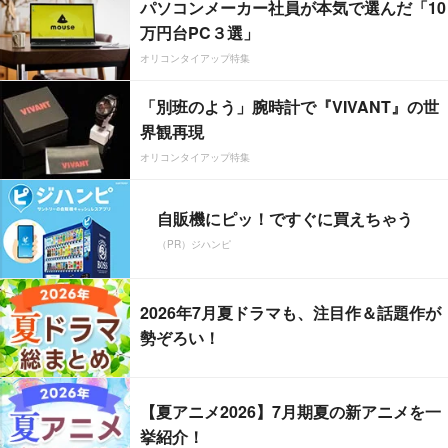
パソコンメーカー社員が本気で選んだ「10
万円台PC３選」
オリコンタイアップ特集
「別班のよう」腕時計で『VIVANT』の世
界観再現
オリコンタイアップ特集
自販機にピッ！ですぐに買えちゃう
（PR）ジハンピ
2026年7月夏ドラマも、注目作＆話題作が
勢ぞろい！
【夏アニメ2026】7月期夏の新アニメを一
挙紹介！