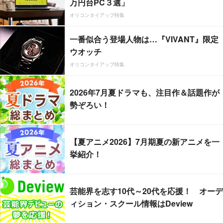
万円台PC３選」
オリコンタイアップ特集
一番似合う登場人物は…『VIVANT』限定
ウオッチ
オリコンタイアップ特集
2026年7月夏ドラマも、注目作＆話題作が
勢ぞろい！
【夏アニメ2026】7月期夏の新アニメを一
挙紹介！
芸能界を志す10代～20代を応援！ オーデ
ィション・スクール情報はDeview