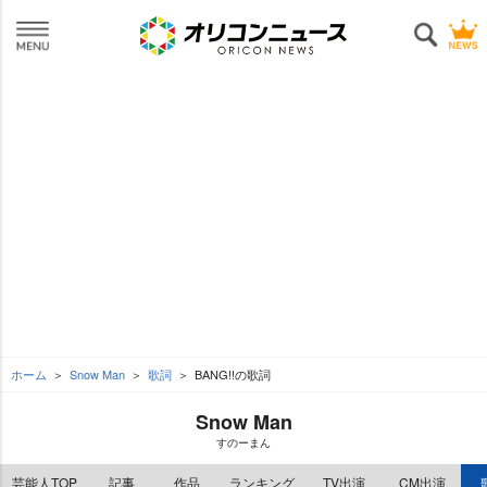
ホーム
Snow Man
歌詞
BANG!!の歌詞
Snow Man
すのーまん
芸能人TOP
記事
作品
ランキング
TV出演
CM出演