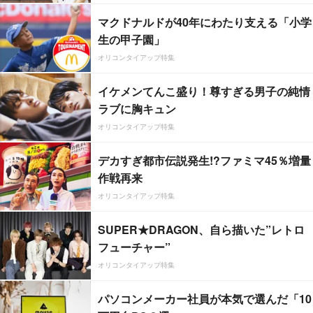
マクドナルドが40年にわたり支える「小学
生の甲子園」
オリコンタイアップ特集
イケメンてんこ盛り！尊すぎる男子の純情
ラブに胸キュン
オリコンタイアップ特集
デカすぎ都市伝説発生!?ファミマ45％増量
作戦再来
オリコンタイアップ特集
SUPER★DRAGON、自ら描いた”レトロ
フューチャー”
オリコンタイアップ特集
パソコンメーカー社員が本気で選んだ「10