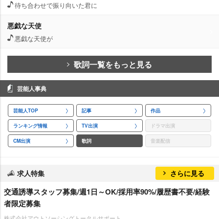
待ち合わせで振り向いた君に
悪戯な天使
悪戯な天使が
歌詞一覧をもっと見る
芸能人事典
芸能人TOP
記事
作品
ランキング情報
TV出演
ドラマ出演
CM出演
歌詞
音楽配信
求人特集
さらに見る
交通誘導スタッフ募集/週1日～OK/採用率90%/履歴書不要/経験
者限定募集
株式会社アウトソーシングトータルサポート