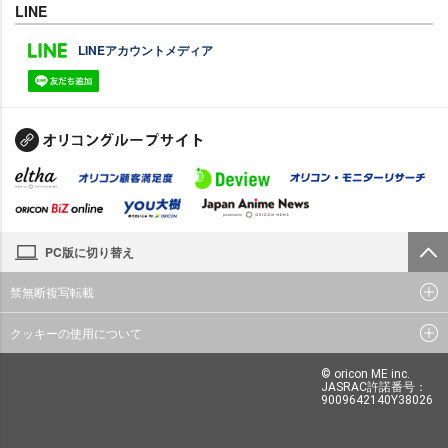
LINE
LINEアカウントメディア
PC版に切り替え
禁無断複写転載
クッキーの使用について
© oricon ME inc.
JASRAC許諾番号：
9009642140Y38026