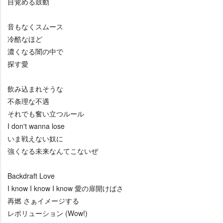
目覚める鼓動
音もなくスムース
冷酷なほど
濃くなる闇の中で
探す愛
飲み込まれそうな
不条理な不遇
それでも奮い立つルール
I don't wanna lose
いま戦えない奴に
強くなる未来なんてこないぜ
Backdraft Love
I know I know I know 愛の扉開けばさ
再燃 さぁイメージする
レボリューション (Wow!)