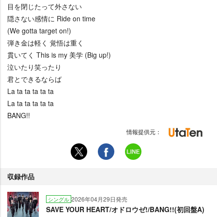
目を閉じたって外さない
隠さない感情に Ride on time
(We gotta target on!)
弾き金は軽く 覚悟は重く
貫いてく This is my 美学 (Big up!)
泣いたり笑ったり
君とできるならば
La ta ta ta ta ta
La ta ta ta ta ta
BANG!!
情報提供元：
収録作品
2026年04月29日発売
シングル
SAVE YOUR HEART/オドロウゼ!/BANG!!(初回盤A)