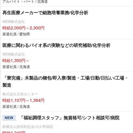
アルバイト・パート / 北海道
再生医療メーカーで細胞培養業務/化学分析
WDB株式会社
時給2,000円～2,300円
派遣社員 / 愛知県
医療に関わるバイオ系の実験などの研究補助/化学分析
WDB株式会社
時給1,350円～
派遣社員 / 北海道
「寮完備」木製品の梱包/即入寮/製造・工場/日勤/日払い/工場・
製造
株式会社京栄センター
時給1,107円～1,384円
派遣社員 / 北海道
「福祉調理スタッフ」無資格可/シフト相談可/病院
NEW
医療法人財団利定会/大久野病院
時給1,240円