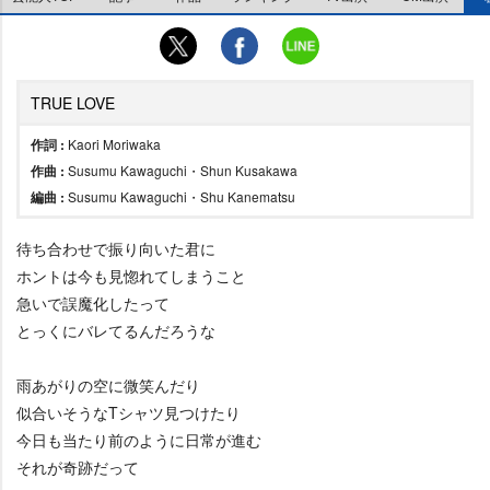
TRUE LOVE
作詞 :
Kaori Moriwaka
作曲 :
Susumu Kawaguchi・Shun Kusakawa
編曲 :
Susumu Kawaguchi・Shu Kanematsu
待ち合わせで振り向いた君に
ホントは今も見惚れてしまうこと
急いで誤魔化したって
とっくにバレてるんだろうな
雨あがりの空に微笑んだり
似合いそうなTシャツ見つけたり
今日も当たり前のように日常が進む
それが奇跡だって