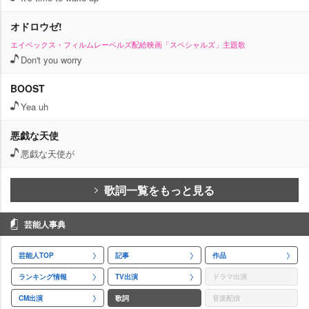
オドロウゼ!
エイベックス・フィルムレーベルズ配給映画「スペシャルズ」主題歌
Don't you worry
BOOST
Yea uh
悪戯な天使
悪戯な天使が
歌詞一覧をもっと見る
芸能人事典
芸能人TOP
記事
作品
ランキング情報
TV出演
ドラマ出演
CM出演
歌詞
音楽配信