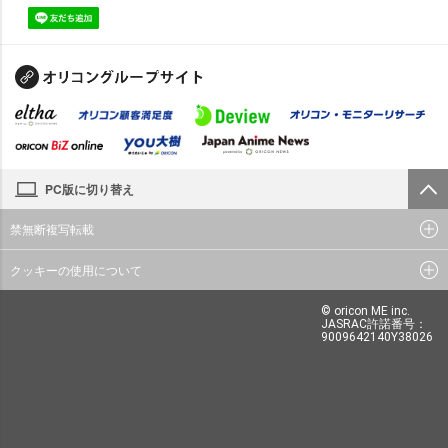
PC版に切り替え
禁無断複写転載
クッキーの使用について
© oricon ME inc.
JASRAC許諾番号：
9009642140Y38026