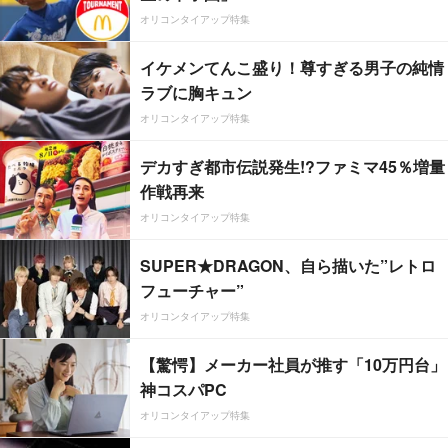
オリコンタイアップ特集
イケメンてんこ盛り！尊すぎる男子の純情
ラブに胸キュン
オリコンタイアップ特集
デカすぎ都市伝説発生!?ファミマ45％増量
作戦再来
オリコンタイアップ特集
SUPER★DRAGON、自ら描いた”レトロ
フューチャー”
オリコンタイアップ特集
【驚愕】メーカー社員が推す「10万円台」
神コスパPC
オリコンタイアップ特集