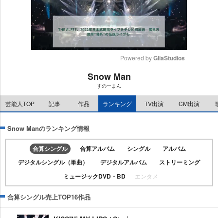
Powered by 
GliaStudios
Snow Man
M
すのーまん
u
t
芸能人TOP
記事
作品
ランキング
TV出演
CM出演
e
Snow Manのランキング情報
合算シングル
合算アルバム
シングル
アルバム
デジタルシングル（単曲）
デジタルアルバム
ストリーミング
ミュージックDVD・BD
エンタメ
合算シングル売上TOP16作品