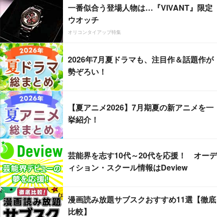
一番似合う登場人物は…『VIVANT』限定
ウオッチ
オリコンタイアップ特集
2026年7月夏ドラマも、注目作＆話題作が
勢ぞろい！
【夏アニメ2026】7月期夏の新アニメを一
挙紹介！
芸能界を志す10代～20代を応援！ オーデ
ィション・スクール情報はDeview
漫画読み放題サブスクおすすめ11選【徹底
比較】