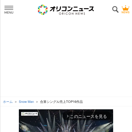
ホーム
Snow Man
合算シングル売上TOP16作品
このニュースを見る
arrow_forward_ios