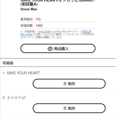
SAVE YOUR HEART/オドロウゼ!/BANG!!
(初回盤A)
Snow Man
最高順位：
1
位
登場回数：
14
回
※「登場回数」は
you大樹
および法人向けサービス・
ORICON
BiZ online
で公開しております週間シングルランキングTOP200
のランクイン回数を掲載しています。
商品購入
収録曲
1. SAVE YOUR HEART
歌詞
2. オドロウゼ!
歌詞