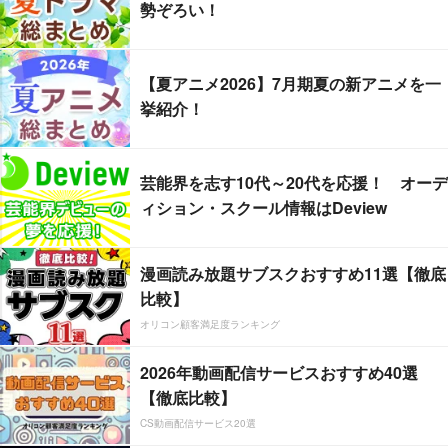
勢ぞろい！
【夏アニメ2026】7月期夏の新アニメを一
挙紹介！
芸能界を志す10代～20代を応援！ オーデ
ィション・スクール情報はDeview
漫画読み放題サブスクおすすめ11選【徹底
比較】
オリコン顧客満足度ランキング
2026年動画配信サービスおすすめ40選
【徹底比較】
CS動画配信サービス20選