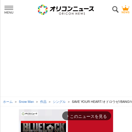
ホーム
Snow Man
作品
シングル
SAVE YOUR HEART/オドロウゼ!/BANG!
このニュースを見る
arrow_forward_ios