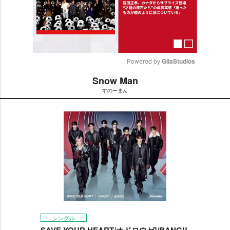
Powered by 
GliaStudios
Snow Man
M
すのーまん
u
t
e
シングル