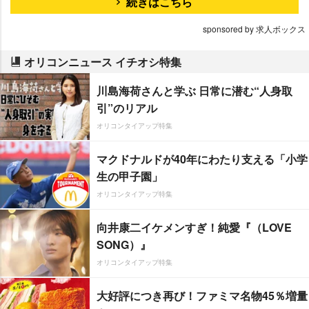
続きはこちら
sponsored by 求人ボックス
オリコンニュース イチオシ特集
川島海荷さんと学ぶ 日常に潜む“人身取
引”のリアル
オリコンタイアップ特集
マクドナルドが40年にわたり支える「小学
生の甲子園」
オリコンタイアップ特集
向井康二イケメンすぎ！純愛『（LOVE
SONG）』
オリコンタイアップ特集
大好評につき再び！ファミマ名物45％増量