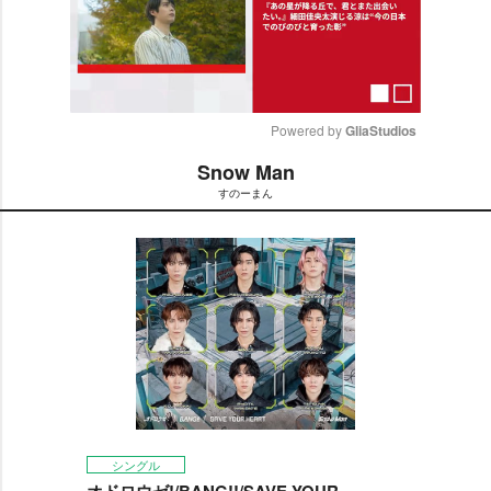
Powered by 
GliaStudios
Snow Man
M
すのーまん
u
t
e
シングル