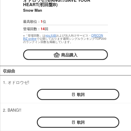
オドロウゼ!/BANG!!/SAVE YOUR
HEART(初回盤B)
Snow Man
最高順位：
1
位
登場回数：
14
回
※「登場回数」は
you大樹
および法人向けサービス・
ORICON
BiZ online
で公開しております週間シングルランキングTOP200
のランクイン回数を掲載しています。
商品購入
収録曲
1. オドロウゼ!
歌詞
2. BANG!!
歌詞