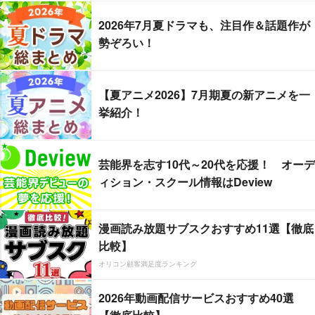
2026年7月夏ドラマも、注目作＆話題作が
勢ぞろい！
【夏アニメ2026】7月期夏の新アニメを一
挙紹介！
芸能界を志す10代～20代を応援！ オーデ
ィション・スクール情報はDeview
漫画読み放題サブスクおすすめ11選【徹底
比較】
オリコン顧客満足度ランキング
2026年動画配信サービスおすすめ40選