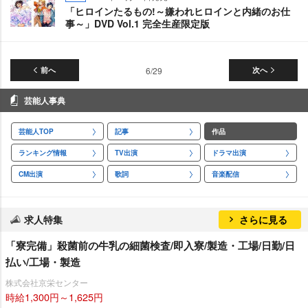
「ヒロインたるもの!～嫌われヒロインと内緒のお仕
事～」DVD Vol.1 完全生産限定版
前へ
6/29
次へ
芸能人事典
芸能人TOP
記事
作品
ランキング情報
TV出演
ドラマ出演
CM出演
歌詞
音楽配信
求人特集
さらに見る
「寮完備」殺菌前の牛乳の細菌検査/即入寮/製造・工場/日勤/日
払い/工場・製造
株式会社京栄センター
時給1,300円～1,625円