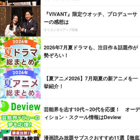
『VIVANT』限定ウオッチ、プロデューサ
ーの感想は
オリコンタイアップ特集
2026年7月夏ドラマも、注目作＆話題作が
勢ぞろい！
【夏アニメ2026】7月期夏の新アニメを一
挙紹介！
芸能界を志す10代～20代を応援！ オーデ
ィション・スクール情報はDeview
漫画読み放題サブスクおすすめ11選【徹底