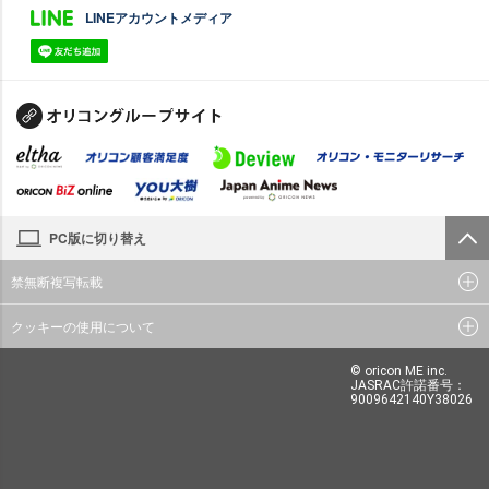
LINEアカウントメディア
PC版に切り替え
禁無断複写転載
クッキーの使用について
© oricon ME inc.
JASRAC許諾番号：
9009642140Y38026