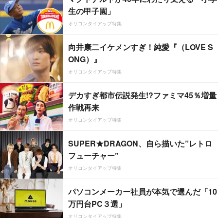
生の甲子園」
オリコンタイアップ特集
向井康二イケメンすぎ！純愛『（LOVE S
ONG）』
オリコンタイアップ特集
デカすぎ都市伝説発生!?ファミマ45％増量
作戦再来
オリコンタイアップ特集
SUPER★DRAGON、自ら描いた”レトロ
フューチャー”
オリコンタイアップ特集
パソコンメーカー社員が本気で選んだ「10
万円台PC３選」
オリコンタイアップ特集