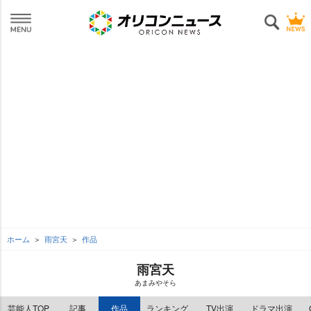
ホーム
雨宮天
作品
雨宮天
あまみやそら
芸能人TOP
記事
作品
ランキング
TV出演
ドラマ出演