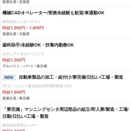
派遣社員 / 北海道
機械CADオペレーター/実務未経験も歓迎/車通勤OK
株式会社インターテクノ
時給1,500円～1,600円
派遣社員 / 大阪府
歯科助手/未経験OK・扶養内勤務OK
はやしデンタルクリニック
時給1,300円
アルバイト・パート / 東京都
自動車製品の加工・組付け/寮完備/日払い/工場・製造
NEW
UTエージェント株式会社AGT南関東第二CU
時給1,600円
派遣社員 / 東京都
「寮完備」マシニングセンタ周辺部品の組立/即入寮/製造・工場/
日勤/日払い/工場・製造
株式会社京栄センター
時給1,400円