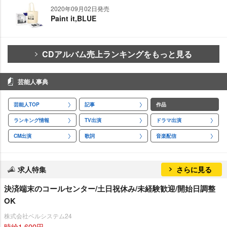
2020年09月02日発売
Paint it,BLUE
CDアルバム売上ランキングをもっと見る
芸能人事典
芸能人TOP
記事
作品
ランキング情報
TV出演
ドラマ出演
CM出演
歌詞
音楽配信
求人特集
さらに見る
決済端末のコールセンター/土日祝休み/未経験歓迎/開始日調整
OK
株式会社ベルシステム24
時給1,600円