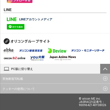
LINE
LINEアカウントメディア
PC版に切り替え
禁無断複写転載
クッキーの使用について
© oricon ME inc.
JASRAC許諾番号：
9009642140Y38026