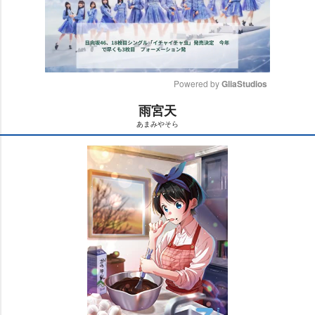
Powered by 
GliaStudios
雨宮天
M
あまみやそら
u
t
e