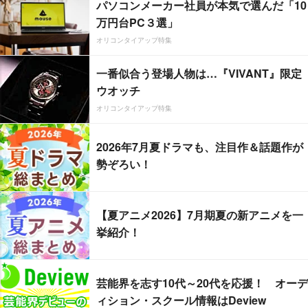
パソコンメーカー社員が本気で選んだ「10
万円台PC３選」
オリコンタイアップ特集
一番似合う登場人物は…『VIVANT』限定
ウオッチ
オリコンタイアップ特集
2026年7月夏ドラマも、注目作＆話題作が
勢ぞろい！
【夏アニメ2026】7月期夏の新アニメを一
挙紹介！
芸能界を志す10代～20代を応援！ オーデ
ィション・スクール情報はDeview