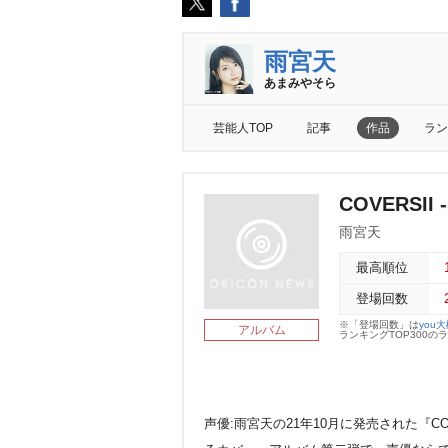
雨宮天
あまみやそら
芸能人TOP
記事
作品
ラン
COVERSII -
雨宮天
最高順位
登場回数
※「登場回数」は
you
アルバム
ランキングTOP300
声優:雨宮天の21年10月に発売された『COVERS 