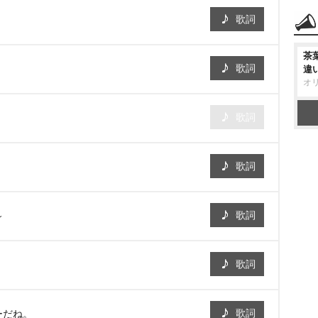
歌詞
茶
歌詞
違
オ
歌詞
歌詞
歌詞
～
歌詞
歌詞
ーだね。