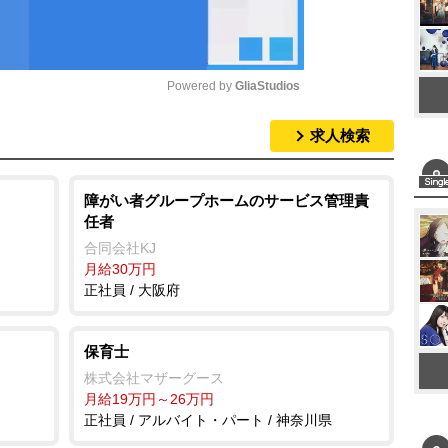
Powered by 
GliaStudios
求人検索
M
u
t
障がい者グループホームのサービス管理責
任者
e
合同会社KJ
月給30万円
正社員 / 大阪府
保育士
株式会社マザーグース
月給19万円～26万円
正社員 / アルバイト・パート / 神奈川県