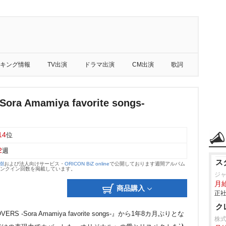
キング情報
TV出演
ドラマ出演
CM出演
歌詞
Sora Amamiya favorite songs-
14
位
2
週
ス
大樹
および法人向けサービス・
ORICON BiZ online
で公開しております週間アルバム
のランクイン回数を掲載しています。
ジ
月給
商品購入
正社
ク
-Sora Amamiya favorite songs-』から1年8カ月ぶりとな
株