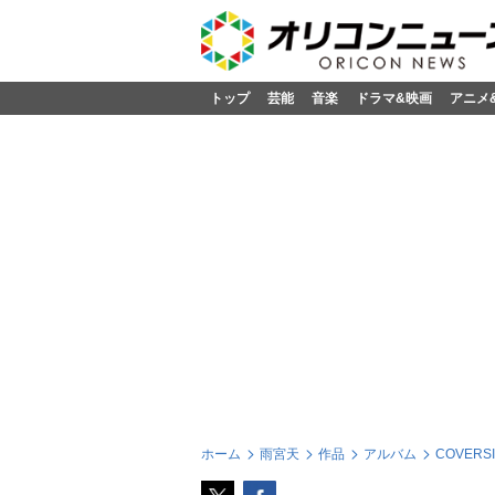
トップ
芸能
音楽
ドラマ&映画
アニメ
ホーム
雨宮天
作品
アルバム
COVERSII 