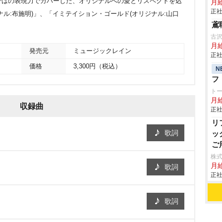
ではの表現力でカバーした、オリジナルへの愛とリスペクトを込
月給
正社
ル:布施明)」、「イミテイション・ゴールド(オリジナル:山口
鳶
古
月給
発売元
ミュージックレイン
正社
価格
3,300円（税込）
N
フ
ト
月給
収録曲
正社
リ
歌詞
ッ
ご
株
月
歌詞
正社
歌詞