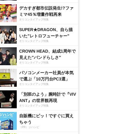
デカすぎ都市伝説発生!?ファ
ミマ45％増量作戦再来
オリコンタイアップ特集
SUPER★DRAGON、自ら描
いた”レトロフューチャー”
オリコンタイアップ特集
CROWN HEAD、結成1周年で
見えた”バンドらしさ”
オリコンタイアップ特集
パソコンメーカー社員が本気
で選ぶ「10万円台PC3選」
オリコンタイアップ特集
「別班のよう」腕時計で『VIV
ANT』の世界観再現
オリコンタイアップ特集
自販機にピッ！ですぐに買え
ちゃう
（PR）ジハンピ