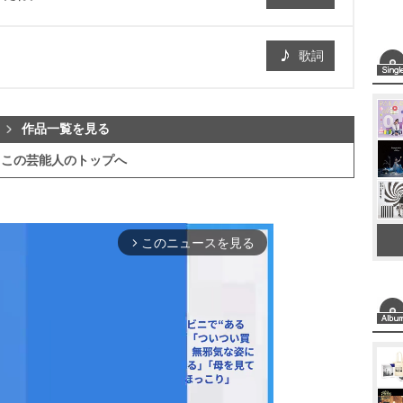
歌詞
作品一覧を見る
この芸能人のトップへ
このニュースを見る
arrow_forward_ios