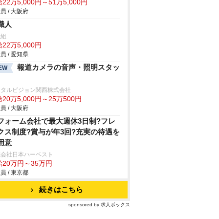
22万5,000円～51万5,000円
員 / 大阪府
職人
沢組
22万5,000円
員 / 愛知県
報道カメラの音声・照明スタッ
EW
ータルビジョン関西株式会社
20万5,000円～25万500円
員 / 大阪府
フォーム会社で最大週休3日制?フレ
クス制度?賞与が年3回?充実の待遇を
用意
式会社日本ハーベスト
給20万円～35万円
員 / 東京都
続きはこちら
sponsored by 求人ボックス