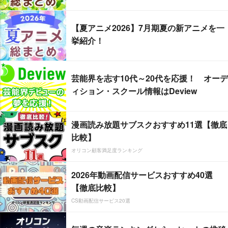
【夏アニメ2026】7月期夏の新アニメを一
挙紹介！
芸能界を志す10代～20代を応援！ オーデ
ィション・スクール情報はDeview
漫画読み放題サブスクおすすめ11選【徹底
比較】
オリコン顧客満足度ランキング
2026年動画配信サービスおすすめ40選
【徹底比較】
CS動画配信サービス20選