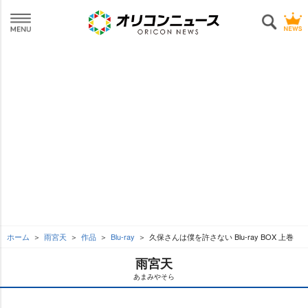
ホーム
雨宮天
作品
Blu-ray
久保さんは僕を許さない Blu-ray BOX 上巻
雨宮天
あまみやそら