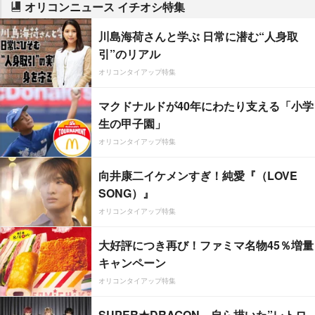
オリコンニュース イチオシ特集
川島海荷さんと学ぶ 日常に潜む“人身取
引”のリアル
オリコンタイアップ特集
マクドナルドが40年にわたり支える「小学
生の甲子園」
オリコンタイアップ特集
向井康二イケメンすぎ！純愛『（LOVE
SONG）』
オリコンタイアップ特集
大好評につき再び！ファミマ名物45％増量
キャンペーン
オリコンタイアップ特集
SUPER★DRAGON、自ら描いた”レトロ