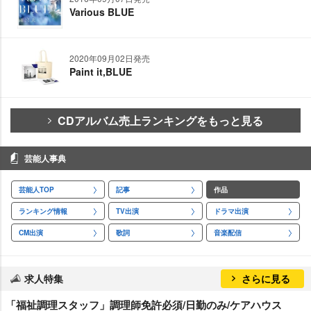
Various BLUE
2020年09月02日発売
Paint it,BLUE
CDアルバム売上ランキングをもっと見る
芸能人事典
芸能人TOP
記事
作品
ランキング情報
TV出演
ドラマ出演
CM出演
歌詞
音楽配信
求人特集
さらに見る
「福祉調理スタッフ」調理師免許必須/日勤のみ/ケアハウス