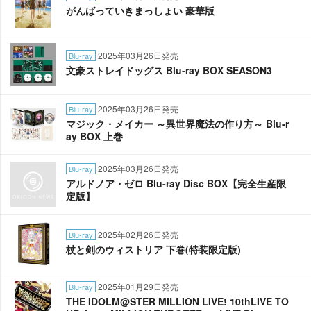
がんばっていきまっしょい 豪華版
2025年03月26日発売
Blu-ray
文豪ストレイドッグス Blu-ray BOX SEASON3
2025年03月26日発売
Blu-ray
マジック・メイカー ～異世界魔法の作り方～ Blu-r
ay BOX 上巻
2025年03月26日発売
Blu-ray
アルドノア・ゼロ Blu-ray Disc BOX【完全生産限
定版】
2025年02月26日発売
Blu-ray
杖と剣のウィストリア 下巻(特装限定版)
2025年01月29日発売
Blu-ray
THE IDOLM@STER MILLION LIVE! 10thLIVE TO