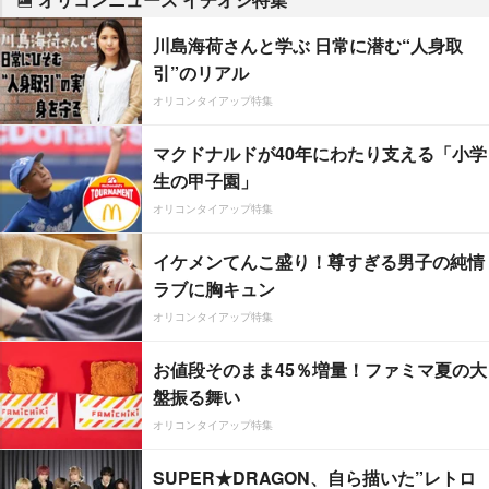
川島海荷さんと学ぶ 日常に潜む“人身取
引”のリアル
オリコンタイアップ特集
マクドナルドが40年にわたり支える「小学
生の甲子園」
オリコンタイアップ特集
イケメンてんこ盛り！尊すぎる男子の純情
ラブに胸キュン
オリコンタイアップ特集
お値段そのまま45％増量！ファミマ夏の大
盤振る舞い
オリコンタイアップ特集
SUPER★DRAGON、自ら描いた”レトロ