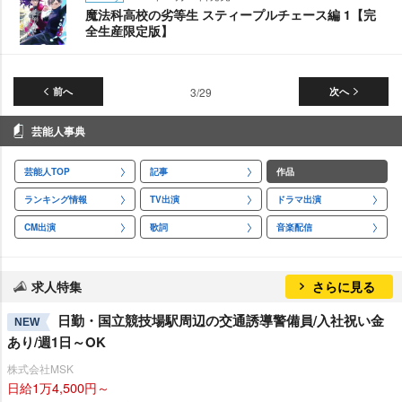
魔法科高校の劣等生 スティープルチェース編 1【完
全生産限定版】
前へ
3/29
次へ
芸能人事典
芸能人TOP
記事
作品
ランキング情報
TV出演
ドラマ出演
CM出演
歌詞
音楽配信
求人特集
さらに見る
日勤・国立競技場駅周辺の交通誘導警備員/入社祝い金
NEW
あり/週1日～OK
株式会社MSK
日給1万4,500円～