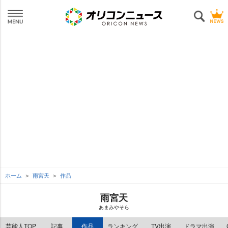
ホーム
雨宮天
作品
雨宮天
あまみやそら
芸能人TOP
記事
作品
ランキング
TV出演
ドラマ出演