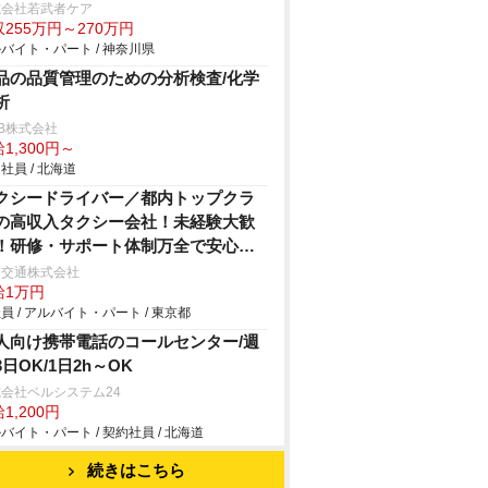
式会社若武者ケア
255万円～270万円
バイト・パート / 神奈川県
品の品質管理のための分析検査/化学
析
B株式会社
1,300円～
社員 / 北海道
クシードライバー／都内トップクラ
の高収入タクシー会社！未経験大歓
！研修・サポート体制万全で安心デ
ュー！月収100万円超も可能！
日交通株式会社
給1万円
員 / アルバイト・パート / 東京都
人向け携帯電話のコールセンター/週
3日OK/1日2h～OK
会社ベルシステム24
1,200円
バイト・パート / 契約社員 / 北海道
続きはこちら