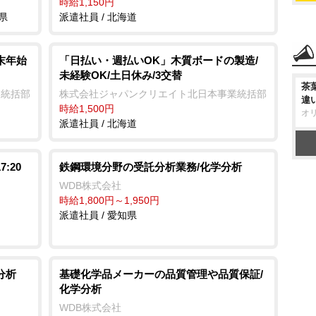
時給1,150円
県
派遣社員 / 北海道
末年始
「日払い・週払いOK」木質ボードの製造/
未経験OK/土日休み/3交替
茶
業統括部
株式会社ジャパンクリエイト北日本事業統括部
違
時給1,500円
オ
派遣社員 / 北海道
:20
鉄鋼環境分野の受託分析業務/化学分析
WDB株式会社
時給1,800円～1,950円
派遣社員 / 愛知県
分析
基礎化学品メーカーの品質管理や品質保証/
化学分析
WDB株式会社