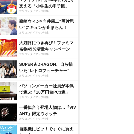
支える「小学生の甲子園」
オリコンタイアップ特集
森崎ウィン×向井康二“両片思
い”にキュンが止まらん！
オリコンタイアップ特集
大好評につき再び！ファミマ
名物45％増量キャンペーン
オリコンタイアップ特集
SUPER★DRAGON、自ら描
いた”レトロフューチャー”
オリコンタイアップ特集
パソコンメーカー社員が本気
で選ぶ「10万円台PC3選」
オリコンタイアップ特集
一番似合う登場人物は…『VIV
ANT』限定ウオッチ
オリコンタイアップ特集
自販機にピッ！ですぐに買え