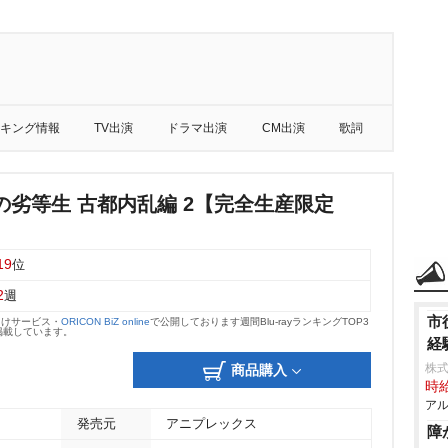
キング情報
TV出演
ドラマ出演
CM出演
歌詞
の劣等生 古都内乱編 2【完全生産限定
19
位
2
週
市
向けサービス・
ORICON BiZ online
で公開しております週間Blu-rayランキングTOP3
掲載しています。
経
株式
商品購入
時給
アル
発売元
アニプレックス
障