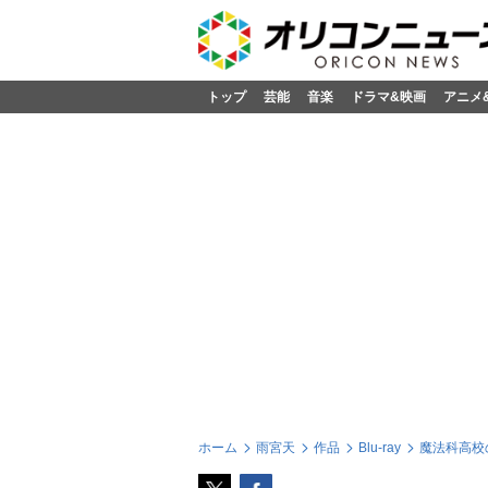
トップ
芸能
音楽
ドラマ&映画
アニメ
ホーム
雨宮天
作品
Blu-ray
魔法科高校