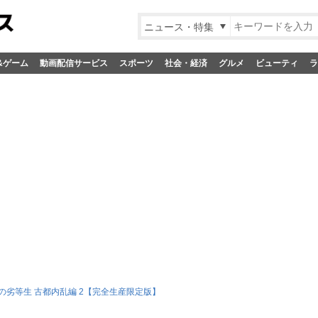
ニュース・特集
&ゲーム
動画配信サービス
スポーツ
社会・経済
グルメ
ビューティ
ラ
の劣等生 古都内乱編 2【完全生産限定版】