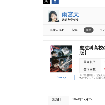
雨宮天
あまみやそら
芸能人TOP
記事
作品
ラン
魔法科高校
版】
最高順位
登場回数
※「登場回数」は法人
Blu-ray
00のランクイン回数を
発売日
2024年12月25日