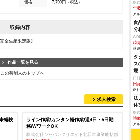
価格
7,700円（税込）
株
年収
アル
食
収録内容
分
WD
2【完全生産限定版】
時給
派遣
タ
作品一覧を見る
ス
迎
この芸能人のトップへ
ビ
日
日
正社
法
求人検索
休
株式
時給
/未経験
ライン作業/カンタン軽作業/週4日・5日勤
アル
務/WワークOK
株式会社ジャパンクリエイト北日本事業統括部