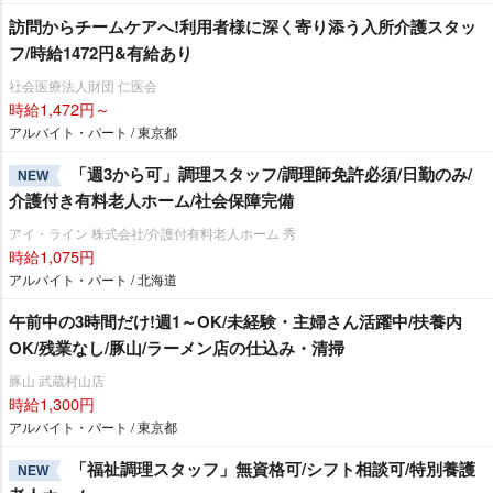
訪問からチームケアへ!利用者様に深く寄り添う入所介護スタッ
フ/時給1472円&有給あり
社会医療法人財団 仁医会
時給1,472円～
アルバイト・パート / 東京都
「週3から可」調理スタッフ/調理師免許必須/日勤のみ/
NEW
介護付き有料老人ホーム/社会保障完備
アイ・ライン 株式会社/介護付有料老人ホーム 秀
時給1,075円
アルバイト・パート / 北海道
午前中の3時間だけ!週1～OK/未経験・主婦さん活躍中/扶養内
OK/残業なし/豚山/ラーメン店の仕込み・清掃
豚山 武蔵村山店
時給1,300円
アルバイト・パート / 東京都
「福祉調理スタッフ」無資格可/シフト相談可/特別養護
NEW