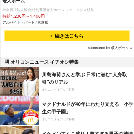
老人ホーム
社会福祉法人暁会/特別養護老人ホーム フェニックス杉並
時給1,230円～1,490円
アルバイト・パート / 東京都
続きはこちら
sponsored by 求人ボックス
オリコンニュース イチオシ特集
川島海荷さんと学ぶ 日常に潜む“人身取
引”のリアル
オリコンタイアップ特集
マクドナルドが40年にわたり支える「小学
生の甲子園」
オリコンタイアップ特集
イケメンてんこ盛り！尊すぎる男子の純情