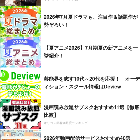
2026年7月夏ドラマも、注目作＆話題作が
勢ぞろい！
【夏アニメ2026】7月期夏の新アニメを一
挙紹介！
芸能界を志す10代～20代を応援！ オーデ
ィション・スクール情報はDeview
漫画読み放題サブスクおすすめ11選【徹底
比較】
オリコン顧客満足度ランキング
2026年動画配信サービスおすすめ40選