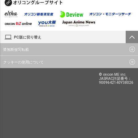
PC版に切り替え
禁無断複写転載
クッキーの使用について
© oricon ME inc.
JASRAC許諾番号：
9009642140Y38026