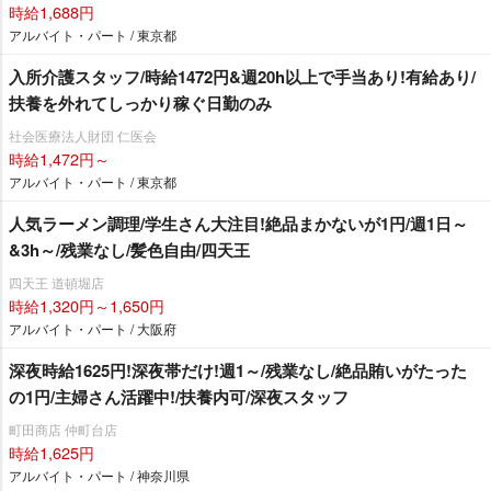
時給1,688円
アルバイト・パート / 東京都
入所介護スタッフ/時給1472円&週20h以上で手当あり!有給あり/
扶養を外れてしっかり稼ぐ日勤のみ
社会医療法人財団 仁医会
時給1,472円～
アルバイト・パート / 東京都
人気ラーメン調理/学生さん大注目!絶品まかないが1円/週1日～
&3h～/残業なし/髪色自由/四天王
四天王 道頓堀店
時給1,320円～1,650円
アルバイト・パート / 大阪府
深夜時給1625円!深夜帯だけ!週1～/残業なし/絶品賄いがたった
の1円/主婦さん活躍中!/扶養内可/深夜スタッフ
町田商店 仲町台店
時給1,625円
アルバイト・パート / 神奈川県