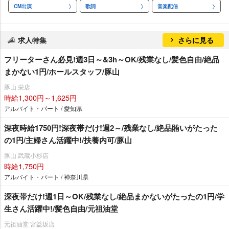
CM出演
歌詞
音楽配信
求人特集
さらに見る
フリーターさん必見!週3日～&3h～OK/残業なし/髪色自由/絶品
まかない1円/ホールスタッフ/豚山
豚山 栄店
時給1,300円～1,625円
アルバイト・パート / 愛知県
深夜時給1750円!深夜帯だけ!週2～/残業なし/絶品賄いがたった
の1円/主婦さん活躍中!/扶養内可/豚山
豚山 武蔵小杉店
時給1,750円
アルバイト・パート / 神奈川県
深夜帯だけ!週1日～OK/残業なし/絶品まかないがたったの1円/学
生さん活躍中!/髪色自由/元祖油堂
元祖油堂 宮益坂店