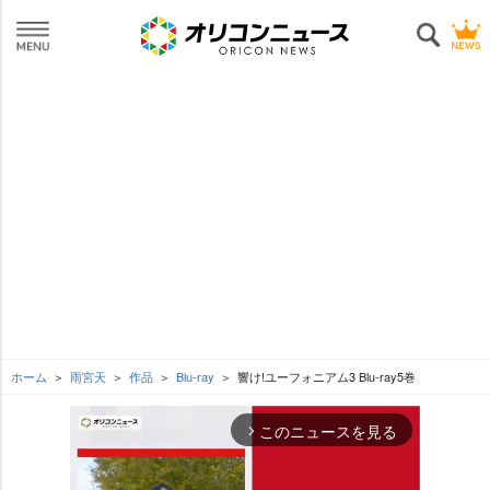
ホーム
雨宮天
作品
Blu-ray
響け!ユーフォニアム3 Blu-ray5巻
このニュースを見る
arrow_forward_ios