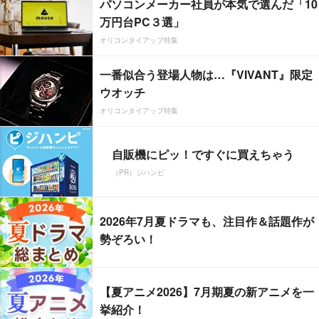
パソコンメーカー社員が本気で選んだ「10
万円台PC３選」
オリコンタイアップ特集
一番似合う登場人物は…『VIVANT』限定
ウオッチ
オリコンタイアップ特集
自販機にピッ！ですぐに買えちゃう
（PR）ジハンピ
2026年7月夏ドラマも、注目作＆話題作が
勢ぞろい！
【夏アニメ2026】7月期夏の新アニメを一
挙紹介！