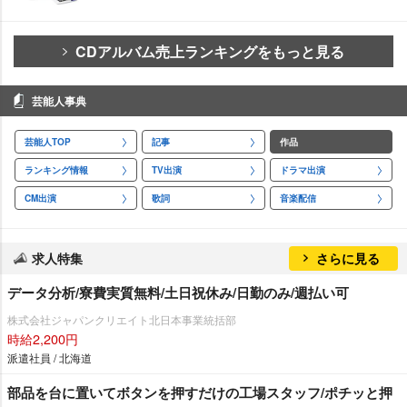
CDアルバム売上ランキングをもっと見る
芸能人事典
芸能人TOP
記事
作品
ランキング情報
TV出演
ドラマ出演
CM出演
歌詞
音楽配信
求人特集
さらに見る
データ分析/寮費実質無料/土日祝休み/日勤のみ/週払い可
株式会社ジャパンクリエイト北日本事業統括部
時給2,200円
派遣社員 / 北海道
部品を台に置いてボタンを押すだけの工場スタッフ/ポチッと押