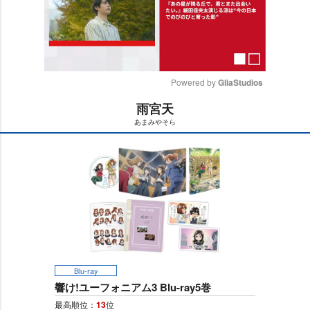
Powered by 
GliaStudios
雨宮天
M
あまみやそら
u
t
e
Blu-ray
響け!ユーフォニアム3 Blu-ray5巻
最高順位：
13
位