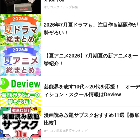
オリコンタイアップ特集
2026年7月夏ドラマも、注目作＆話題作が
勢ぞろい！
【夏アニメ2026】7月期夏の新アニメを一
挙紹介！
芸能界を志す10代～20代を応援！ オーデ
ィション・スクール情報はDeview
漫画読み放題サブスクおすすめ11選【徹底
比較】
オリコン顧客満足度ランキング