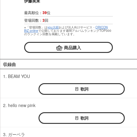
伊藤美来
最高順位：
39
位
登場回数：
3
回
※「登場回数」は
you大樹
および法人向けサービス・
ORICON
BiZ online
で公開しております週間アルバムランキングTOP300
のランクイン回数を掲載しています。
商品購入
収録曲
1. BEAM YOU
歌詞
2. hello new pink
歌詞
3. ガーベラ