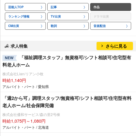
芸能人TOP
記事
作品
ランキング情報
TV出演
ドラマ出演
CM出演
歌詞
音楽配信
求人特集
さらに見る
「福祉調理スタッフ」無資格可/シフト相談可/住宅型有
NEW
料老人ホーム
株式会社Lian/リアン小牧
時給1,140円
アルバイト・パート / 愛知県
「週2から可」調理スタッフ/無資格可/シフト相談可/住宅型有料
老人ホーム/社会保障完備
株式会社優和サービス/森の里2号棟
時給1,075円～1,080円
アルバイト・パート / 北海道