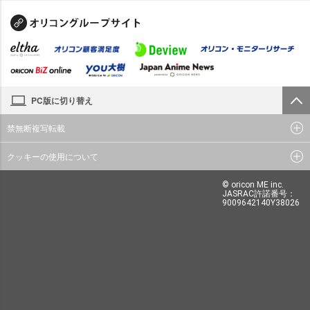
PC版に切り替え
禁無断複写転載
クッキーの使用について
© oricon ME inc.
JASRAC許諾番号：
9009642140Y38026