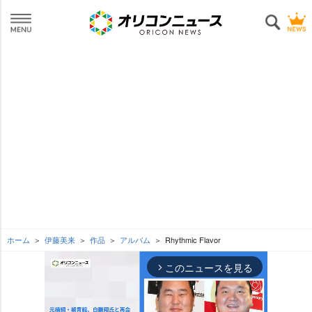
ホーム
伊藤美来
作品
アルバム
Rhythmic Flavor
このニュースを見る
arrow_forward_ios