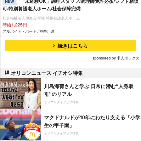
「未経験OK」調理スタッフ/調理師免許必須/シフト相談
NEW
可/特別養護老人ホーム/社会保障完備
社会福祉法人伸生会/平塚 特別養護老人ホーム
時給1,225円
アルバイト・パート / 神奈川県
続きはこちら
sponsored by 求人ボックス
オリコンニュース イチオシ特集
川島海荷さんと学ぶ 日常に潜む“人身取
引”のリアル
オリコンタイアップ特集
マクドナルドが40年にわたり支える「小学
生の甲子園」
オリコンタイアップ特集