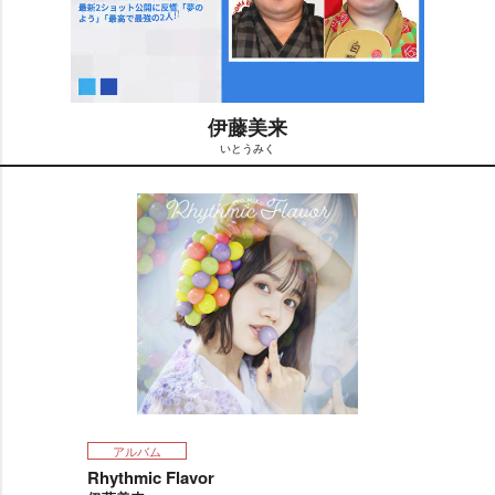
伊藤美来
いとうみく
M
u
t
e
アルバム
Rhythmic Flavor