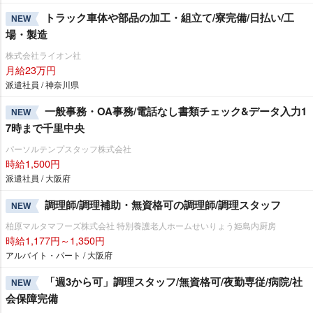
トラック車体や部品の加工・組立て/寮完備/日払い/工
NEW
場・製造
株式会社ライオン社
月給23万円
派遣社員 / 神奈川県
一般事務・OA事務/電話なし書類チェック&データ入力1
NEW
7時まで千里中央
パーソルテンプスタッフ株式会社
時給1,500円
派遣社員 / 大阪府
調理師/調理補助・無資格可の調理師/調理スタッフ
NEW
柏原マルタマフーズ株式会社 特別養護老人ホームせいりょう姫島内厨房
時給1,177円～1,350円
アルバイト・パート / 大阪府
「週3から可」調理スタッフ/無資格可/夜勤専従/病院/社
NEW
会保障完備