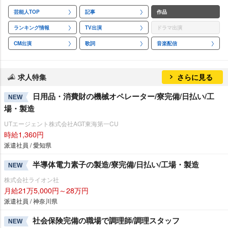
芸能人TOP
記事
作品
ランキング情報
TV出演
ドラマ出演
CM出演
歌詞
音楽配信
求人特集
さらに見る
日用品・消費財の機械オペレーター/寮完備/日払い/工
NEW
場・製造
UTエージェント株式会社AGT東海第一CU
時給1,360円
派遣社員 / 愛知県
半導体電力素子の製造/寮完備/日払い/工場・製造
NEW
株式会社ライオン社
月給21万5,000円～28万円
派遣社員 / 神奈川県
社会保険完備の職場で調理師/調理スタッフ
NEW