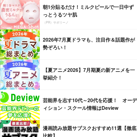
朝1分貼るだけ！ミルクピールで一日中ず
っとうるツヤ肌
（PR）サボリーノ
2026年7月夏ドラマも、注目作＆話題作が
勢ぞろい！
【夏アニメ2026】7月期夏の新アニメを一
挙紹介！
芸能界を志す10代～20代を応援！ オーデ
ィション・スクール情報はDeview
漫画読み放題サブスクおすすめ11選【徹底
比較】