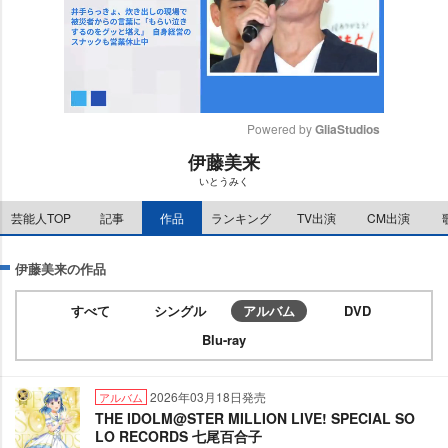
Powered by 
GliaStudios
伊藤美来
M
いとうみく
u
t
芸能人TOP
記事
作品
ランキング
TV出演
CM出演
e
伊藤美来の作品
すべて
シングル
アルバム
DVD
Blu-ray
2026年03月18日発売
アルバム
THE IDOLM@STER MILLION LIVE! SPECIAL SO
LO RECORDS 七尾百合子