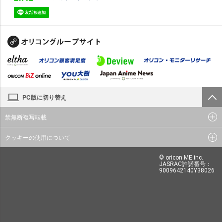
PC版に切り替え
禁無断複写転載
クッキーの使用について
© oricon ME inc.
JASRAC許諾番号：
9009642140Y38026