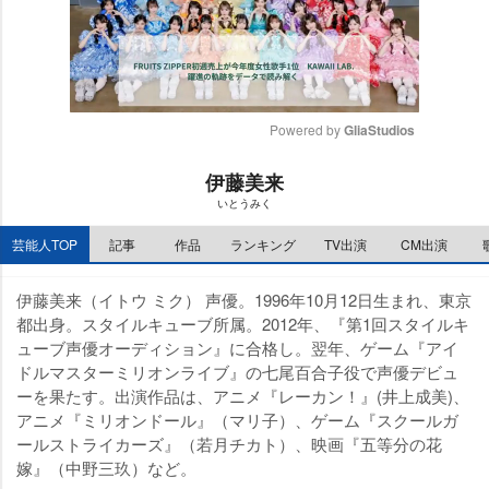
Powered by 
GliaStudios
M
伊藤美来
u
いとうみく
t
e
芸能人TOP
記事
作品
ランキング
TV出演
CM出演
伊藤美来（イトウ ミク） 声優。1996年10月12日生まれ、東京
都出身。スタイルキューブ所属。2012年、『第1回スタイルキ
ューブ声優オーディション』に合格し。翌年、ゲーム『アイ
ドルマスターミリオンライブ』の七尾百合子役で声優デビュ
ーを果たす。出演作品は、アニメ『レーカン！』(井上成美)、
アニメ『ミリオンドール』（マリ子）、ゲーム『スクールガ
ールストライカーズ』（若月チカト）、映画『五等分の花
嫁』（中野三玖）など。