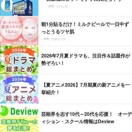
（PR）ジハンピ
朝1分貼るだけ！ミルクピールで一日中ず
っとうるツヤ肌
（PR）サボリーノ
2026年7月夏ドラマも、注目作＆話題作が
勢ぞろい！
【夏アニメ2026】7月期夏の新アニメを一
挙紹介！
芸能界を志す10代～20代を応援！ オーデ
ィション・スクール情報はDeview