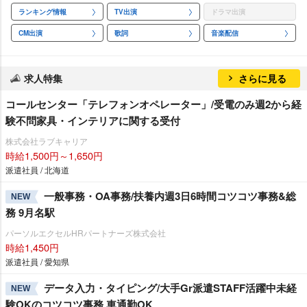
ランキング情報
TV出演
ドラマ出演
CM出演
歌詞
音楽配信
求人特集
さらに見る
コールセンター「テレフォンオペレーター」/受電のみ週2から経
験不問家具・インテリアに関する受付
株式会社ラブキャリア
時給1,500円～1,650円
派遣社員 / 北海道
一般事務・OA事務/扶養内週3日6時間コツコツ事務&総
NEW
務 9月名駅
パーソルエクセルHRパートナーズ株式会社
時給1,450円
派遣社員 / 愛知県
データ入力・タイピング/大手Gr派遣STAFF活躍中未経
NEW
験OKのコツコツ事務 車通勤OK