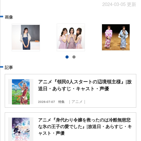
2024-03-05 更新
画像
記事
アニメ『領民0人スタートの辺境領主様』|放
送日・あらすじ・キャスト・声優
｜アニメ｜
2026-07-07
特集
アニメ『身代わり令嬢を救ったのは冷酷無慈悲
な氷の王子の愛でした』|放送日・あらすじ・キ
ャスト・声優