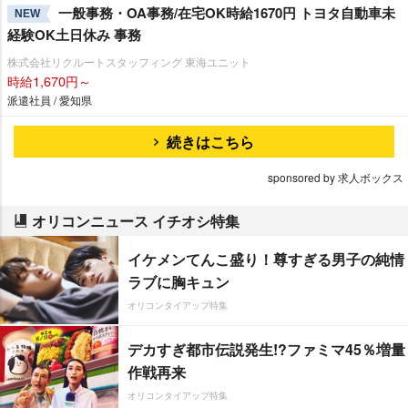
一般事務・OA事務/在宅OK時給1670円 トヨタ自動車未
NEW
経験OK土日休み 事務
株式会社リクルートスタッフィング 東海ユニット
時給1,670円～
派遣社員 / 愛知県
続きはこちら
sponsored by 求人ボックス
オリコンニュース イチオシ特集
イケメンてんこ盛り！尊すぎる男子の純情
ラブに胸キュン
オリコンタイアップ特集
デカすぎ都市伝説発生!?ファミマ45％増量
作戦再来
オリコンタイアップ特集