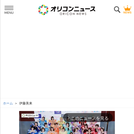
ホーム
伊藤美来
このニュースを見る
arrow_forward_ios