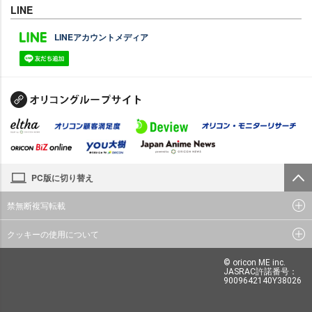
LINE
LINEアカウントメディア
PC版に切り替え
禁無断複写転載
クッキーの使用について
© oricon ME inc.
JASRAC許諾番号：
9009642140Y38026