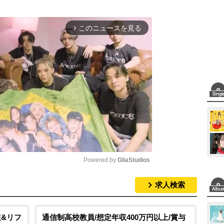
このニュースを見る
arrow_forward_ios
Powered by 
GliaStudios
求人検索
M
u
t
超&リフ
通信制高校教員/想定年収400万円以上/賞与