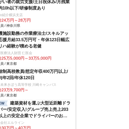
がい者の就労支援/土日祝休み/月残業
均10h以下/研修制度あり
trio紹介横浜支店
給24万円～28万円
員 / 神奈川県
護施設勤務の作業療法士/スキルアッ
応援月給33.5万円可・年休123日幅広
リハ経験が積める老健
医療法人財団 仁医会
25万5,000円～33万5,000円
員 / 東京都
信制高校教員/想定年収400万円以上/
与年2回/年休120日
鳥未来きぼう高等学校 川崎キャンパス
23万9,700円～
員 / 東京都
建築資材を運ぶ大型近距離ドラ
EW
バー/安定収入!グループ売上売上203
以上の安定企業でドライバーのお仕
式会社エルライン
給30万円～40万円