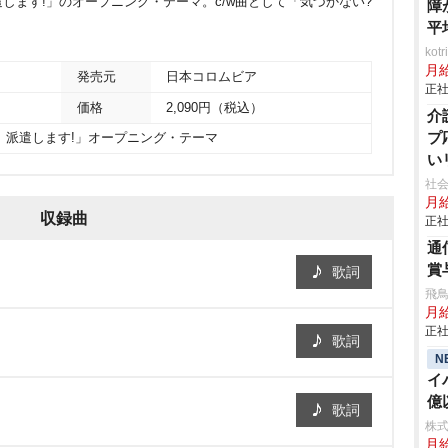
します!」のオープニング・テーマ。c/w曲として「気づかない?
障
平
ko
月
発売元
日本コロムビア
正社
価格
2,090円（税込）
介
プ
員、派遣します!」オープニング・テーマ
い
社会
月給
収録曲
正社
通
賞
歌詞
飛
月給
正社
歌詞
N
イ
億
歌詞
事
株
月