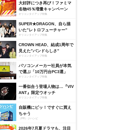
大好評につき再び！ファミマ
名物45％増量キャンペーン
オリコンタイアップ特集
SUPER★DRAGON、自ら描
いた”レトロフューチャー”
オリコンタイアップ特集
CROWN HEAD、結成1周年で
見えた”バンドらしさ”
オリコンタイアップ特集
パソコンメーカー社員が本気
で選ぶ「10万円台PC3選」
オリコンタイアップ特集
一番似合う登場人物は…『VIV
ANT』限定ウオッチ
オリコンタイアップ特集
自販機にピッ！ですぐに買え
ちゃう
（PR）ジハンピ
2026年7月夏ドラマも、注目