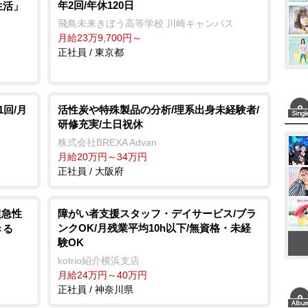
年2回/年休120日
生活」
e
飛鳥未来きぼう高等学校 川崎キャンパス
月給23万9,700円～
正社員 / 東京都
回/月
活性炭や特殊製品の分析/理系出身未経験者/
研修充実/土日祝休
株式会社BREXA Advan
月給20万円～34万円
正社員 / 大阪府
超急性
障がい者支援スタッフ・デイサービス/ブラ
ンクOK/月残業平均10h以下/無資格・未経
きる
験OK
kotrio紹介横浜支店
月給24万円～40万円
正社員 / 神奈川県