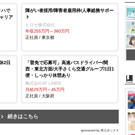
リハで
障がい者採用/障害者雇用枠/人事総務サポー
ト
キャリア
ヒロセ株式会社
年収255万円～360万円
正社員 / 東京都
休2日
「普免で応募可」高速バスドライバー/関
西・東北方面/大手さくら交通グループ/1日1
便・しっかり休憩あり
株式会社AT LINER
月給29万円～45万円
正社員 / 大阪府
続きはこちら
sponsored by 求人ボックス