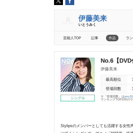
伊藤美来
いとうみく
芸能人TOP
記事
作品
ラン
No.6【D
伊藤美来
最高順位
登場回数
※「登場回数」は
you
シングル
ランキングTOP200
Stylipsのメンバーとしても活躍する女性声