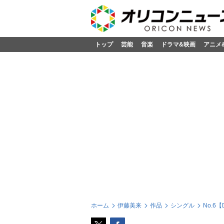
トップ
芸能
音楽
ドラマ&映画
アニメ
ホーム
伊藤美来
作品
シングル
No.6