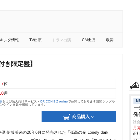
キング情報
TV出演
ドラマ出演
CM出演
歌詞
VD付き限定盤】
17
位
10
週
N
大樹
および法人向けサービス・
ORICON BiZ online
で公開しております週間シングル
のランクイン回数を掲載しています。
ー
発
商品購入
社会
月給
優:伊藤美来の20年6月に発売された「孤高の光 Lonely dark」
正社