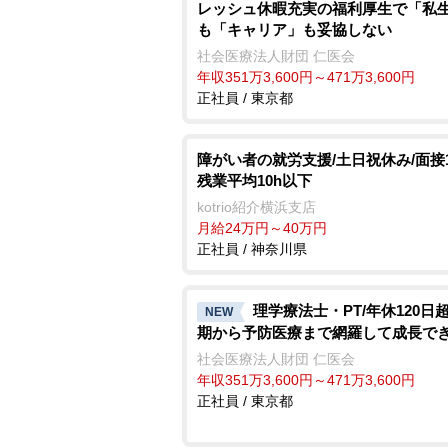
レッシュ休暇充実の福利厚生で「私
も「キャリア」も妥協しない
社会医療法人財団 仁医会
年収351万3,600円～471万3,600円
正社員 / 東京都
障がい者の就労支援/土日祝休み/面接1
残業平均10h以下
kotrio紹介横浜支店
月給24万円～40万円
正社員 / 神奈川県
理学療法士・PT/年休120日
NEW
期から予防医療まで網羅して成長で
社会医療法人財団 仁医会
年収351万3,600円～471万3,600円
正社員 / 東京都