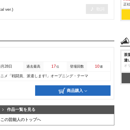
正社
歌詞
 ver.)
茶
違
オ
17
10
4月28日
過去最高
登場回数
位
週
他アニメ「戦闘員、派遣します!」オープニング・テーマ
商品購入
作品一覧を見る
この芸能人のトップへ