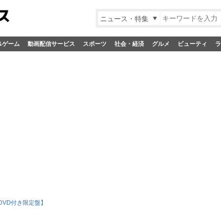
ニュース・特集
&ゲーム
動画配信サービス
スポーツ
社会・経済
グルメ
ビューティ
ラ
【DVD付き限定盤】