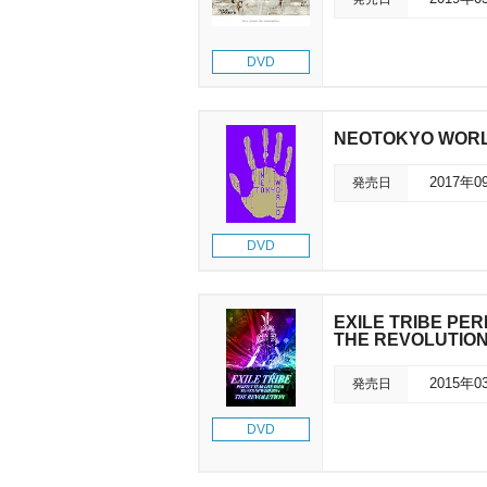
DVD
NEOTOKYO WOR
発売日
2017年0
DVD
EXILE TRIBE PE
THE REVOLUTI
発売日
2015年0
DVD