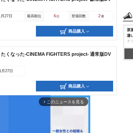
6
2
1月27日
最高順位
登場回数
位
週
茶
商品購入
違
オ
った-CINEMA FIGHTERS project- 通常版DV
11月27日
商品購入
このニュースを見る
arrow_forward_ios