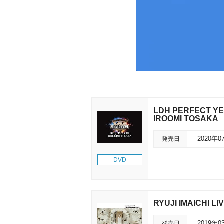
LDH PERFECT YEA
IROOMI TOSAKA
発売日
2020年0
DVD
RYUJI IMAICHI L
発売日
2019年0