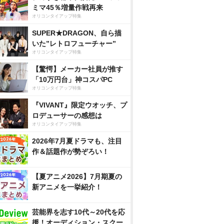
ミマ45％増量作戦再来
オリコンタイアップ特集
SUPER★DRAGON、自ら描
いた”レトロフューチャー”
オリコンタイアップ特集
【驚愕】メーカー社員が推す
「10万円台」神コスパPC
オリコンタイアップ特集
『VIVANT』限定ウオッチ、プ
ロデューサーの感想は
オリコンタイアップ特集
2026年7月夏ドラマも、注目
作＆話題作が勢ぞろい！
【夏アニメ2026】7月期夏の
新アニメを一挙紹介！
芸能界を志す10代～20代を応
援！オーディション・スクー