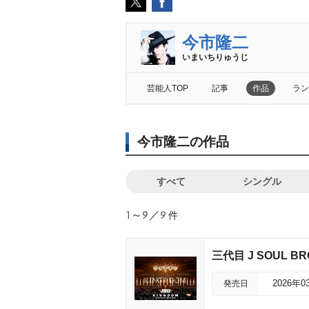
今市隆二
いまいちりゅうじ
芸能人TOP
記事
作品
ラン
今市隆二の作品
すべて
シングル
1～9／9
件
三代目 J SOUL BRO
発売日
2026年0