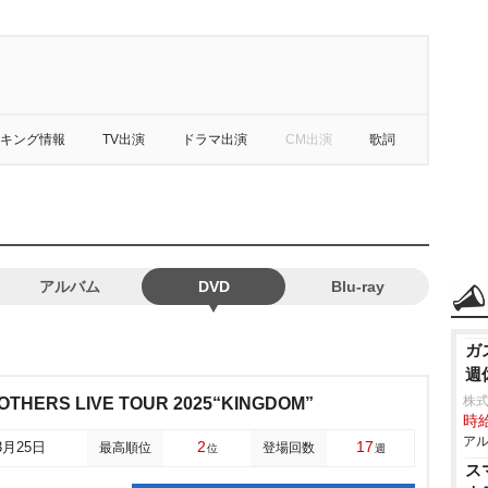
キング情報
TV出演
ドラマ出演
CM出演
歌詞
アルバム
DVD
Blu-ray
ガ
週
株式
THERS LIVE TOUR 2025“KINGDOM”
時給
アル
2
17
3月25日
最高順位
登場回数
位
週
ス