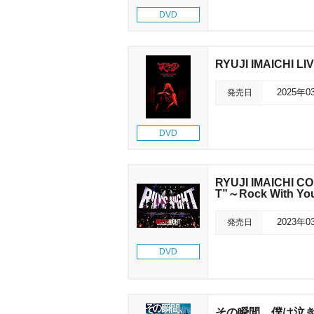
DVD
RYUJI IMAICHI L
発売日
2025年0
DVD
RYUJI IMAICHI C
T”～Rock With Y
発売日
2023年0
DVD
その瞬間、僕は泣きたくな