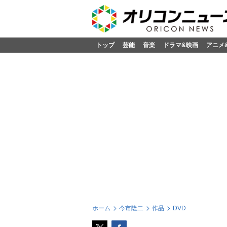
トップ
芸能
音楽
ドラマ&映画
アニメ
ホーム
今市隆二
作品
DVD