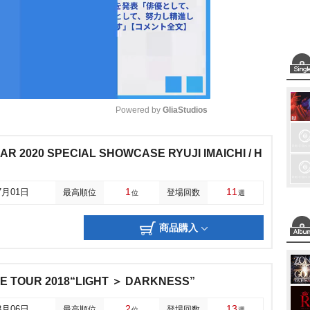
Powered by 
GliaStudios
M
R 2020 SPECIAL SHOWCASE RYUJI IMAICHI / H
u
t
1
11
7月01日
最高順位
登場回数
位
週
e
商品購入
IVE TOUR 2018“LIGHT ＞ DARKNESS”
2
13
3月06日
最高順位
登場回数
位
週