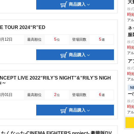
大
商品購入
株式
時給
アル
IVE TOUR 2024“R”ED
ネ
服
5
5
3月12日
最高順位
登場回数
位
週
株式
時給
アル
商品購入
ア
株
時給
ONCEPT LIVE 2022“RILY’S NIGHT”&“RILY’S NIGH
アル
ou～
N
ー
2
6
3月01日
最高順位
登場回数
位
週
株式
時給
商品購入
アル
った-CINEMA FIGHTERS project- 豪華版DV