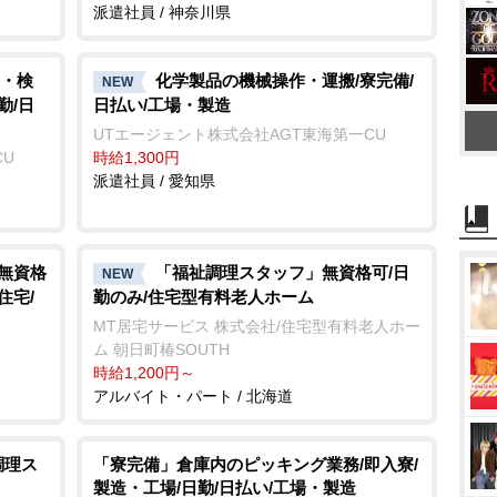
派遣社員 / 神奈川県
・検
化学製品の機械操作・運搬/寮完備/
NEW
勤/日
日払い/工場・製造
UTエージェント株式会社AGT東海第一CU
CU
時給1,300円
派遣社員 / 愛知県
/無資格
「福祉調理スタッフ」無資格可/日
NEW
住宅/
勤のみ/住宅型有料老人ホーム
MT居宅サービス 株式会社/住宅型有料老人ホー
ム 朝日町椿SOUTH
時給1,200円～
アルバイト・パート / 北海道
調理ス
「寮完備」倉庫内のピッキング業務/即入寮/
製造・工場/日勤/日払い/工場・製造