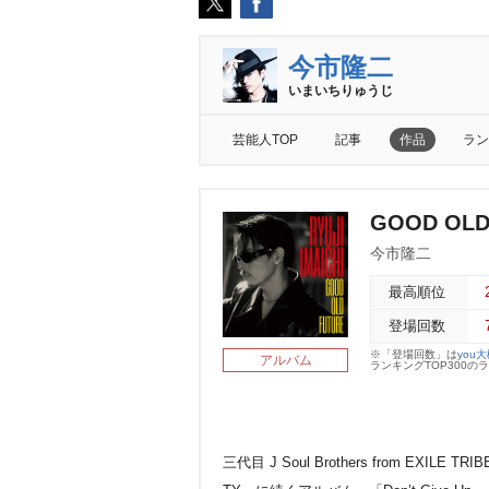
今市隆二
いまいちりゅうじ
芸能人TOP
記事
作品
ラン
GOOD OLD
今市隆二
最高順位
登場回数
※「登場回数」は
you
アルバム
ランキングTOP300
三代目 J Soul Brothers from EX