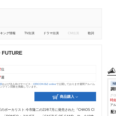
キング情報
TV出演
ドラマ出演
CM出演
歌詞
 FUTURE
2
位
7
週
N
大樹
および法人向けサービス・
ORICON BiZ online
で公開しております週間アルバム
のランクイン回数を掲載しています。
調
グ
商品購入
時給
アル
ILE TRIBEのボーカリスト:今市隆二の21年7月に発売された『CHAOS CI
配