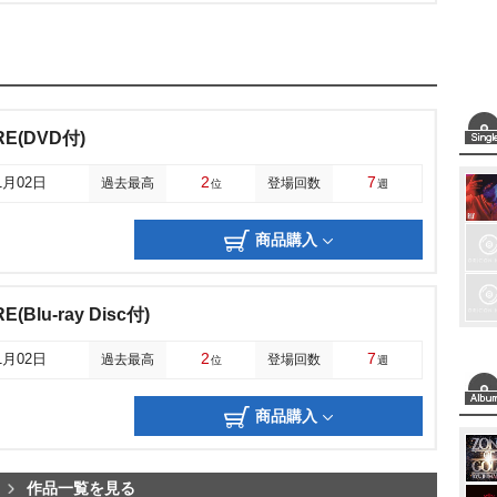
RE(DVD付)
2
7
1月02日
過去最高
登場回数
位
週
商品購入
(Blu-ray Disc付)
2
7
1月02日
過去最高
登場回数
位
週
商品購入
作品一覧を見る