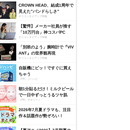
CROWN HEAD、結成1周年で
見えた”バンドらしさ”
オリコンタイアップ特集
【驚愕】メーカー社員が推す
「10万円台」神コスパPC
オリコンタイアップ特集
「別班のよう」腕時計で『VIV
ANT』の世界観再現
オリコンタイアップ特集
自販機にピッ！ですぐに買え
ちゃう
（PR）ジハンピ
朝1分貼るだけ！ミルクピール
で一日中ずっとうるツヤ肌
（PR）サボリーノ
2026年7月夏ドラマも、注目
作＆話題作が勢ぞろい！