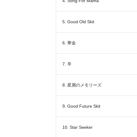
4. Song For Mama
5. Good Old Skit
6. 華金
7. 辛
8. 星屑のメモリーズ
9. Good Future Skit
10. Star Seeker