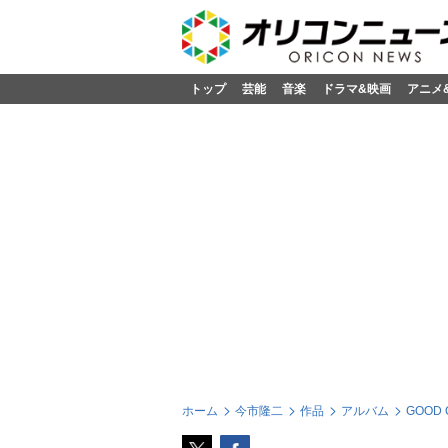
トップ
芸能
音楽
ドラマ&映画
アニメ
ホーム
今市隆二
作品
アルバム
GOOD 