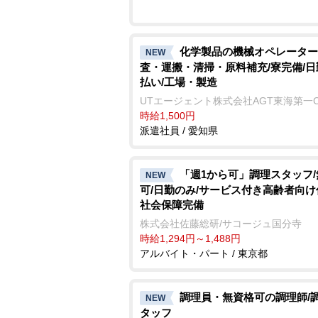
化学製品の機械オペレーター
NEW
査・運搬・清掃・原料補充/寮完備/日
払い/工場・製造
UTエージェント株式会社AGT東海第一
時給1,500円
派遣社員 / 愛知県
「週1から可」調理スタッフ
NEW
可/日勤のみ/サービス付き高齢者向け
社会保障完備
株式会社佐藤総研/サコージュ国分寺
時給1,294円～1,488円
アルバイト・パート / 東京都
調理員・無資格可の調理師/
NEW
タッフ