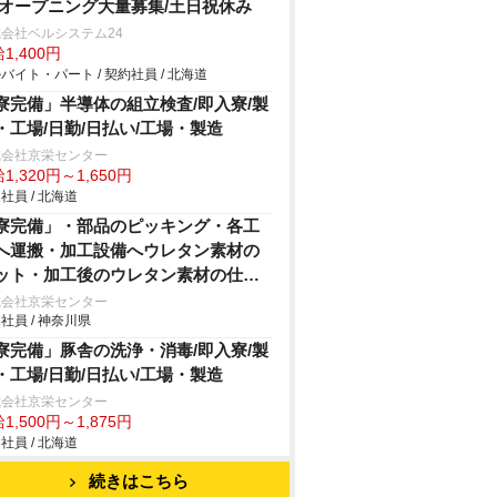
/オープニング大量募集/土日祝休み
会社ベルシステム24
1,400円
バイト・パート / 契約社員 / 北海道
寮完備」半導体の組立検査/即入寮/製
・工場/日勤/日払い/工場・製造
式会社京栄センター
1,320円～1,650円
社員 / 北海道
寮完備」・部品のピッキング・各工
へ運搬・加工設備へウレタン素材の
ット・加工後のウレタン素材の仕上
・手作業やエアドライバーを使用し
式会社京栄センター
社員 / 神奈川県
の車用シートの組付け・製品の検査
業/即入寮/製造・工場
寮完備」豚舎の洗浄・消毒/即入寮/製
・工場/日勤/日払い/工場・製造
式会社京栄センター
1,500円～1,875円
社員 / 北海道
続きはこちら