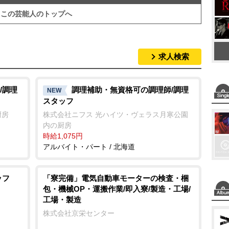
この芸能人のトップへ
求人検索
/調理
調理補助・無資格可の調理師/調理
NEW
スタッフ
厨房
株式会社ニフス 光ハイツ・ヴェラス月寒公園
内の厨房
時給1,075円
アルバイト・パート / 北海道
ッフ
「寮完備」電気自動車モーターの検査・梱
包・機械OP・運搬作業/即入寮/製造・工場/
工場・製造
株式会社京栄センター