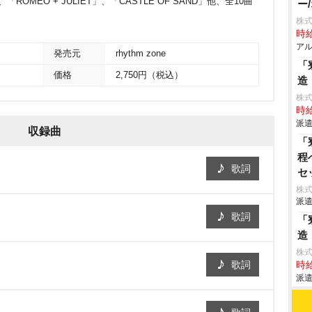
、「ROMEO + JULIET」、「CASTLE OF SAND」他、全10曲
ー
株式
時給
アル
発売元
rhythm zone
「
価格
2,750円（税込）
造
株
時給
派遣
収録曲
「
程
歌詞
セ
げ
株
派遣
て
歌詞
作
「
造
株
歌詞
時給
派遣