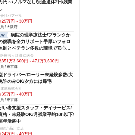
5万円～/ノルマなし/完全週休2日/残業
し
式会社バアゼル
給25万円～30万円
員 / 大阪府
病院の理学療法士/ブランクか
EW
の復職を全力サポート手厚いフォロ
体制とベテラン多数の環境で安心の
スタート
医療法人財団 仁医会
351万3,600円～471万3,600円
員 / 東京都
型ドライバー/ローリー未経験多数/大
免許のみOK/夕方には帰宅
正運送株式会社
給35万円～40万円
員 / 東京都
がい者支援スタッフ・デイサービス/
資格・未経験OK/月残業平均10h以下/
高年活躍中
trio紹介品川支店
給24万円～40万円