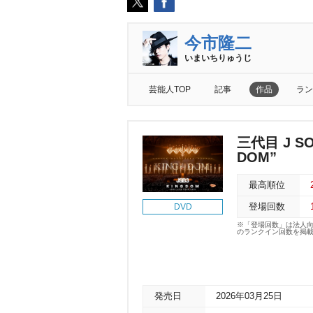
今市隆二
いまいちりゅうじ
芸能人TOP
記事
作品
ラン
三代目 J SO
DOM”
最高順位
DVD
登場回数
※「登場回数」は法人
のランクイン回数を掲
発売日
2026年03月25日