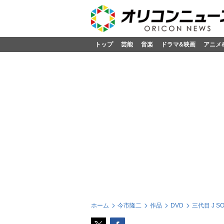
トップ
芸能
音楽
ドラマ&映画
アニメ
ホーム
今市隆二
作品
DVD
三代目 J SO