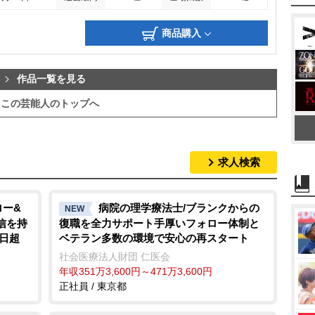
商品購入
作品一覧を見る
この芸能人のトップへ
求人検索
ロー&
病院の理学療法士/ブランクからの
NEW
信を持
復職を全力サポート手厚いフォロー体制と
0日超
ベテラン多数の環境で安心の再スタート
社会医療法人財団 仁医会
年収351万3,600円～471万3,600円
正社員 / 東京都