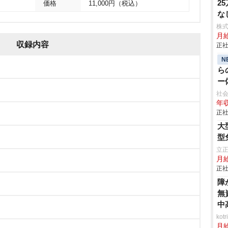
2
価格
11,000円（税込）
な
株
月
収録内容
正社
N
ら
ー
再
社会
年収
正社
大
型
立
月
正社
障
無
中
ko
月