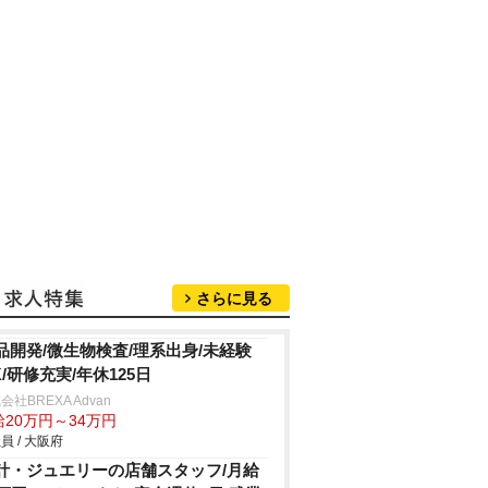
さらに見る
品開発/微生物検査/理系出身/未経験
K/研修充実/年休125日
会社BREXA Advan
給20万円～34万円
員 / 大阪府
計・ジュエリーの店舗スタッフ/月給