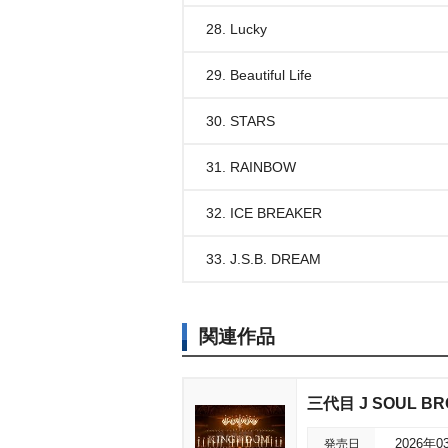
28. Lucky
29. Beautiful Life
30. STARS
31. RAINBOW
32. ICE BREAKER
33. J.S.B. DREAM
関連作品
三代目 J SOUL BRO
発売日
2026年0