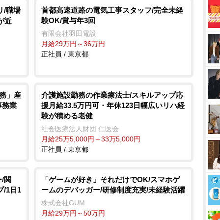
リ/職場
首都高速道路の電気工事スタッフ/完全未経
験OK/賞与年3回
が近
有限会社羽田電設
月給29万円～36万円
正社員 / 東京都
事務」産
介護施設勤務の作業療法士/スキルアップ応
事務業
援月給33.5万円可・年休123日幅広いリハ経
験が積める老健
社会医療法人財団 仁医会
月給25万5,000円～33万5,000円
正社員 / 東京都
/関
「ゲームが好き」それだけでOK/スマホゲ
/1日1
ームのデバッガー/研修制度充実/未経験活躍
株式会社GUM
月給29万円～50万円