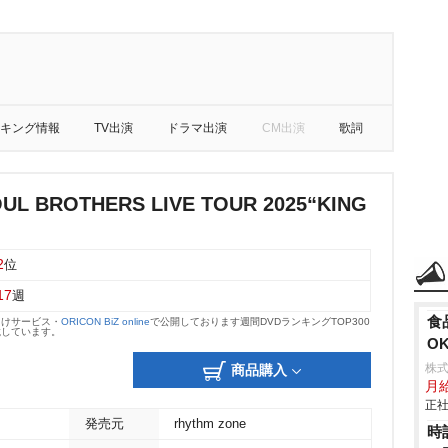
キング情報
TV出演
ドラマ出演
CM出演
歌詞
UL BROTHERS LIVE TOUR 2025“KING
2
位
17
週
食
向けサービス・
ORICON BiZ online
で公開しております週間DVDランキングTOP300
載しています。
O
株式
商品購入
月
正社
発売元
rhythm zone
時