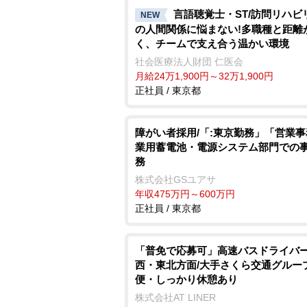
言語聴覚士・ST/訪問リハビ
NEW
の人間関係に悩まない!多職種と距離
く、チームで支え合う温かい環境
社会医療法人財団 仁医会
月給24万1,900円～32万1,900円
正社員 / 東京都
障がい者採用/「:東京勤務」「営業
業用蓄電池・電源システム部門での
務
株式会社GSユアサ
年収475万円～600万円
正社員 / 東京都
「普免で応募可」高速バスドライバー
西・東北方面/大手さくら交通グループ
便・しっかり休憩あり
株式会社AT LINER