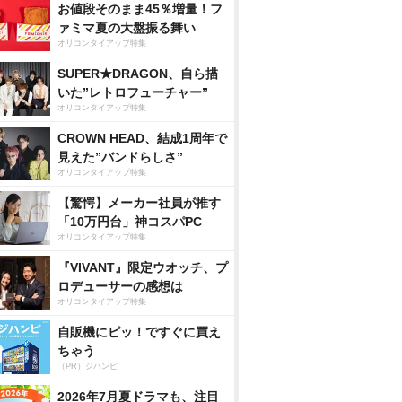
お値段そのまま45％増量！フ
ァミマ夏の大盤振る舞い
オリコンタイアップ特集
SUPER★DRAGON、自ら描
いた”レトロフューチャー”
オリコンタイアップ特集
CROWN HEAD、結成1周年で
見えた”バンドらしさ”
オリコンタイアップ特集
【驚愕】メーカー社員が推す
「10万円台」神コスパPC
オリコンタイアップ特集
『VIVANT』限定ウオッチ、プ
ロデューサーの感想は
オリコンタイアップ特集
自販機にピッ！ですぐに買え
ちゃう
（PR）ジハンピ
2026年7月夏ドラマも、注目