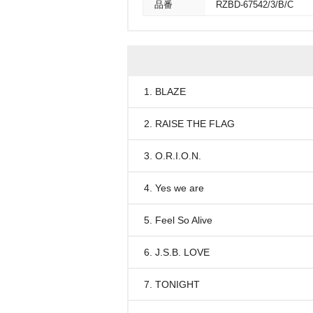
品番
RZBD-67542/3/B/C
1. BLAZE
2. RAISE THE FLAG
3. O.R.I.O.N.
4. Yes we are
5. Feel So Alive
6. J.S.B. LOVE
7. TONIGHT