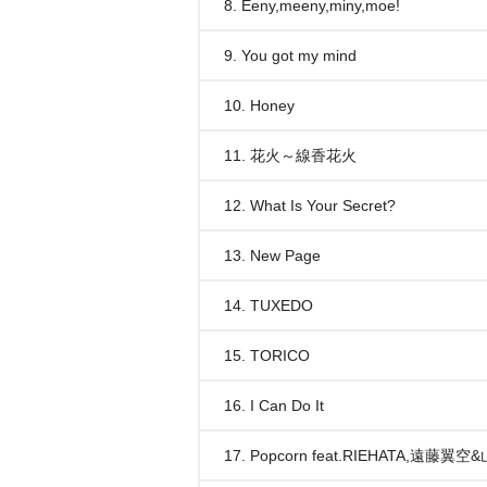
8. Eeny,meeny,miny,moe!
9. You got my mind
10. Honey
11. 花火～線香花火
12. What Is Your Secret?
13. New Page
14. TUXEDO
15. TORICO
16. I Can Do It
17. Popcorn feat.RIEHATA,遠藤翼