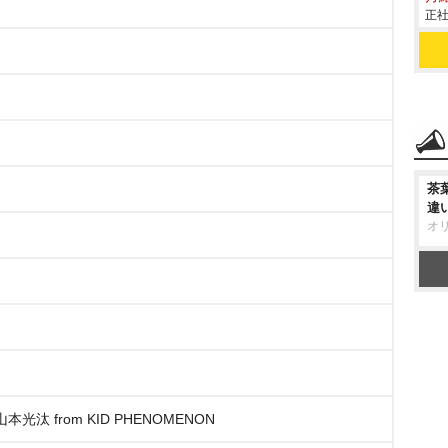
正社
茶
違
オ
空&山本光汰 from KID PHENOMENON