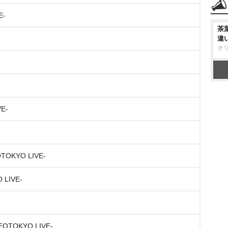
E-
茶
違
オ
VE-
OTOKYO LIVE-
 LIVE-
NEOTOKYO LIVE-