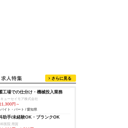
さらに見る
濯工場での仕分け・機械投入業務
タキューセイモア株式会社
1,300円～
バイト・パート / 愛知県
科助手/未経験OK・ブランクOK
科医院 用賀