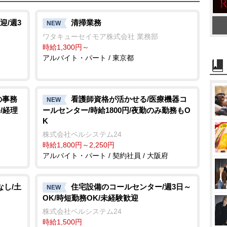
u
t
迎/週3
清掃業務
NEW
e
ワタキューセイモア株式会社 業務部
時給1,300円～
アルバイト・パート / 東京都
の事務
看護師資格が活かせる/医療機器コ
NEW
/経理
ールセンター/時給1800円/夜勤のみ勤務もO
K
株式会社ベルシステム24
時給1,800円～2,250円
アルバイト・パート / 契約社員 / 大阪府
なし/土
住宅設備のコールセンター/週3日～
NEW
OK/時短勤務OK/未経験歓迎
株式会社ベルシステム24
時給1,500円