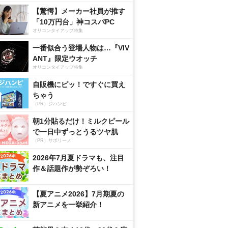
【驚愕】メーカー社員が推す
「10万円台」神コスパPC
オリコンタイアップ特集
一番似合う登場人物は…『VIV
ANT』限定ウオッチ
オリコンタイアップ特集
自販機にピッ！ですぐに買え
ちゃう
（PR）ジハンピ
朝1分貼るだけ！ミルクピール
で一日中ずっとうるツヤ肌
（PR）サボリーノ
2026年7月夏ドラマも、注目
作＆話題作が勢ぞろい！
【夏アニメ2026】7月期夏の
新アニメを一挙紹介！