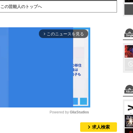
この芸能人のトップへ
このニュースを見る
arrow_forward_ios
Powered by 
GliaStudios
求人検索
M