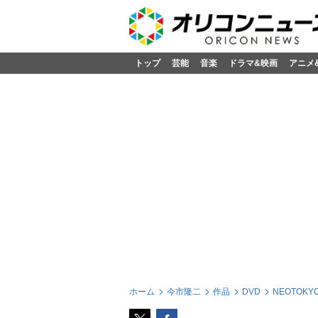
トップ
芸能
音楽
ドラマ&映画
アニメ
ホーム
今市隆二
作品
DVD
NEOTOKY