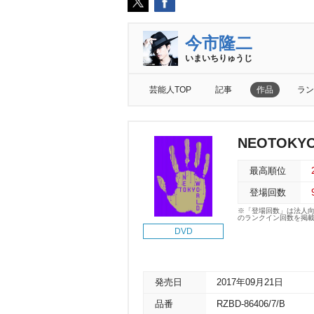
今市隆二
いまいちりゅうじ
芸能人TOP
記事
作品
ラン
NEOTOKY
最高順位
登場回数
※「登場回数」は法人
のランクイン回数を掲
DVD
発売日
2017年09月21日
品番
RZBD-86406/7/B