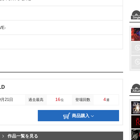
VE-
LD
16
4
9月21日
過去最高
登場回数
位
週
商品購入
作品一覧を見る