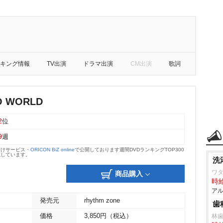
キング情報
TV出演
ドラマ出演
CM出演
歌詞
O WORLD
2
位
9
週
向けサービス・
ORICON BiZ online
で公開しております週間DVDランキングTOP300
載しています。
洗
ワ
商品購入
時給
アル
発売元
rhythm zone
歯
価格
3,850円（税込）
林歯