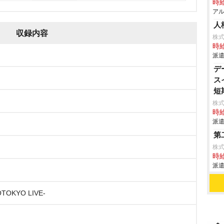
時給
アル
人
収録内容
株式
時給
派遣
デ
ス
短
株式
時給
派遣
第
株式
時給
派遣
NEOTOKYO LIVE-