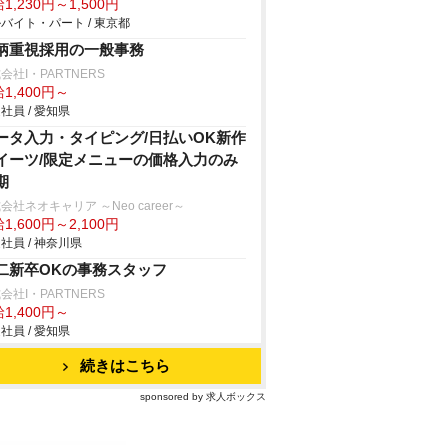
1,230円～1,500円
バイト・パート / 東京都
柄重視採用の一般事務
会社I・PARTNERS
1,400円～
社員 / 愛知県
ータ入力・タイピング/日払いOK新作
イーツ/限定メニューの価格入力のみ
期
会社ネオキャリア ～Neo career～
1,600円～2,100円
社員 / 神奈川県
二新卒OKの事務スタッフ
会社I・PARTNERS
1,400円～
社員 / 愛知県
続きはこちら
sponsored by 求人ボックス