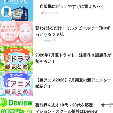
自販機にピッ！ですぐに買えちゃう
（PR）ジハンピ
朝1分貼るだけ！ミルクピールで一日中ず
っとうるツヤ肌
（PR）サボリーノ
2026年7月夏ドラマも、注目作＆話題作が
勢ぞろい！
【夏アニメ2026】7月期夏の新アニメを一
挙紹介！
芸能界を志す10代～20代を応援！ オーデ
ィション・スクール情報はDeview