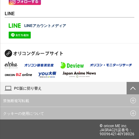
LINE
LINEアカウントメディア
PC版に切り替え
禁無断複写転載
クッキーの使用について
© oricon ME inc.
JASRAC許諾番号：
9009642140Y38026