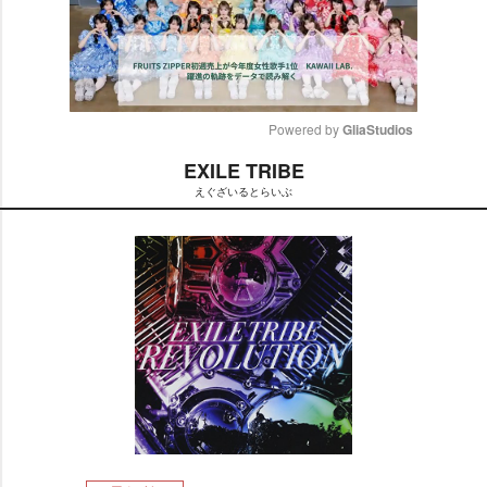
Powered by 
GliaStudios
EXILE TRIBE
M
えぐざいるとらいぶ
u
t
e