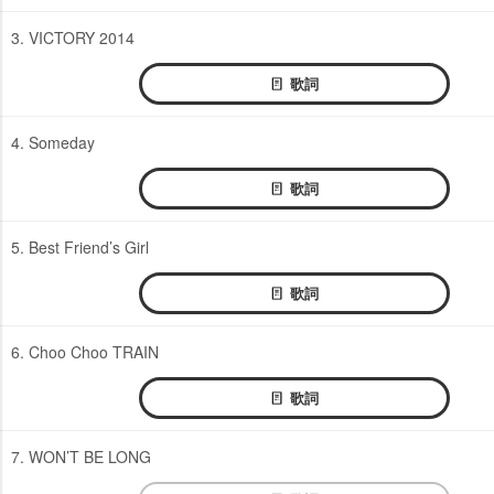
3. VICTORY 2014
歌詞
4. Someday
歌詞
5. Best Friend’s Girl
歌詞
6. Choo Choo TRAIN
歌詞
7. WON’T BE LONG