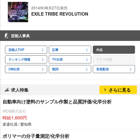
2014年08月27日発売
EXILE TRIBE REVOLUTION
芸能人事典
芸能人TOP
記事
作品
ランキング情報
TV出演
ドラマ出演
CM出演
歌詞
音楽配信
求人特集
さらに見る
自動車向け塗料のサンプル作製と品質評価/化学分析
WDB株式会社
時給1,600円
派遣社員 / 愛知県
ポリマーの分子量測定/化学分析