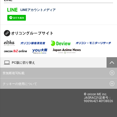
LINEアカウントメディア
PC版に切り替え
禁無断複写転載
クッキーの使用について
© oricon ME inc.
JASRAC許諾番号：
9009642140Y38026