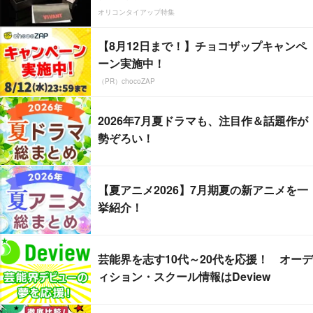
オリコンタイアップ特集
【8月12日まで！】チョコザップキャンペ
ーン実施中！
（PR）chocoZAP
2026年7月夏ドラマも、注目作＆話題作が
勢ぞろい！
【夏アニメ2026】7月期夏の新アニメを一
挙紹介！
芸能界を志す10代～20代を応援！ オーデ
ィション・スクール情報はDeview