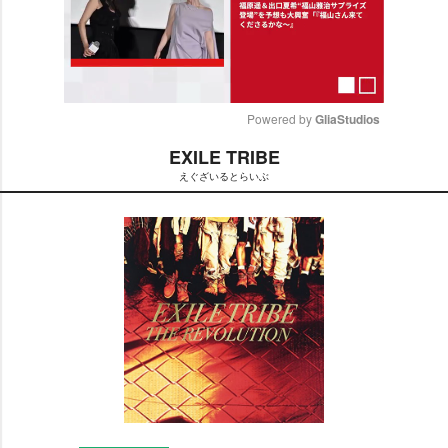
Powered by 
GliaStudios
EXILE TRIBE
M
えぐざいるとらいぶ
u
t
e