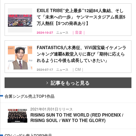
EXILE TRIBE“史上最多”12組84人集結、そし
て「未来への一歩」 ヤンマースタジアム長居5
万人熱狂【5つの発表あり】
｜音楽｜
2024-10-27
ニュース
FANTASTICS八木勇征、ViVi国宝級イケメンラ
ンキング連覇&殿堂入りに喜び「期待に応えら
れるように今後も成長していきたい」
｜CM｜
2024-07-17
ニュース
記事をもっと見る
合算シングル売上TOP1作品
2021年01月01日リリース
RISING SUN TO THE WORLD (RED PHOENIX /
RISING SOUL / WAY TO THE GLORY)
CDシングル売上TOP3作品