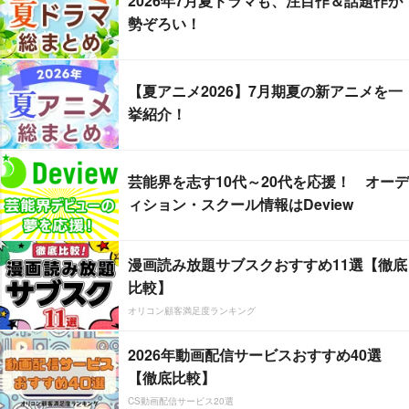
2026年7月夏ドラマも、注目作＆話題作が
勢ぞろい！
【夏アニメ2026】7月期夏の新アニメを一
挙紹介！
芸能界を志す10代～20代を応援！ オーデ
ィション・スクール情報はDeview
漫画読み放題サブスクおすすめ11選【徹底
比較】
オリコン顧客満足度ランキング
2026年動画配信サービスおすすめ40選
【徹底比較】
CS動画配信サービス20選