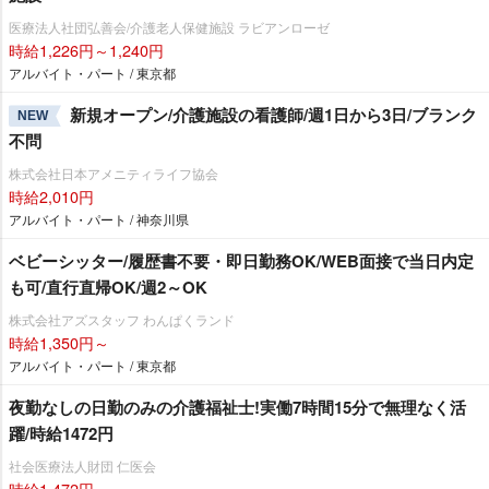
医療法人社団弘善会/介護老人保健施設 ラビアンローゼ
時給1,226円～1,240円
アルバイト・パート / 東京都
新規オープン/介護施設の看護師/週1日から3日/ブランク
NEW
不問
株式会社日本アメニティライフ協会
時給2,010円
アルバイト・パート / 神奈川県
ベビーシッター/履歴書不要・即日勤務OK/WEB面接で当日内定
も可/直行直帰OK/週2～OK
株式会社アズスタッフ わんぱくランド
時給1,350円～
アルバイト・パート / 東京都
夜勤なしの日勤のみの介護福祉士!実働7時間15分で無理なく活
躍/時給1472円
社会医療法人財団 仁医会
時給1,472円～