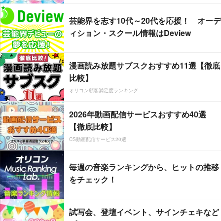
芸能界を志す10代～20代を応援！ オーデ
ィション・スクール情報はDeview
漫画読み放題サブスクおすすめ11選【徹底
比較】
オリコン顧客満足度ランキング
2026年動画配信サービスおすすめ40選
【徹底比較】
CS動画配信サービス20選
毎週の音楽ランキングから、ヒットの推移
をチェック！
試写会、登壇イベント、サインチェキなど