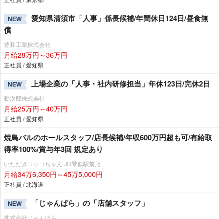
愛知県清須市「人事」係長候補/年間休日124日/昼食無
NEW
償
豊和工業株式会社
月給28万円～36万円
正社員 / 愛知県
上場企業の「人事・社内研修担当」年休123日/完休2日
NEW
勤次郎株式会社
月給25万円～40万円
正社員 / 愛知県
焼鳥バルのホールスタッフ/店長候補/年収600万円超も可/有給取
得率100%/賞与年3回 規定あり
いただきコッコちゃん JR琴似駅前店
月給34万6,350円～45万5,000円
正社員 / 北海道
「じゃんぱら」の「店舗スタッフ」
NEW
株式会社じゃんぱら