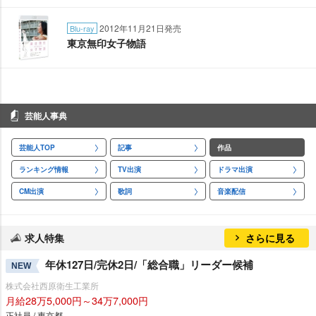
2012年11月21日発売
Blu-ray
東京無印女子物語
芸能人事典
芸能人TOP
記事
作品
ランキング情報
TV出演
ドラマ出演
CM出演
歌詞
音楽配信
求人特集
さらに見る
年休127日/完休2日/「総合職」リーダー候補
NEW
株式会社西原衛生工業所
月給28万5,000円～34万7,000円
正社員 / 東京都