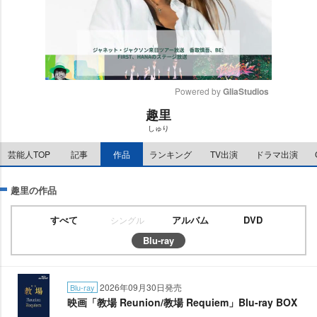
Powered by 
GliaStudios
趣里
M
しゅり
u
t
芸能人TOP
記事
作品
ランキング
TV出演
ドラマ出演
e
趣里の作品
すべて
アルバム
DVD
シングル
Blu-ray
2026年09月30日発売
Blu-ray
映画「教場 Reunion/教場 Requiem」Blu-ray BOX