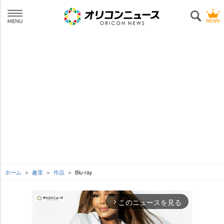
ホーム
趣里
作品
Blu-ray
このニュースを見る
arrow_forward_ios