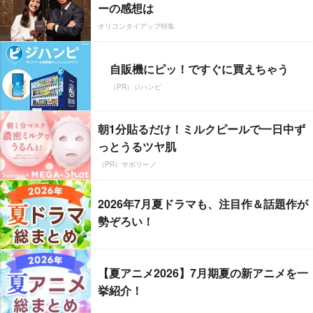
ーの感想は
オリコンタイアップ特集
自販機にピッ！ですぐに買えちゃう
（PR）ジハンピ
朝1分貼るだけ！ミルクピールで一日中ず
っとうるツヤ肌
（PR）サボリーノ
2026年7月夏ドラマも、注目作＆話題作が
勢ぞろい！
【夏アニメ2026】7月期夏の新アニメを一
挙紹介！