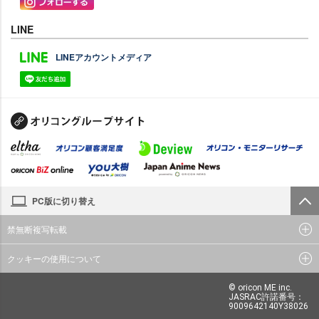
LINE
LINEアカウントメディア
PC版に切り替え
禁無断複写転載
クッキーの使用について
© oricon ME inc.
JASRAC許諾番号：
9009642140Y38026