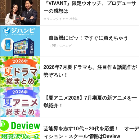
『VIVANT』限定ウオッチ、プロデューサ
ーの感想は
オリコンタイアップ特集
自販機にピッ！ですぐに買えちゃう
（PR）ジハンピ
2026年7月夏ドラマも、注目作＆話題作が
勢ぞろい！
【夏アニメ2026】7月期夏の新アニメを一
挙紹介！
芸能界を志す10代～20代を応援！ オーデ
ィション・スクール情報はDeview