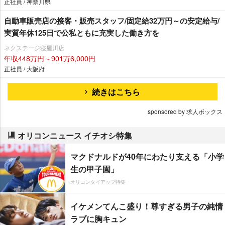
正社員 / 神奈川県
自動車販売店の接客・販売スタッフ/固定給32万円～の安定給与/
実質年休125日で公私ともに充実した働き方を
ネクステージ寝屋川店
年収448万円～901万6,000円
正社員 / 大阪府
続きはこちら
sponsored by 求人ボックス
オリコンニュース イチオシ特集
マクドナルドが40年にわたり支える「小学
生の甲子園」
オリコンタイアップ特集
イケメンてんこ盛り！尊すぎる男子の純情
ラブに胸キュン