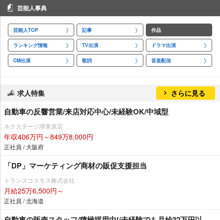
芸能人事典
芸能人TOP
記事
作品
ランキング情報
TV出演
ドラマ出演
CM出演
歌詞
音楽配信
求人特集
さらに見る
自動車の反響営業/来店対応中心/未経験OK/中域型
ネクステージ堺美原店
年収406万円～849万8,000円
正社員 / 大阪府
「DP」マーケティング商材の販促支援担当
トランスコスモス株式会社
月給25万6,500円～
正社員 / 北海道
自動車の販売スタッフ/積極採用中!/未経験でも月給32万円以