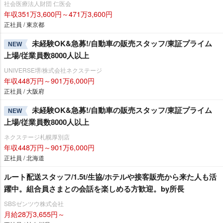
社会医療法人財団 仁医会
年収351万3,600円～471万3,600円
正社員 / 東京都
未経験OK&急募!/自動車の販売スタッフ/東証プライム
NEW
上場/従業員数8000人以上
UNIVERSE堺/株式会社ネクステージ
年収448万円～901万6,000円
正社員 / 大阪府
未経験OK&急募!/自動車の販売スタッフ/東証プライム
NEW
上場/従業員数8000人以上
ネクステージ札幌厚別店
年収448万円～901万6,000円
正社員 / 北海道
ルート配送スタッフ/1.5t/生協/ホテルや接客販売から来た人も活
躍中。組合員さまとの会話を楽しめる方歓迎。by所長
SBSゼンツウ株式会社
月給28万3,655円～