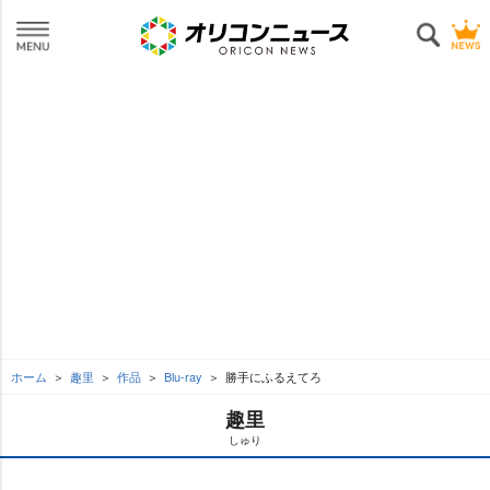
ホーム
趣里
作品
Blu-ray
勝手にふるえてろ
趣里
しゅり