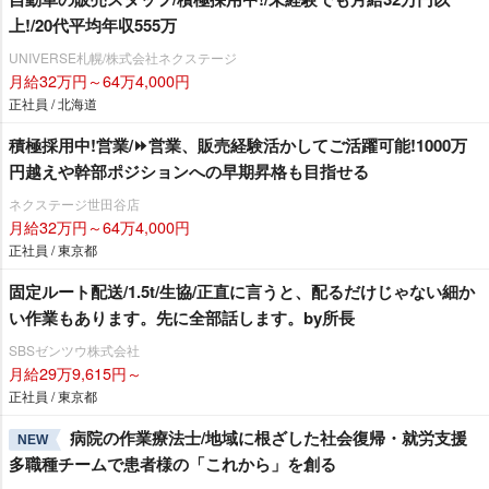
上!/20代平均年収555万
UNIVERSE札幌/株式会社ネクステージ
月給32万円～64万4,000円
正社員 / 北海道
積極採用中!営業/⏩️営業、販売経験活かしてご活躍可能!1000万
円越えや幹部ポジションへの早期昇格も目指せる
ネクステージ世田谷店
月給32万円～64万4,000円
正社員 / 東京都
固定ルート配送/1.5t/生協/正直に言うと、配るだけじゃない細か
い作業もあります。先に全部話します。by所長
SBSゼンツウ株式会社
月給29万9,615円～
正社員 / 東京都
病院の作業療法士/地域に根ざした社会復帰・就労支援
NEW
多職種チームで患者様の「これから」を創る