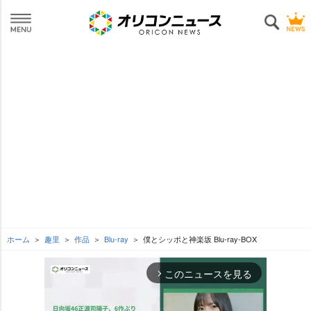
ホーム
趣里
作品
Blu-ray
僕とシッポと神楽坂 Blu-ray-BOX
このニュースを見る
arrow_forward_ios