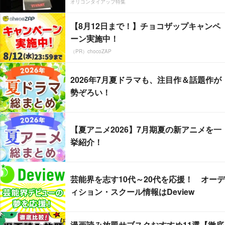
オリコンタイアップ特集
【8月12日まで！】チョコザップキャンペ
ーン実施中！
（PR）chocoZAP
2026年7月夏ドラマも、注目作＆話題作が
勢ぞろい！
【夏アニメ2026】7月期夏の新アニメを一
挙紹介！
芸能界を志す10代～20代を応援！ オーデ
ィション・スクール情報はDeview
漫画読み放題サブスクおすすめ11選【徹底