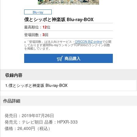
Blu-ray
僕とシッポと神楽坂 Blu-ray-BOX
最高順位：
12
位
登場回数：
3
回
※「登場回数」は法人向けサービス・
ORICON BiZ online
で公開
しております週間Blu-rayランキングTOP300のランクイン回数
を掲載しています。
商品購入
収録内容
1.僕とシッポと神楽坂 Blu-ray-BOX
作品詳細
発売日：2019年07月26日
発売元：テレビ朝日 品番：HPXR-333
価格：26,400円（税込）