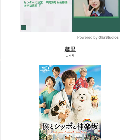
Powered by 
GliaStudios
趣里
M
しゅり
u
t
e