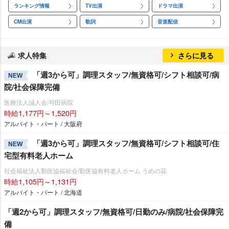
ランキング情報
TV出演
ドラマ出演
CM出演
歌詞
音楽配信
求人特集
さらに見る
「週3から可」調理スタッフ/無資格可/シフト相談可/病
NEW
院/社会保障完備
医療法人誠人会/与田病院
時給1,177円～1,520円
アルバイト・パート / 大阪府
「週3から可」調理スタッフ/無資格可/シフト相談可/住
NEW
宅型有料老人ホーム
社会福祉法人勤医協福祉会/勤医協有料老人ホーム うめの花
時給1,105円～1,131円
アルバイト・パート / 北海道
「週2から可」調理スタッフ/無資格可/日勤のみ/病院/社会保障完
備