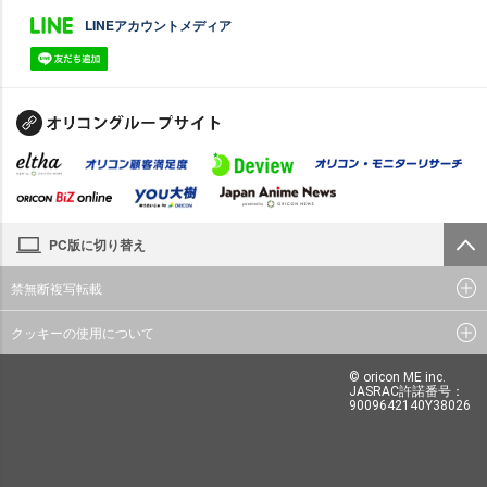
LINEアカウントメディア
PC版に切り替え
禁無断複写転載
クッキーの使用について
© oricon ME inc.
JASRAC許諾番号：
9009642140Y38026