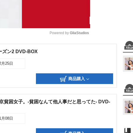
Powered by 
GliaStudios
M
ン2 DVD-BOX
u
12月25日
t
e
商品購入
東京貧困女子。-貧困なんて他人事だと思ってた- DVD-
11月08日