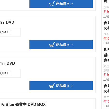
理
商品購入
タ
月給
正社
on」DVD
自
の
09月30日
ジ
年収
正社
商品購入
四
舗
寮
em」DVD
立
然喰
09月30日
月給
正社
商品購入
自
の
ネ
年収
Blue 修業中 DVD BOX
正社