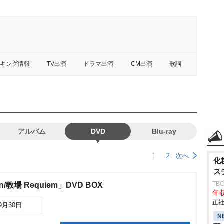
キング情報
TV出演
ドラマ出演
CM出演
歌詞
アルバム
DVD
Blu-ray
1
2
次へ
化
ス
TB
/教場 Requiem」DVD BOX
年収
正社
09月30日
N