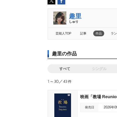
趣里
しゅり
芸能人TOP
記事
作品
ラン
趣里の作品
すべて
シングル
1～30／43
件
映画「教場 Reunion
発売日
2026年