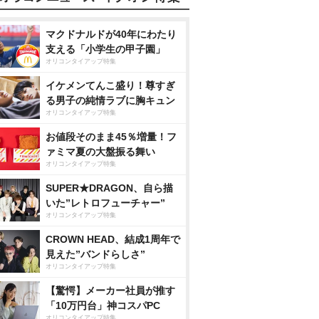
マクドナルドが40年にわたり
支える「小学生の甲子園」
オリコンタイアップ特集
イケメンてんこ盛り！尊すぎ
る男子の純情ラブに胸キュン
オリコンタイアップ特集
お値段そのまま45％増量！フ
ァミマ夏の大盤振る舞い
オリコンタイアップ特集
SUPER★DRAGON、自ら描
いた”レトロフューチャー”
オリコンタイアップ特集
CROWN HEAD、結成1周年で
見えた”バンドらしさ”
オリコンタイアップ特集
【驚愕】メーカー社員が推す
「10万円台」神コスパPC
オリコンタイアップ特集