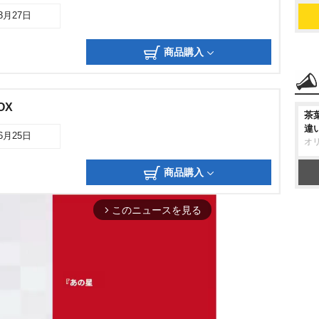
03月27日
商品購入
OX
茶
違
06月25日
オ
商品購入
このニュースを見る
arrow_forward_ios