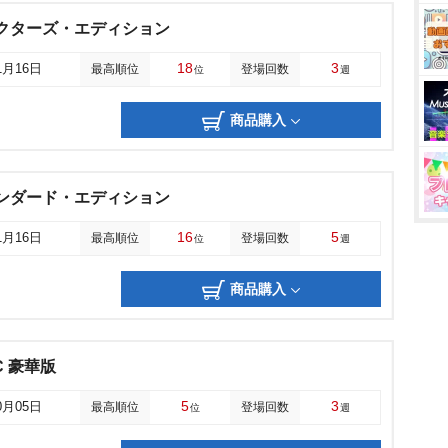
レクターズ・エディション
18
3
1月16日
最高順位
登場回数
位
週
商品購入
タンダード・エディション
16
5
1月16日
最高順位
登場回数
位
週
商品購入
C 豪華版
5
3
0月05日
最高順位
登場回数
位
週