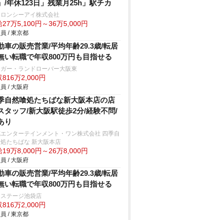
」/年休123日」残業月25h」駅チカ
キロンシーアイ株式会社
27万5,100円～36万5,000円
員 / 東京都
動車の販売営業/平均年齢29.3歳/転居
無い転職で年収800万円も目指せる
ャガー・ランドローバー大阪東
816万2,000円
員 / 大阪府
季自然喰処たちばな新大阪本店の店
スタッフ/新大阪駅徒歩2分/経験不問/
あり
花エンターテインメント・ワン株式会社 四季自
処たちばな 新大阪本店
19万8,000円～26万8,000円
員 / 大阪府
動車の販売営業/平均年齢29.3歳/転居
無い転職で年収800万円も目指せる
クステージ池袋店
816万2,000円
員 / 東京都