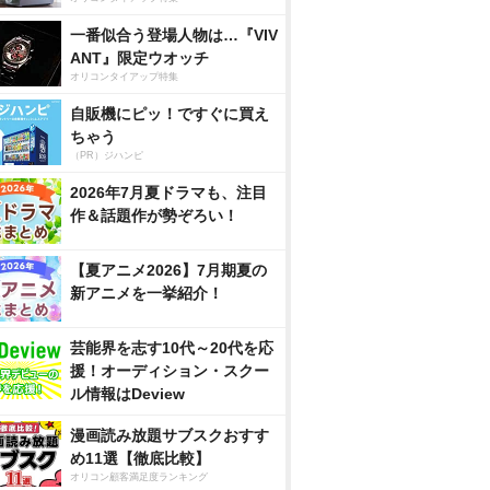
一番似合う登場人物は…『VIV
ANT』限定ウオッチ
オリコンタイアップ特集
自販機にピッ！ですぐに買え
ちゃう
（PR）ジハンピ
2026年7月夏ドラマも、注目
作＆話題作が勢ぞろい！
【夏アニメ2026】7月期夏の
新アニメを一挙紹介！
芸能界を志す10代～20代を応
援！オーディション・スクー
ル情報はDeview
漫画読み放題サブスクおすす
め11選【徹底比較】
オリコン顧客満足度ランキング