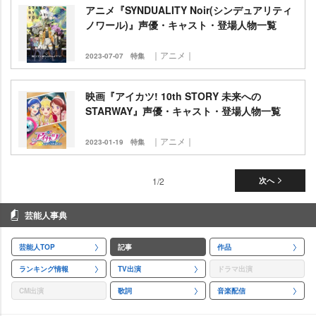
アニメ『SYNDUALITY Noir(シンデュアリティ
ノワール)』声優・キャスト・登場人物一覧
｜アニメ｜
2023-07-07
特集
映画『アイカツ! 10th STORY 未来への
STARWAY』声優・キャスト・登場人物一覧
｜アニメ｜
2023-01-19
特集
1/2
次へ
芸能人事典
芸能人TOP
記事
作品
ランキング情報
TV出演
ドラマ出演
CM出演
歌詞
音楽配信