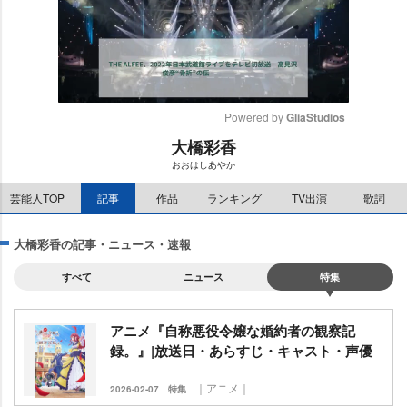
Powered by 
GliaStudios
大橋彩香
M
おおはしあやか
u
t
芸能人TOP
記事
作品
ランキング
TV出演
歌詞
e
大橋彩香の記事・ニュース・速報
すべて
ニュース
特集
アニメ『自称悪役令嬢な婚約者の観察記
録。』|放送日・あらすじ・キャスト・声優
｜アニメ｜
2026-02-07
特集