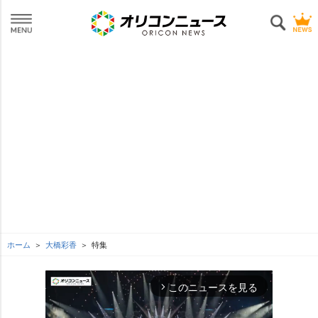
ホーム
大橋彩香
特集
このニュースを見る
arrow_forward_ios