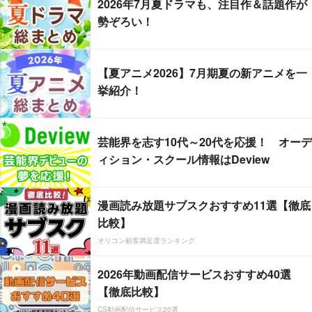
2026年7月夏ドラマも、注目作＆話題作が
勢ぞろい！
【夏アニメ2026】7月期夏の新アニメを一
挙紹介！
芸能界を志す10代～20代を応援！ オーデ
ィション・スクール情報はDeview
漫画読み放題サブスクおすすめ11選【徹底
比較】
オリコン顧客満足度ランキング
2026年動画配信サービスおすすめ40選
【徹底比較】
CS動画配信サービス20選