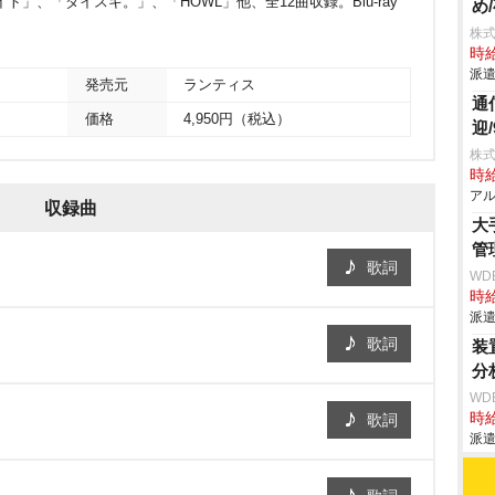
イト」、「ダイスキ。」、「HOWL」他、全12曲収録。Blu-ray
め
。
株
時給
派遣
発売元
ランティス
通
価格
4,950円（税込）
迎
株式
時給
アル
収録曲
大
管
歌詞
WD
時給
派遣
歌詞
装
分
WD
時給
歌詞
派遣