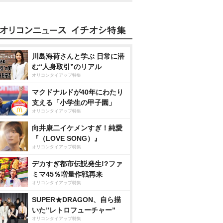
川島海荷さんと学ぶ 日常に潜
む“人身取引”のリアル
オリコンタイアップ特集
マクドナルドが40年にわたり
支える「小学生の甲子園」
オリコンタイアップ特集
向井康二イケメンすぎ！純愛
『（LOVE SONG）』
オリコンタイアップ特集
デカすぎ都市伝説発生!?ファ
ミマ45％増量作戦再来
オリコンタイアップ特集
SUPER★DRAGON、自ら描
いた”レトロフューチャー”
オリコンタイアップ特集