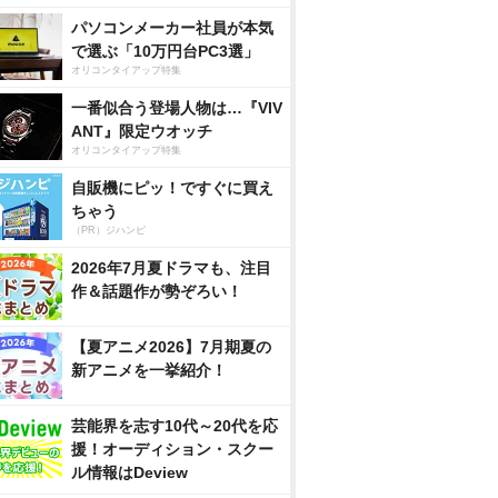
パソコンメーカー社員が本気
で選ぶ「10万円台PC3選」
オリコンタイアップ特集
一番似合う登場人物は…『VIV
ANT』限定ウオッチ
オリコンタイアップ特集
自販機にピッ！ですぐに買え
ちゃう
（PR）ジハンピ
2026年7月夏ドラマも、注目
作＆話題作が勢ぞろい！
【夏アニメ2026】7月期夏の
新アニメを一挙紹介！
芸能界を志す10代～20代を応
援！オーディション・スクー
ル情報はDeview