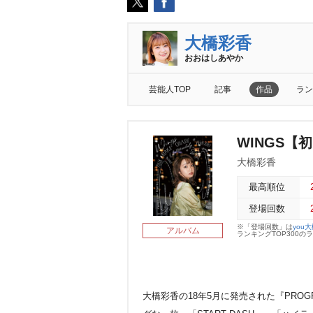
大橋彩香
おおはしあやか
芸能人TOP
記事
作品
ラン
WINGS【
大橋彩香
最高順位
登場回数
※「登場回数」は
you
アルバム
ランキングTOP300
大橋彩香の18年5月に発売された『PROG