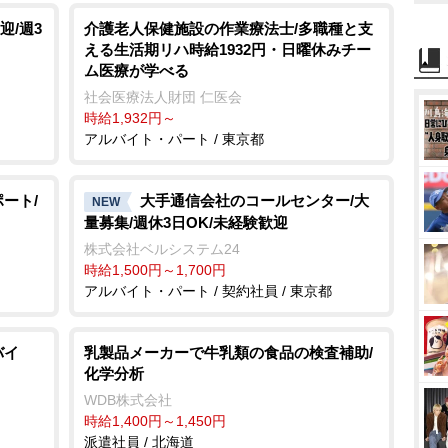
t
迎/週3
介護老人保健施設の作業療法士/多職種と支
える生活期リハ時給1932円・日曜休みチー
e
ム医療が学べる
社会医療法人財団 仁医会
時給1,932円～
アルバイト・パート / 東京都
ート/
大手通信会社のコールセンター/大
NEW
量募集/週休3日OK/未経験歓迎
株式会社ベルシステム24
時給1,500円～1,700円
アルバイト・パート / 契約社員 / 東京都
バイ
乳製品メーカーで牛乳類の食品の検査補助/
化学分析
WDB株式会社
時給1,400円～1,450円
派遣社員 / 北海道