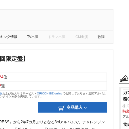
キング情報
TV出演
ドラマ出演
CM出演
歌詞
初回限定盤】
24
位
2
週
ガ
大樹
および法人向けサービス・
ORICON BiZ online
で公開しております週間アルバム
のランクイン回数を掲載しています。
務
株式
商品購入
時給
アル
RESS』から2年7カ月ぶりとなる3rdアルバムで、チャレンジン
食