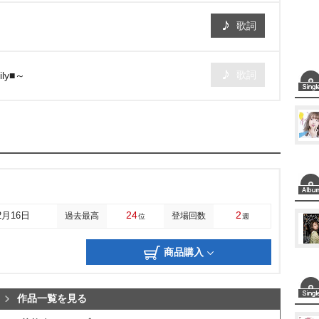
歌詞
歌詞
mily■～
24
2
2月16日
過去最高
登場回数
位
週
商品購入
作品一覧を見る