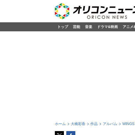
トップ
芸能
音楽
ドラマ&映画
アニメ
ホーム
大橋彩香
作品
アルバム
WING