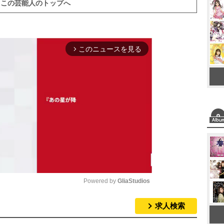
この芸能人のトップへ
このニュースを見る
arrow_forward_ios
Powered by 
GliaStudios
求人検索
M
u