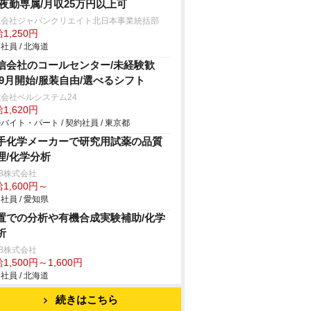
/夜勤専属/月収25万円以上可
式会社ジャパンクリエイト北日本事業統括部
1,250円
社員 / 北海道
信会社のコールセンター/未経験歓
/9月開始/服装自由/選べるシフト
会社ベルシステム24
1,620円
バイト・パート / 契約社員 / 東京都
手化学メーカーで研究用試薬の品質
理/化学分析
B株式会社
1,600円～
社員 / 愛知県
置での分析や有機合成実験補助/化学
析
B株式会社
1,500円～1,600円
社員 / 北海道
続きはこちら