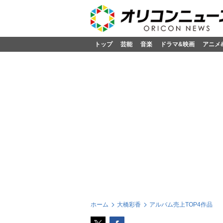
トップ
芸能
音楽
ドラマ&映画
アニメ
ホーム
大橋彩香
アルバム売上TOP4作品