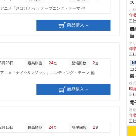
ス
他アニメ「さばげぶっ!」オープニング・テーマ 他
小
年収
正社
商品購入
機
当
オ
年収
正社
24
2
N
05月23日
最高順位
登場回数
位
週
コ
他アニメ「ナイツ&マジック」エンディング・テーマ 他
備 
株
時給
商品購入
正社
電
堺
年収
正社
24
2
12月16日
最高順位
登場回数
位
週