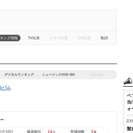
キング情報
TV出演
ドラマ出演
CM出演
歌詞
デジタルランキング
ミュージックDVD･BD
エンタメ
ルバム
ペ
当
ォ
ペ
!～
正社
製
14
3
05月18日
最高順位
登場回数
位
週