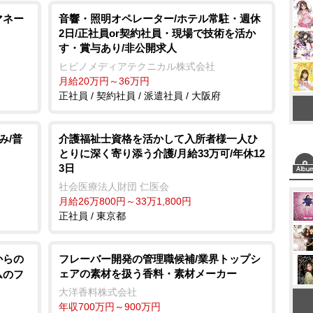
マネー
音響・照明オペレーター/ホテル常駐・週休
2日/正社員or契約社員・現場で技術を活か
す・賞与あり/非公開求人
ヒビノメディアテクニカル株式会社
月給20万円～36万円
正社員 / 契約社員 / 派遣社員 / 大阪府
み/普
介護福祉士資格を活かして入所者様一人ひ
とりに深く寄り添う介護/月給33万可/年休12
3日
社会医療法人財団 仁医会
月給26万800円～33万1,800円
正社員 / 東京都
からの
フレーバー開発の管理職候補/業界トップシ
ェアの素材を扱う香料・素材メーカー
ムのフ
大洋香料株式会社
年収700万円～900万円