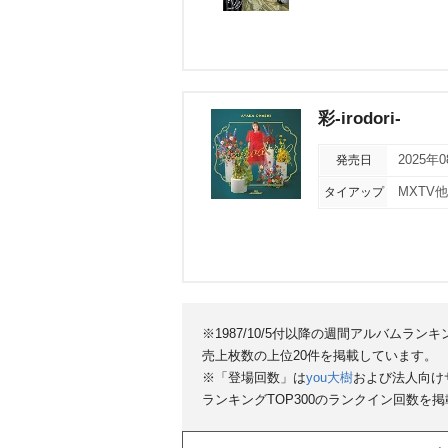
彩-irodori-
発売日
2025年
タイアップ
MXTV
※1987/10/5付以降の週間アルバムラ
売上枚数の上位20件を掲載しています。
※「登場回数」は
you大樹
および法人向け
ランキングTOP300のランクイン回数を