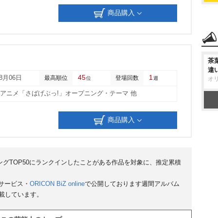
商品購入
茶
違
45
1
08月06日
最高順位
登場回数
位
週
オ
他アニメ「さばげぶっ!」オープニング・テーマ 他
商品購入
ンキングTOP50にランクインしたことがある作品を対象に、推定累積
サービス・
ORICON BiZ online
で公開しております週間アルバム
掲載しています。