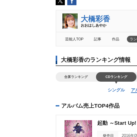
大橋彩香
おおはしあやか
芸能人TOP
記事
作品
ラン
大橋彩香のランキング情報
合算ランキング
CDランキング
シングル
ア
アルバム売上TOP4作品
起動 ～Start Up
発売日
2016年