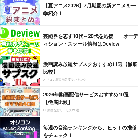
【夏アニメ2026】7月期夏の新アニメを一
挙紹介！
芸能界を志す10代～20代を応援！ オーデ
ィション・スクール情報はDeview
漫画読み放題サブスクおすすめ11選【徹底
比較】
オリコン顧客満足度ランキング
2026年動画配信サービスおすすめ40選
【徹底比較】
CS動画配信サービス20選
毎週の音楽ランキングから、ヒットの推移
をチェック！