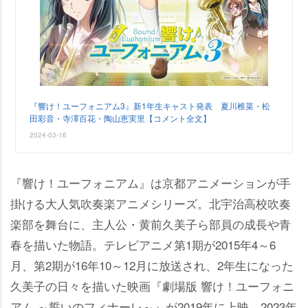
『響け！ユーフォニアム3』新1年生キャスト発表 夏川椎菜・松
田彩音・寺澤百花・陶山恵実里【コメント全文】
2024-03-16
『響け！ユーフォニアム』は京都アニメーションが手
掛ける大人気吹奏楽アニメシリーズ。北宇治高校吹奏
楽部を舞台に、主人公・黄前久美子ら部員の成長や青
春を描いた物語。テレビアニメ第1期が2015年4～6
月、第2期が16年10～12月に放送され、2年生になった
久美子の日々を描いた映画『劇場版 響け！ユーフォニ
アム ～誓いのフィナーレ～』が2019年に上映。2023年