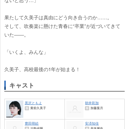
果たして久美子は真由にどう向き合うのか……。
そして、吹奏楽に懸けた青春に“卒業”が近づいてきて
いた――。
「いくよ、みんな」
久美子、高校最後の1年が始まる！
キャスト
黒沢ともよ
朝井彩加
黄前久美子
加藤葉月
役
役
豊田萌絵
安済知佳
川島緑輝
高坂麗奈
役
役