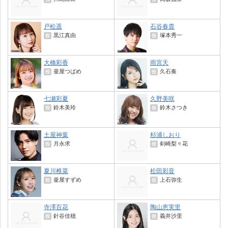
戸松遥
石谷春貴
黒江真由
塚本秀一
役
役
大橋彩香
雨宮天
釜屋つばめ
久石奏
役
役
七瀬彩夏
久野美咲
鈴木美玲
鈴木さつき
役
役
土屋神葉
杉浦しおり
月永求
剣崎梨々花
役
役
夏川椎菜
松田彩音
釜屋すずめ
上石弥生
役
役
寺澤百花
陶山恵実里
針谷佳穂
義井沙里
役
役