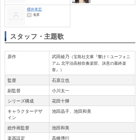
櫻井孝宏
滝昇
役
スタッフ・主題歌
原作
武田綾乃
（宝島社文庫『響け！ユーフォニ
アム 北宇治高校吹奏楽部、決意の最終楽
章』）
監督
石原立也
副監督
小川太一
シリーズ構成
花田十輝
キャラクターデザ
池田晶子、池田和美
イン
総作画監督
池田和美
楽器設定
高橋博行