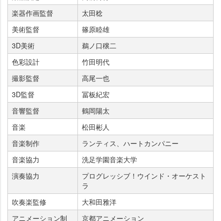
楽器作画監督
太田稔
美術監督
篠原睦雄
3D美術
鵜ノ口穣二
色彩設計
竹田明代
撮影監督
高尾一也
3D監督
冨板紀宏
音響監督
鶴岡陽太
音楽
松田彬人
音楽制作
ランティス、ハートカンパニー
音楽協力
洗足学園音楽大学
演奏協力
プログレッシブ！ウインド・オーケスト
ラ
吹奏楽監修
大和田雅洋
アニメーション制
京都アニメーション