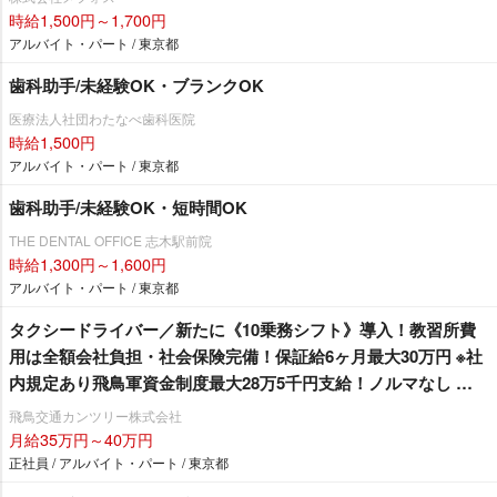
時給1,500円～1,700円
アルバイト・パート / 東京都
歯科助手/未経験OK・ブランクOK
医療法人社団わたなべ歯科医院
時給1,500円
アルバイト・パート / 東京都
歯科助手/未経験OK・短時間OK
THE DENTAL OFFICE 志木駅前院
時給1,300円～1,600円
アルバイト・パート / 東京都
タクシードライバー／新たに《10乗務シフト》導入！教習所費
用は全額会社負担・社会保険完備！保証給6ヶ月最大30万円 ※社
内規定あり飛鳥軍資金制度最大28万5千円支給！ノルマなし 地
域密着型の会社です！！「町田市内最大規模を誇る無線配車本
飛鳥交通カンツリー株式会社
数！！」安定した収入と充実した仕事量で稼げる環境です。 基
月給35万円～40万円
本給の高さも魅力です！《月給40万円以上》の乗務員複数活躍
正社員 / アルバイト・パート / 東京都
中！！現在70歳の乗務員も元気に活躍中！