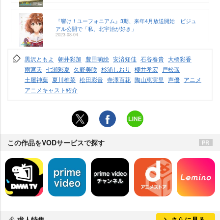
『響け！ユーフォニアム』3期、来年4月放送開始 ビジュ
アル公開で「私、北宇治が好き」
2023-08-04
黒沢ともよ
朝井彩加
豊田萌絵
安済知佳
石谷春貴
大橋彩香
雨宮天
七瀬彩夏
久野美咲
杉浦しおり
櫻井孝宏
戸松遥
土屋神葉
夏川椎菜
松田彩音
寺澤百花
陶山恵実里
声優
アニメ
アニメキャスト紹介
この作品をVODサービスで探す
求人特集
さらに見る