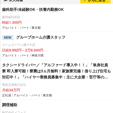
歯科助手/未経験OK・扶養内勤務OK
藤岡歯科医院
時給1,300円
アルバイト・パート / 東京都
グループホーム介護スタッフ
NEW
カームガーデン磯子中原
日給9,992円～2万6,640円
アルバイト・パート / 神奈川県
タクシードライバー／「アルファード導入中！！」「単身社員
寮 即入寮可能！寮費は3ヵ月無料！家族寮完備！借り上げ住宅も
対応中！」「ハイヤー乗務員募集中：主に大企業・官庁等のお
客様の送迎をお願い致します。羽田空港や成田空港への送迎が
開進交通株式会社
メインとなります。」「女性ドライバーも在籍残業ほぼ無
月給24万円
し！」 東京無線加盟で安定収入！明るくて楽しい開進交通へ
正社員 / アルバイト・パート / 東京都
是非♫
調理補助
株式会社メフォス