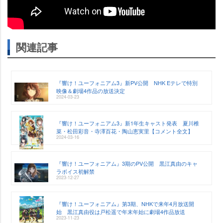
関連記事
『響け！ユーフォニアム3』新PV公開 NHK Eテレで特別
映像＆劇場4作品の放送決定
2024-03-23
『響け！ユーフォニアム3』新1年生キャスト発表 夏川椎
菜・松田彩音・寺澤百花・陶山恵実里【コメント全文】
2024-03-16
『響け！ユーフォニアム』3期のPV公開 黒江真由のキャ
ラボイス初解禁
2023-12-27
『響け！ユーフォニアム』第3期、NHKで来年4月放送開
始 黒江真由役は戸松遥で年末年始に劇場4作品放送
2023-11-23