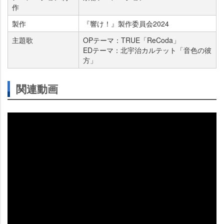
作
製作
『響け！』製作委員会2024
主題歌
OPテーマ：TRUE「ReCoda」
EDテーマ：北宇治カルテット「音色の彼
方」
関連動画