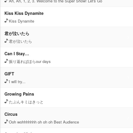
Ah, Ah, 1, 2, 3. Welcome to the Super Show! Let's Go
Kiss Kiss Dynamite
Kiss Dynamite
君が泣いたら
君が泣いたら
Can I Stay…
振り返ればほらour days
GIFT
I will try...
Growing Pains
たぶんキミはきっと
Circus
Ooh wohhhhhhh oh oh oh Best Audience