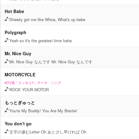
Hot Babe
Shawty got me like Whoa, What's up bebe
Polygraph
Yeah so it's the greatest time haha
Mr. Nice Guy
Mr. Nice Guy なんです Mr. Nice Guy なんです
MOTORCYCLE
NTV系「スッキリ!!」テーマ・ソング
ROCK YOUR MOTOR
もっとぎゅっと
You're My Buddy! You Are My Bestie!
You don't go
文字の滲むLetter Oh あと少し早ければ Oh