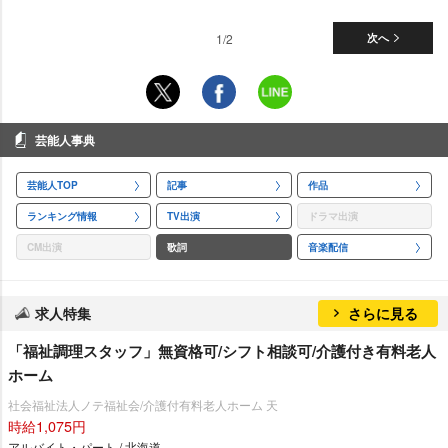
1/2
次へ
芸能人事典
芸能人TOP
記事
作品
ランキング情報
TV出演
ドラマ出演
CM出演
歌詞
音楽配信
求人特集
さらに見る
「福祉調理スタッフ」無資格可/シフト相談可/介護付き有料老人
ホーム
社会福祉法人ノテ福祉会/介護付有料老人ホーム 天
時給1,075円
アルバイト・パート / 北海道