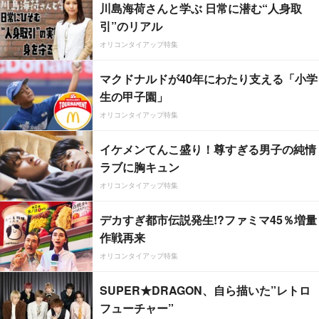
川島海荷さんと学ぶ 日常に潜む“人身取
引”のリアル
オリコンタイアップ特集
マクドナルドが40年にわたり支える「小学
生の甲子園」
オリコンタイアップ特集
イケメンてんこ盛り！尊すぎる男子の純情
ラブに胸キュン
オリコンタイアップ特集
デカすぎ都市伝説発生!?ファミマ45％増量
作戦再来
オリコンタイアップ特集
SUPER★DRAGON、自ら描いた”レトロ
フューチャー”