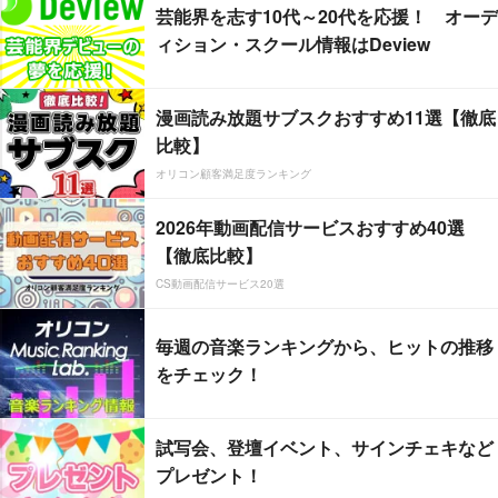
芸能界を志す10代～20代を応援！ オーデ
ィション・スクール情報はDeview
漫画読み放題サブスクおすすめ11選【徹底
比較】
オリコン顧客満足度ランキング
2026年動画配信サービスおすすめ40選
【徹底比較】
CS動画配信サービス20選
毎週の音楽ランキングから、ヒットの推移
をチェック！
試写会、登壇イベント、サインチェキなど
プレゼント！