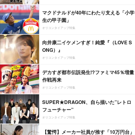
マクドナルドが40年にわたり支える「小学
生の甲子園」
オリコンタイアップ特集
向井康二イケメンすぎ！純愛『（LOVE S
ONG）』
オリコンタイアップ特集
デカすぎ都市伝説発生!?ファミマ45％増量
作戦再来
オリコンタイアップ特集
SUPER★DRAGON、自ら描いた”レトロ
フューチャー”
オリコンタイアップ特集
【驚愕】メーカー社員が推す「10万円台」