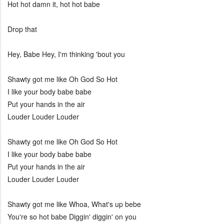
Hot hot damn it, hot hot babe
Drop that
Hey, Babe Hey, I'm thinking 'bout you
Shawty got me like Oh God So Hot
I like your body babe babe
Put your hands in the air
Louder Louder Louder
Shawty got me like Oh God So Hot
I like your body babe babe
Put your hands in the air
Louder Louder Louder
Shawty got me like Whoa, What's up bebe
You're so hot babe Diggin' diggin' on you