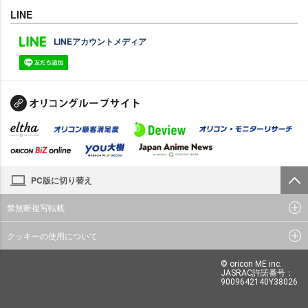
LINE
LINEアカウントメディア
PC版に切り替え
禁無断複写転載
クッキーの使用について
© oricon ME inc.
JASRAC許諾番号：
9009642140Y38026