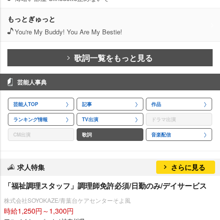
もっとぎゅっと
You're My Buddy! You Are My Bestie!
歌詞一覧をもっと見る
芸能人事典
芸能人TOP
記事
作品
ランキング情報
TV出演
ドラマ出演
CM出演
歌詞
音楽配信
求人特集
さらに見る
「福祉調理スタッフ」調理師免許必須/日勤のみ/デイサービス
株式会社SOYOKAZE/青葉台ケアセンターそよ風
時給1,250円～1,300円