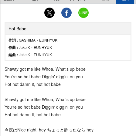
Hot Babe
作詞 :
GASHIMA・EUNHYUK
作曲 :
Jake K・EUNHYUK
編曲 :
Jake K・EUNHYUK
Shawty got me like Whoa, What's up bebe
You're so hot babe Diggin' diggin' on you
Hot hot damn it, hot hot babe
Shawty got me like Whoa, What's up bebe
You're so hot babe Diggin' diggin' on you
Hot hot damn it, hot hot babe
今夜はNice night, hey ちょっと酔ったなら hey