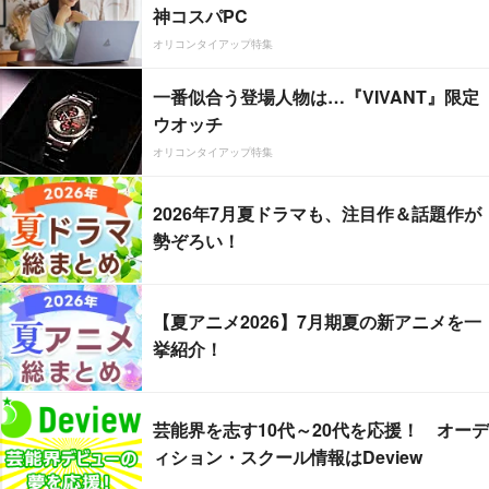
神コスパPC
オリコンタイアップ特集
一番似合う登場人物は…『VIVANT』限定
ウオッチ
オリコンタイアップ特集
2026年7月夏ドラマも、注目作＆話題作が
勢ぞろい！
【夏アニメ2026】7月期夏の新アニメを一
挙紹介！
芸能界を志す10代～20代を応援！ オーデ
ィション・スクール情報はDeview