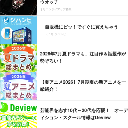
ウオッチ
オリコンタイアップ特集
自販機にピッ！ですぐに買えちゃう
（PR）ジハンピ
2026年7月夏ドラマも、注目作＆話題作が
勢ぞろい！
【夏アニメ2026】7月期夏の新アニメを一
挙紹介！
芸能界を志す10代～20代を応援！ オーデ
ィション・スクール情報はDeview