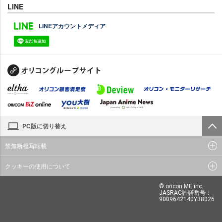
LINE
LINEアカウントメディア
PC版に切り替え
禁無断複写転載
クッキーの使用について
© oricon ME inc.
JASRAC許諾番号：
9009642140Y38026