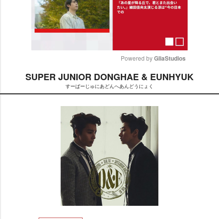
Powered by 
GliaStudios
SUPER JUNIOR DONGHAE & EUNHYUK
M
すーぱーじゅにあどんへあんどうにょく
u
t
e