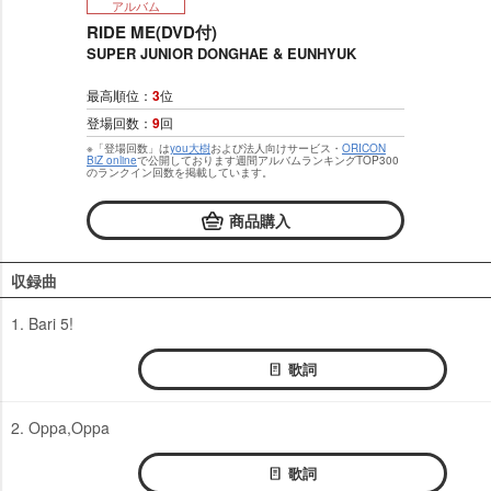
アルバム
RIDE ME(DVD付)
SUPER JUNIOR DONGHAE & EUNHYUK
最高順位：
3
位
登場回数：
9
回
※「登場回数」は
you大樹
および法人向けサービス・
ORICON
BiZ online
で公開しております週間アルバムランキングTOP300
のランクイン回数を掲載しています。
商品購入
収録曲
1. Bari 5!
歌詞
2. Oppa,Oppa
歌詞