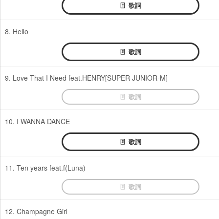
歌詞
8. Hello
歌詞
9. Love That I Need feat.HENRY[SUPER JUNIOR-M]
歌詞
10. I WANNA DANCE
歌詞
11. Ten years feat.f(Luna)
歌詞
12. Champagne Girl