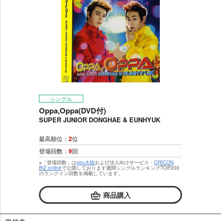
シングル
Oppa,Oppa(DVD付)
SUPER JUNIOR DONGHAE & EUNHYUK
最高順位：
2
位
登場回数：
9
回
※「登場回数」は
you大樹
および法人向けサービス・
ORICON
BiZ online
で公開しております週間シングルランキングTOP200
のランクイン回数を掲載しています。
商品購入