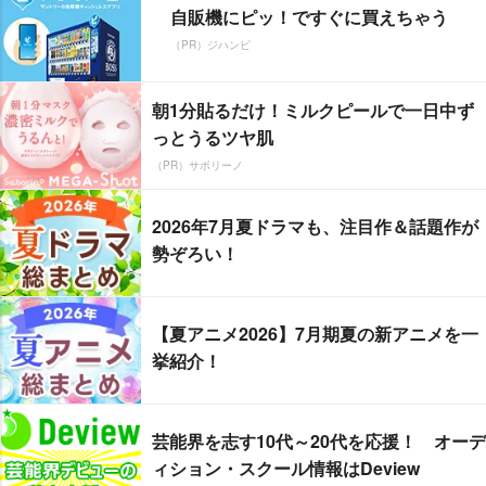
自販機にピッ！ですぐに買えちゃう
（PR）ジハンピ
朝1分貼るだけ！ミルクピールで一日中ず
っとうるツヤ肌
（PR）サボリーノ
2026年7月夏ドラマも、注目作＆話題作が
勢ぞろい！
【夏アニメ2026】7月期夏の新アニメを一
挙紹介！
芸能界を志す10代～20代を応援！ オーデ
ィション・スクール情報はDeview