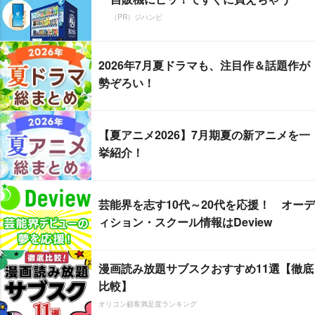
（PR）ジハンピ
2026年7月夏ドラマも、注目作＆話題作が
勢ぞろい！
【夏アニメ2026】7月期夏の新アニメを一
挙紹介！
芸能界を志す10代～20代を応援！ オーデ
ィション・スクール情報はDeview
漫画読み放題サブスクおすすめ11選【徹底
比較】
オリコン顧客満足度ランキング