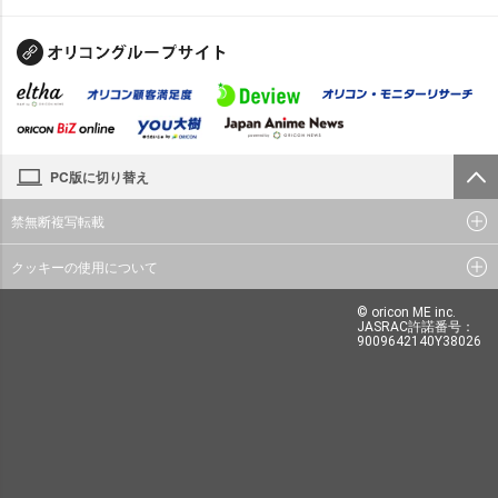
PC版に切り替え
禁無断複写転載
クッキーの使用について
© oricon ME inc.
JASRAC許諾番号：
9009642140Y38026