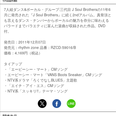
作品詳細
7人組ダンス&ボーカル・グループ:三代目 J Soul Brothersの11年6
月に発売された『J Soul Brothers』に続く2ndアルバム。真骨頂と
も言えるダンス・ナンバーからボーカルの魅力を存分に味わえる
バラードまでバラエティに富んだ楽曲が収録された作品。DVD
付。
発売日：2011年12月07日
発売元：rhythm zone 品番：RZCD-59016/B
価格：4,169円（税込）
タイアップ
・「エービーシー・マート」CMソング
・エービーシー・マート「VANS Boots Sneaker」CMソング
・NTV系ドラマ「ろくでなしBLUES」主題歌
・「エイチ・アイ・エス」CMソング
・NTV系「スッキリ!!」テーマ・ソング