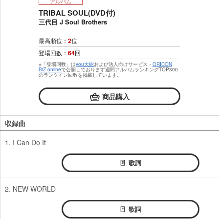
アルバム
TRIBAL SOUL(DVD付)
三代目 J Soul Brothers
最高順位：
2
位
登場回数：
64
回
※「登場回数」は
you大樹
および法人向けサービス・
ORICON
BiZ online
で公開しております週間アルバムランキングTOP300
のランクイン回数を掲載しています。
商品購入
収録曲
1. I Can Do It
歌詞
2. NEW WORLD
歌詞