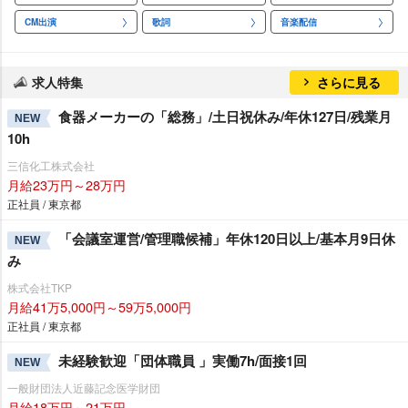
CM出演
歌詞
音楽配信
求人特集
さらに見る
食器メーカーの「総務」/土日祝休み/年休127日/残業月
NEW
10h
三信化工株式会社
月給23万円～28万円
正社員 / 東京都
「会議室運営/管理職候補」年休120日以上/基本月9日休
NEW
み
株式会社TKP
月給41万5,000円～59万5,000円
正社員 / 東京都
未経験歓迎「団体職員 」実働7h/面接1回
NEW
一般財団法人近藤記念医学財団
月給18万円～21万円