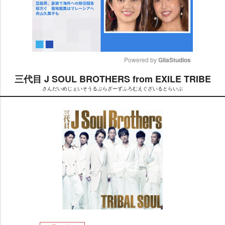
Powered by 
GliaStudios
三代目 J SOUL BROTHERS from EXILE TRIBE
M
さんだいめじぇいそうるぶらざーずふろむえぐざいるとらいぶ
u
t
e