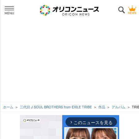
ホーム
三代目 J SOUL BROTHERS from EXILE TRIBE
作品
アルバム
TRI
このニュースを見る
arrow_forward_ios