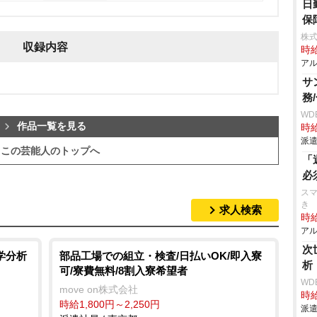
日
保
株式
収録内容
時給
アル
サ
務
WD
作品一覧を見る
時給
派遣
この芸能人のトップへ
「
必
スマ
き
求人検索
時給
アル
次
学分析
部品工場での組立・検査/日払いOK/即入寮
析
可/寮費無料/8割入寮希望者
WD
move on株式会社
時給
時給1,800円～2,250円
派遣