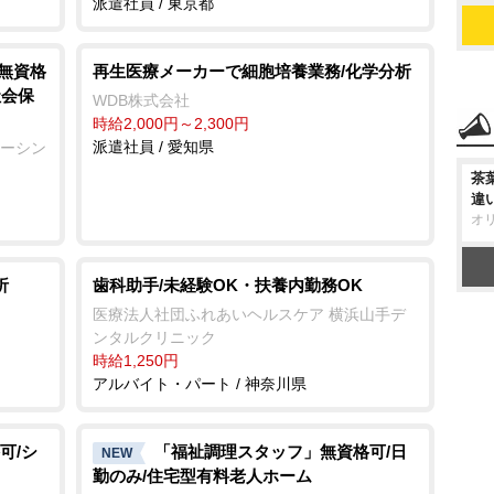
派遣社員 / 東京都
/無資格
再生医療メーカーで細胞培養業務/化学分析
社会保
WDB株式会社
時給2,000円～2,300円
派遣社員 / 愛知県
ナーシン
茶
違
オ
析
歯科助手/未経験OK・扶養内勤務OK
医療法人社団ふれあいヘルスケア 横浜山手デ
ンタルクリニック
時給1,250円
アルバイト・パート / 神奈川県
可/シ
「福祉調理スタッフ」無資格可/日
NEW
勤のみ/住宅型有料老人ホーム