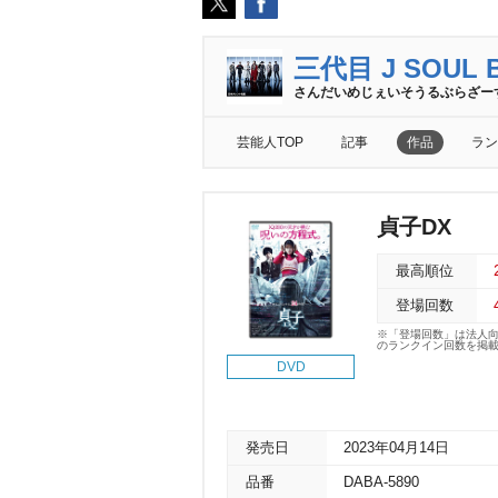
三代目 J SOUL B
さんだいめじぇいそうるぶらざー
芸能人TOP
記事
作品
ラン
貞子DX
最高順位
登場回数
※「登場回数」は法人
のランクイン回数を掲
DVD
発売日
2023年04月14日
品番
DABA-5890