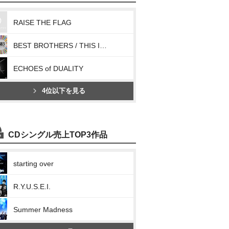
RAISE THE FLAG
BEST BROTHERS / THIS IS JSB
ECHOES of DUALITY
4位以下を見る
CDシングル売上TOP3作品
starting over
R.Y.U.S.E.I.
Summer Madness