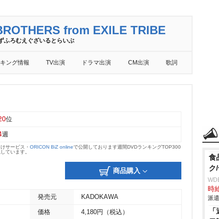
ROTHERS from EXILE TRIBE
ずふろむえぐざいるとらいぶ
キング情報
TV出演
ドラマ出演
CM出演
歌詞
20
位
4
週
向けサービス・
ORICON BiZ online
で公開しております週間DVDランキングTOP300
載しています。
食
ク
商品購入
WD
時給
発売元
KADOKAWA
派遣
「
価格
4,180円（税込）