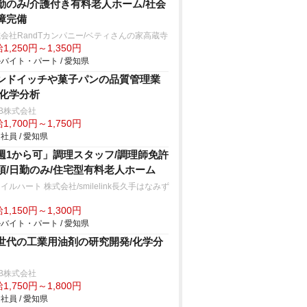
勤のみ/介護付き有料老人ホーム/社会
障完備
会社RandTカンパニー/ベティさんの家高蔵寺
1,250円～1,350円
バイト・パート / 愛知県
ンドイッチや菓子パンの品質管理業
/化学分析
B株式会社
1,700円～1,750円
社員 / 愛知県
週1から可」調理スタッフ/調理師免許
須/日勤のみ/住宅型有料老人ホーム
イルハート 株式会社/smilelink長久手はなみず
1,150円～1,300円
バイト・パート / 愛知県
世代の工業用油剤の研究開発/化学分
B株式会社
1,750円～1,800円
社員 / 愛知県