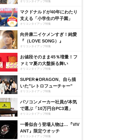
オリコンタイアップ特集
マクドナルドが40年にわたり
支える「小学生の甲子園」
オリコンタイアップ特集
向井康二イケメンすぎ！純愛
『（LOVE SONG）』
オリコンタイアップ特集
お値段そのまま45％増量！フ
ァミマ夏の大盤振る舞い
オリコンタイアップ特集
SUPER★DRAGON、自ら描
いた”レトロフューチャー”
オリコンタイアップ特集
パソコンメーカー社員が本気
で選ぶ「10万円台PC3選」
オリコンタイアップ特集
一番似合う登場人物は…『VIV
ANT』限定ウオッチ
オリコンタイアップ特集