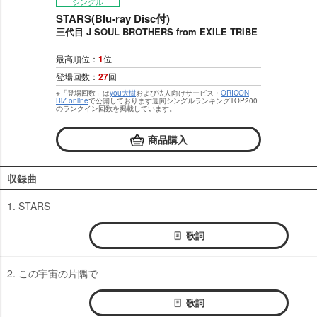
シングル
STARS(Blu-ray Disc付)
三代目 J SOUL BROTHERS from EXILE TRIBE
最高順位：
1
位
登場回数：
27
回
※「登場回数」は
you大樹
および法人向けサービス・
ORICON
BiZ online
で公開しております週間シングルランキングTOP200
のランクイン回数を掲載しています。
商品購入
収録曲
1. STARS
歌詞
2. この宇宙の片隅で
歌詞