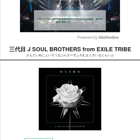
Powered by 
GliaStudios
三代目 J SOUL BROTHERS from EXILE TRIBE
M
さんだいめじぇいそうるぶらざーずふろむえぐざいるとらいぶ
u
t
e