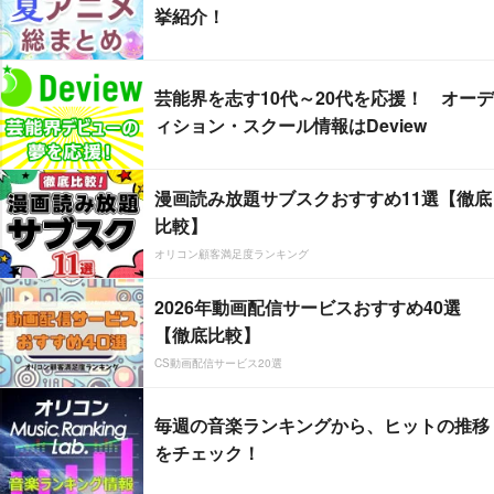
挙紹介！
芸能界を志す10代～20代を応援！ オーデ
ィション・スクール情報はDeview
漫画読み放題サブスクおすすめ11選【徹底
比較】
オリコン顧客満足度ランキング
2026年動画配信サービスおすすめ40選
【徹底比較】
CS動画配信サービス20選
毎週の音楽ランキングから、ヒットの推移
をチェック！