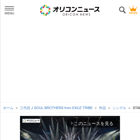
ホーム
三代目 J SOUL BROTHERS from EXILE TRIBE
作品
シングル
STAR
このニュースを見る
arrow_forward_ios