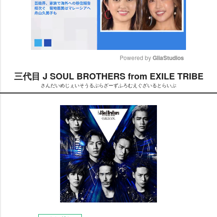
Powered by 
GliaStudios
三代目 J SOUL BROTHERS from EXILE TRIBE
M
さんだいめじぇいそうるぶらざーずふろむえぐざいるとらいぶ
u
t
e