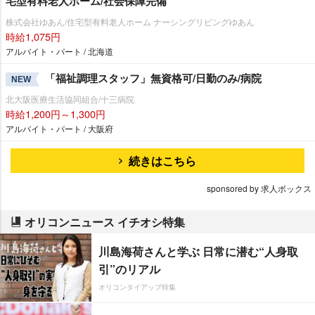
宅型有料老人ホーム/社会保障完備
株式会社ゆあん/住宅型有料老人ホーム ナーシングリビングゆあん
時給1,075円
アルバイト・パート / 北海道
「福祉調理スタッフ」無資格可/日勤のみ/病院
NEW
北大阪医療生活協同組合/十三病院
時給1,200円～1,300円
アルバイト・パート / 大阪府
続きはこちら
sponsored by 求人ボックス
オリコンニュース イチオシ特集
川島海荷さんと学ぶ 日常に潜む“人身取
引”のリアル
オリコンタイアップ特集