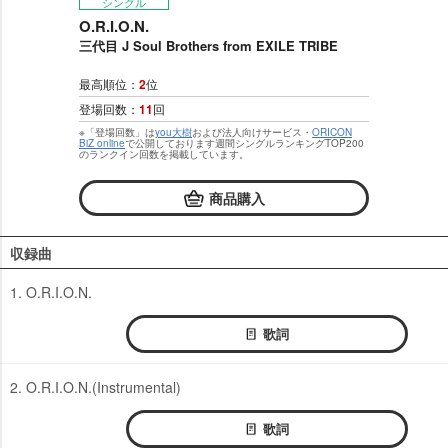
シングル
O.R.I.O.N.
三代目 J Soul Brothers from EXILE TRIBE
最高順位：
2
位
登場回数：
11
回
※「登場回数」は
you大樹
および法人向けサービス・
ORICON
BiZ online
で公開しております週間シングルランキングTOP200
のランクイン回数を掲載しています。
商品購入
収録曲
1. O.R.I.O.N.
歌詞
2. O.R.I.O.N.(Instrumental)
歌詞