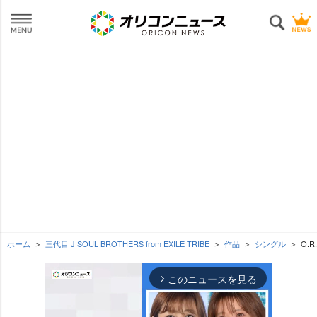
ホーム
三代目 J SOUL BROTHERS from EXILE TRIBE
作品
シングル
O.R.
このニュースを見る
arrow_forward_ios