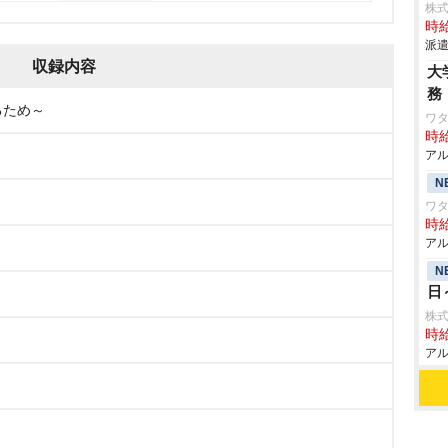
株式
時給
派遣
収録内容
大
務
するため～
ワタ
時給
アル
N
ワタ
時給
アル
N
日
株式
時給
アル