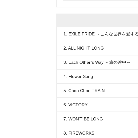
1. EXILE PRIDE ～こんな世界を愛
2. ALL NIGHT LONG
3. Each Other’s Way ～旅の途中～
4. Flower Song
5. Choo Choo TRAIN
6. VICTORY
7. WON’T BE LONG
8. FIREWORKS