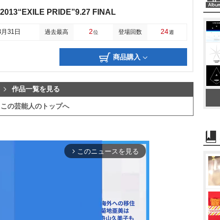
2013“EXILE PRIDE”9.27 FINAL
2
24
3月31日
過去最高
登場回数
位
週
商品購入
作品一覧を見る
この芸能人のトップへ
このニュースを見る
arrow_forward_ios