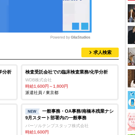
Powered by 
GliaStudios
求人検索
M
u
t
学分析
検査受託会社での臨床検査業務/化学分析
e
WDB株式会社
時給1,600円～1,800円
派遣社員 / 東京都
一般事務・OA事務/南橋本残業ナシ
NEW
9月スタート部署内の一般事務
パーソルテンプスタッフ株式会社
時給1,600円