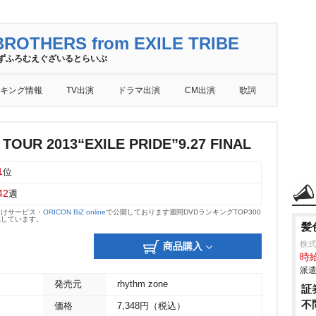
ROTHERS from EXILE TRIBE
ずふろむえぐざいるとらいぶ
キング情報
TV出演
ドラマ出演
CM出演
歌詞
 TOUR 2013“EXILE PRIDE”9.27 FINAL
1
位
42
週
向けサービス・
ORICON BiZ online
で公開しております週間DVDランキングTOP300
載しています。
髪
株式
商品購入
時給
派遣
発売元
rhythm zone
証
不
価格
7,348円（税込）