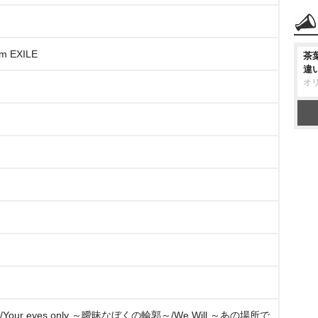
om EXILE
茶
違
オ
our eyes only ～曖昧なぼくの輪郭～/We Will ～あの場所で