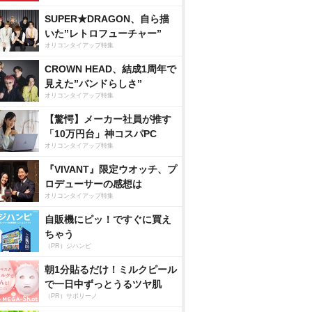
SUPER★DRAGON、自ら描
いた”レトロフューチャー”
オリコンタイアップ特集
CROWN HEAD、結成1周年で
見えた”バンドらしさ”
オリコンタイアップ特集
【驚愕】メーカー社員が推す
「10万円台」神コスパPC
オリコンタイアップ特集
『VIVANT』限定ウオッチ、プ
ロデューサーの感想は
オリコンタイアップ特集
自販機にピッ！ですぐに買え
ちゃう
（PR）ジハンピ
朝1分貼るだけ！ミルクピール
で一日中ずっとうるツヤ肌
（PR）サボリーノ