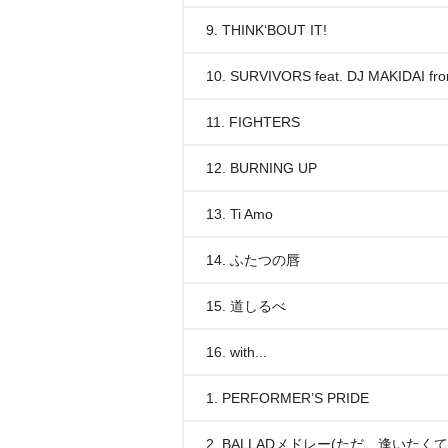
9. THINK‘BOUT IT!
10. SURVIVORS feat. DJ MAKIDAI fr
11. FIGHTERS
12. BURNING UP
13. Ti Amo
14. ふたつの唇
15. 道しるべ
16. with...
1. PERFORMER’S PRIDE
2. BALLADメドレー(ただ…逢いたくて/Y