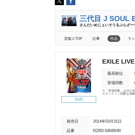
三代目 J SOUL B
さんだいめじぇいそうるぶらざー
芸能人TOP
記事
作品
ラン
EXILE LIVE
最高順位
登場回数
※「登場回数」は法人
のランクイン回数を掲
DVD
発売日
2014年03月31日
品番
RZBD-59588/90